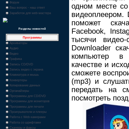
Форум
одном месте со
Ваш вопрос - наш ответ
видеоплеером. 
Заработок для web-мастера
поможет скач
Facebook, Inst
Разделы новостей
тысячи видео-
Программы
Архиваторы
Downloader ска
Аудио
Видео
компьютер в
Графика
качестве и исхо
Запись CD/DVD
Запись видео с экрана
сможете воспрои
Клавиатура и мышь
(mp3) и слушат
Конвертеры
Копирование данных
передать на с
Органайзеры
посмотреть позд
Программы для CD/DVD
Программы для мониторов
Программы для печати
Проигрыватели и плееры
Работа с Web-камерами
Работа со шрифтами
Сканеры и факсы