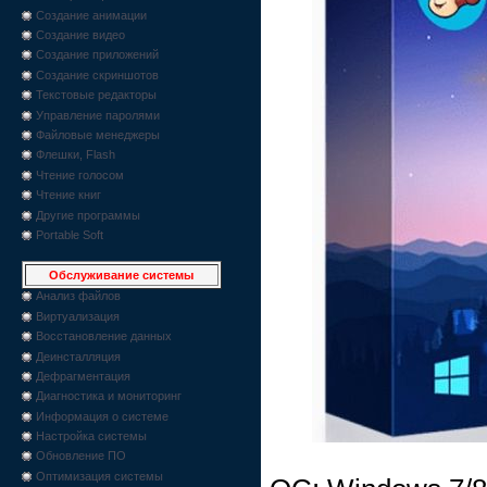
Создание анимации
Создание видео
Создание приложений
Создание скриншотов
Текстовые редакторы
Управление паролями
Файловые менеджеры
Флешки, Flash
Чтение голосом
Чтение книг
Другие программы
Portable Soft
Обслуживание системы
Анализ файлов
Виртуализация
Восстановление данных
Деинсталляция
Дефрагментация
Диагностика и мониторинг
Информация о системе
Настройка системы
Обновление ПО
Оптимизация системы