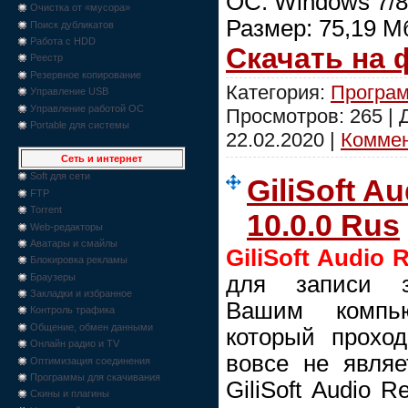
ОС: Windows 7/8
Очистка от «мусора»
Размер: 75,19 М
Поиск дубликатов
Работа с HDD
Скачать на
Реестр
Резервное копирование
Категория:
Програм
Управление USB
Управление работой ОС
Просмотров: 265 |
Portable для системы
22.02.2020
|
Коммен
Сеть и интернет
Soft для сети
GiliSoft A
FTP
Torrent
10.0.0 Rus
Web-редакторы
Аватары и смайлы
GiliSoft Audio 
Блокировка рекламы
для записи з
Браузеры
Закладки и избранное
Вашим компью
Контроль трафика
Общение, обмен данными
который проход
Онлайн радио и TV
вовсе не являе
Оптимизация соединения
Программы для скачивания
GiliSoft Audio 
Скины и плагины