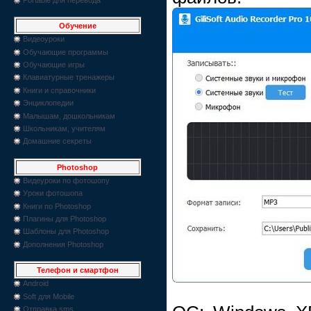
Обучение
Видеоуроки
Обучающие программы
Обучающие игры
Клавиатурные тренажеры
Книги и справочники
Энциклопедии
Малышам, дошкольникам
Школьникам, учителям
Домашние секреты
Photoshop
Видеуроки по фотошопу
Уроки фотошопа
Книги по Photoshop
Плагины для Photoshop
Шаблоны для Photoshop
Дополнения Photoshop
Телефон и смартфон
Android
Soft для Mobile
Отправка sms