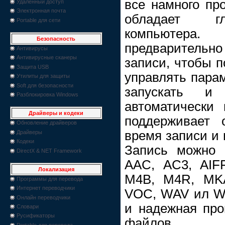
все намного про
Удаленный доступ
Электронная почта
обладает гл
Portable для сети
компьютера.
Безопасность
предварительн
Антивирусы
Антивирусные сканеры
записи, чтобы п
Защита USB
управлять парам
Утилиты для защиты
Soft для безопасности
запускать и 
Разблокировка Windows
автоматически 
Драйверы и кодеки
поддерживает 
Обновление драйверов
время записи и 
Драйверы
Кодеки
Запись можно 
DirectX & NET Framework
AAC, AC3, AIF
Локализация
M4B, M4R, MK
Программы для перевода
Интернет переводчики
VOC, WAV ил W
Онлайн переводчики
и надежная про
Словари
Русификаторы
файлов.
Portable для перевода