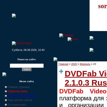
sor
Суббота, 08.08.2026, 10:40
Поиск на сайте
Главная
»
2020
»
Февраль
»
22
DVDFab Vi
2.1.0.3 Rus
Меню сайта
Главная страница
DVDFab Video
Обратная связь
Новости, промо-акции
платформа для з
Наш каталог сайтов
и организации
Гостевая книга