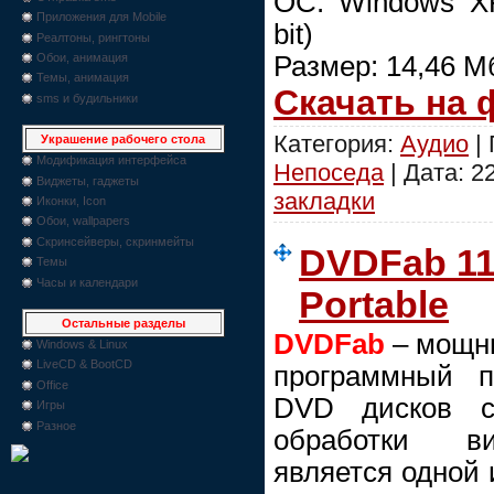
ОС: Windows XP/
Приложения для Mobile
bit)
Реалтоны, рингтоны
Размер: 14,46 М
Обои, анимация
Темы, анимация
Скачать на
sms и будильники
Категория:
Аудио
| 
Украшение рабочего стола
Модификация интерфейса
Непоседа
| Дата:
2
Виджеты, гаджеты
закладки
Иконки, Icon
Обои, wallpapers
Скринсейверы, скринмейты
DVDFab 11.
Темы
Часы и календари
Portable
Остальные разделы
DVDFab
– мощн
Windows & Linux
LiveCD & BootCD
программный п
Office
DVD дисков с
Игры
Разное
обработки ви
является одной 