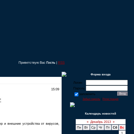
Приветствую Вас
Гость
|
RSS
Форма входа
Логин:
Пароль:
15:09
запомнить
Забыл пароль
|
Регистрация
Календарь новостей
«
Декабрь 2013
»
р и внешние устройства от вирусов,
Пн
Вт
Ср
Чт
Пт
Сб
Вс
1