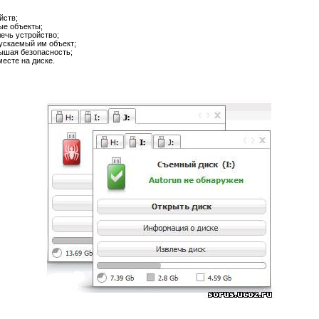
йств;
ые объекты;
лечь устройство;
пускаемый им объект;
вышая безопасность;
есте на диске.