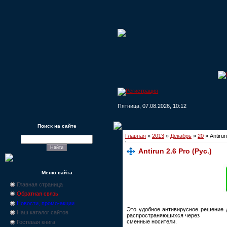
Пятница, 07.08.2026, 10:12
Поиск на сайте
Главная
»
2013
»
Декабрь
»
20
» Antirun
Antirun 2.6 Pro (Рус.)
Меню сайта
Главная страница
Обратная связь
Новости, промо-акции
Это удобное антивирусное решение 
Наш каталог сайтов
распространяющихся через
сменные носители.
Гостевая книга