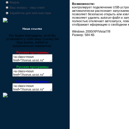
Форум
Возможности:
контролирует подключение USB-устро
Ваш вопрос - наш ответ
автоматически распознает запускаем
Заработок для web-мастера
позволяет безопасно открыть или изв
позволяет удалить autorun-файл и за
полностью отключает автозапуск, по
отображает иформацию о свободном м
Наша ссылка
Windows 2000/XP/Vista/7/8
Размер: 584 КБ
Мы будем благодарны, если Вы
установите у себя нашу ссылку (на
Ваш выбор, любой из
предложенных вариантов):
Русские программы
Русские программы
Русские программы