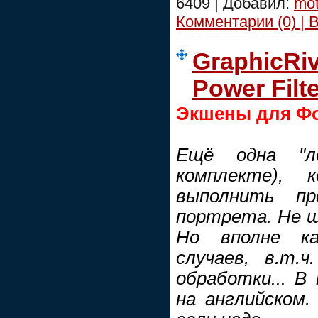
6409 | Добавил:
mot
Комментарии (0) | 
GraphicRiv
Power Filte
Экшены для Ф
Ещё одна "л
комплекте),
выполнить пр
портрета. Не ше
Но вполне ка
случаев, в.т.
обработки... В
на английском.