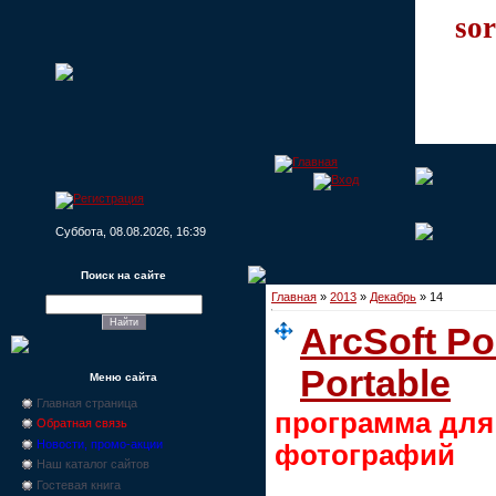
sor
Суббота, 08.08.2026, 16:39
Поиск на сайте
Главная
»
2013
»
Декабрь
»
14
ArcSoft Por
Portable
Меню сайта
Главная страница
программа для
Обратная связь
Новости, промо-акции
фотографий
Наш каталог сайтов
Гостевая книга