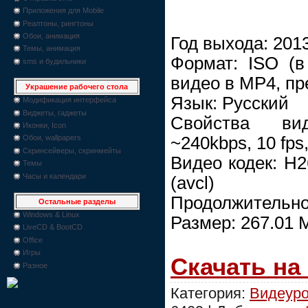
Приложения для Mobile
Реалтоны, рингтоны
Обои, анимация
Год выхода: 201
Темы, анимация
Формат: ISO (
sms и будильники
видео в MP4, пр
Украшение рабочего стола
Язык: Русский
Модификация интерфейса
Виджеты, гаджеты
Свойства вид
Иконки, Icon
~240kbps, 10 fps
Обои, wallpapers
Скринсейверы, скринмейты
Видео кодек: Н2
Темы
Часы и календари
(avcl)
Продолжительнос
Остальные разделы
Windows & Linux
Размер: 267.01 
LiveCD & BootCD
Office
Игры
Скачать на
Разное
Категория:
Видеуро