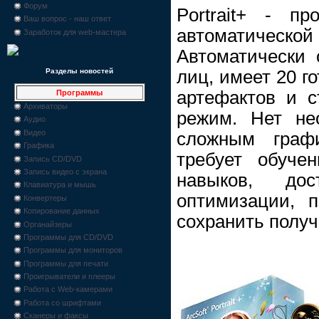
Форум
Portrait+ - п
Ваш вопрос - наш ответ
автоматическ
Заработок для web-мастера
Автоматически 
лиц, имеет 20 г
Разделы новостей
артефактов и с
Программы
Архиваторы
режим. Нет не
Аудио
Видео
сложным графи
Графика
требует обуче
Запись CD/DVD
Запись видео с экрана
навыков, до
Клавиатура и мышь
оптимизации, п
Конвертеры
Копирование данных
сохранить полу
Органайзеры
Программы для CD/DVD
Программы для мониторов
Программы для печати
Проигрыватели и плееры
Работа с Web-камерами
Работа со шрифтами
Сканеры и факсы