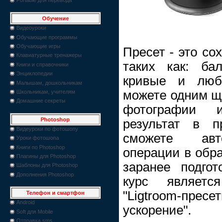
Обучение
Видеоуроки
Обучающие программы
Обучающие игры
Пресет - это со
Клавиатурные тренажеры
таких как: бал
Книги и справочники
Энциклопедии
кривые и люб
Малышам, дошкольникам
можете одним щ
Школьникам, учителям
Домашние секреты
фотографии 
Photoshop
результат в п
Видеуроки по фотошопу
сможете авт
Уроки фотошопа
Книги по Photoshop
операции в обра
Плагины для Photoshop
заранее подгот
Шаблоны для Photoshop
Дополнения Photoshop
курс являетс
"Ligtroom-п
Телефон и смартфон
Android
ускорение".
Soft для Mobile
Отправка sms