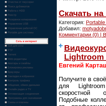
Очистка от «мусора»
Поиск дубликатов
Скачать на
Работа с HDD
Реестр
Резервное копирование
Категория:
Portable
Управление USB
Добавил:
motyadob
Управление работой ОС
Portable для системы
Комментарии (0) | 
Сеть и интернет
Видеокурс
Soft для сети
FTP
Lightroom 
Torrent
Web-редакторы
Аватары и смайлы
Евгений Карта
Блокировка рекламы
Браузеры
Закладки и избранное
Получите в своё
Контроль трафика
для Lightro
Общение, обмен данными
Онлайн радио и TV
скоростной о
Оптимизация соединения
Подобные колле
Программы для скачивания
Скины и плагины