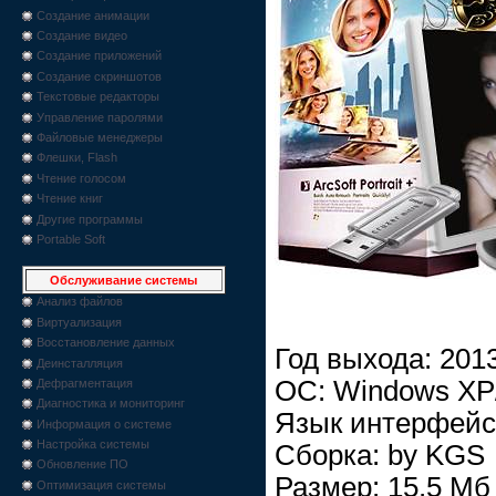
Создание анимации
Создание видео
Создание приложений
Создание скриншотов
Текстовые редакторы
Управление паролями
Файловые менеджеры
Флешки, Flash
Чтение голосом
Чтение книг
Другие программы
Portable Soft
Обслуживание системы
Анализ файлов
Виртуализация
Восстановление данных
Год выхода: 201
Деинсталляция
ОС: Windows XP/
Дефрагментация
Диагностика и мониторинг
Язык интерфейс
Информация о системе
Настройка системы
Cборка: by KGS
Обновление ПО
Размер: 15.5 Mб
Оптимизация системы