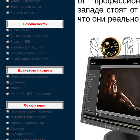
от профессио
Удаленный доступ
Электронная почта
западе стоят от
Portable для сети
что они реально
Безопасность
Антивирусы
Антивирусные сканеры
Защита USB
Утилиты для защиты
Soft для безопасности
Разблокировка Windows
Драйверы и кодеки
Обновление драйверов
Драйверы
Кодеки
DirectX & NET Framework
Локализация
Программы для перевода
Интернет переводчики
Онлайн переводчики
Словари
Русификаторы
Portable для перевода