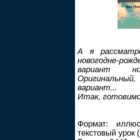
А я рассматр
новогодне-рож
вариант но
Оригинальны
вариант...
Итак, готовимся
Формат: иллюс
текстовый урок 