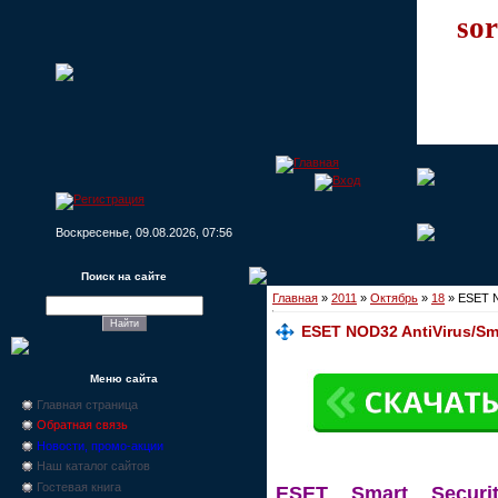
sor
Воскресенье, 09.08.2026, 07:56
Поиск на сайте
Главная
»
2011
»
Октябрь
»
18
» ESET N
ESET NOD32 AntiVirus/Sma
Меню сайта
Главная страница
Обратная связь
Новости, промо-акции
Наш каталог сайтов
Гостевая книга
ESET Smart Securit