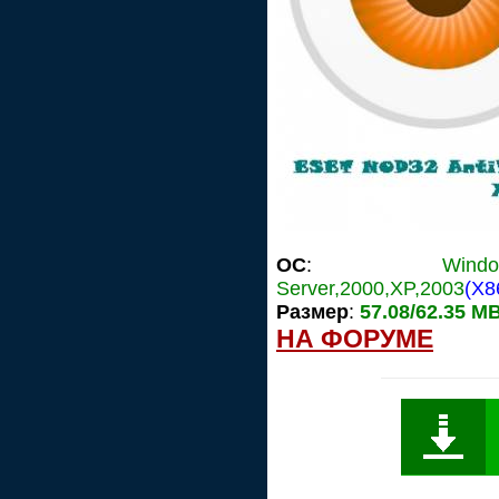
OC
:
Win
Server,2000,XP,2003
(X8
Размер
:
57.08/62.35 M
НА ФОРУМЕ