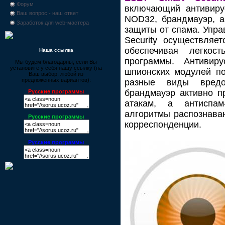
Форум
включающий антивирус
Ваш вопрос - наш ответ
NOD32, брандмауэр, а
Заработок для web-мастера
защиты от спама. Упр
Security осуществляе
обеспечивая легкос
Наша ссылка
программы. Антивир
Мы будем благодарны, если Вы
установите у себя нашу ссылку (на
шпионских модулей по
Ваш выбор, любой из
предложенных вариантов):
разные виды вредо
брандмауэр активно п
Русские программы
атакам, а антиспам
алгоритмы распознаван
Русские программы
корреспонденции.
Русские программы