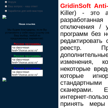
Форум
GridinSoft Anti
Ваш вопрос - наш ответ
Killer) - это 
Заработок для web-мастера
разработанн
Наша ссылка
отключения / 
Мы будем благодарны, если Вы
программ без н
установите у себя нашу ссылку (на
Ваш выбор, любой из
предложенных вариантов):
редактировать
Русские программы
реестр. Пр
дополните
Русские программы
изменения, к
некоторые вред
Русские программы
которые игно
стандартны
сканерами. 
интернет-польз
принять меры