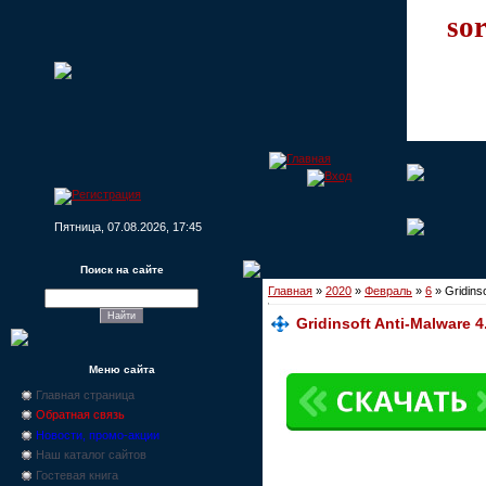
sor
Пятница, 07.08.2026, 17:45
Поиск на сайте
Главная
»
2020
»
Февраль
»
6
» Gridins
Gridinsoft Anti-Malware 4
Меню сайта
Главная страница
Обратная связь
Новости, промо-акции
Наш каталог сайтов
Гостевая книга