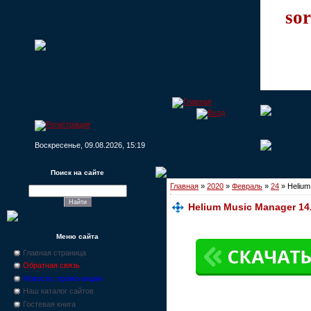
sor
Воскресенье, 09.08.2026, 15:19
Поиск на сайте
Главная
»
2020
»
Февраль
»
24
» Helium
Helium Music Manager 14
Меню сайта
Главная страница
Обратная связь
Новости, промо-акции
Наш каталог сайтов
Гостевая книга