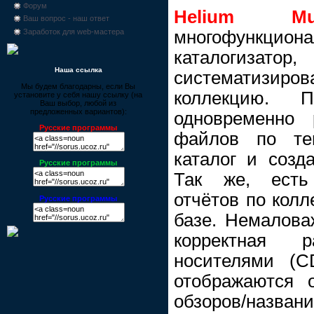
Форум
Helium Mu
Ваш вопрос - наш ответ
многофункци
Заработок для web-мастера
каталогизато
Наша ссылка
систематизиро
Мы будем благодарны, если Вы
коллекцию. 
установите у себя нашу ссылку (на
Ваш выбор, любой из
предложенных вариантов):
одновременно 
Русские программы
файлов по тег
каталог и созд
Русские программы
Так же, есть
отчётов по колл
Русские программы
базе. Немалов
корректная 
носителями (
отображаются о
обзоров/назва