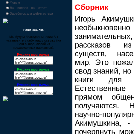
Форум
Сборник
Ваш вопрос - наш ответ
Заработок для web-мастера
Игорь Акимушк
необыкновен
Наша ссылка
занимательных
Мы будем благодарны, если Вы
установите у себя нашу ссылку (на
рассказов и
Ваш выбор, любой из
предложенных вариантов):
существ, нас
Русские программы
мир. Это пожал
свод знаний, но 
Русские программы
книги для с
Русские программы
Естественные
прямом обще
получаются. 
научно-популярн
Акимушкина, -
почерпнуть мож