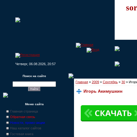
sor
Четверг, 06.08.2026, 20:57
Поиск на сайте
Главная
»
2009
»
Сентябрь
»
30
» Игор
Игорь Акимушкин
Меню сайта
Главная страница
Обратная связь
Новости, промо-акции
Наш каталог сайтов
Гостевая книга