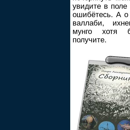
увидите в поле 
ошибётесь. А о
валлаби, ихн
мунго хотя 
получите.