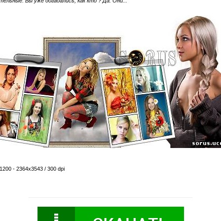
ельные. Вы уже догадались, как кто ? Да. Они...
200 - 2364x3543 / 300 dpi