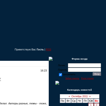
Приветствую Вас
Гость
|
RSS
Форма входа
Логин:
Пароль:
16:23
запомнить
Забыл пароль
|
Регистрация
Календарь новостей
«
Октябрь 2011
»
Пн
Вт
Ср
Чт
Пт
Сб
Вс
делал. Авторы разные, темы - тоже,
1
2