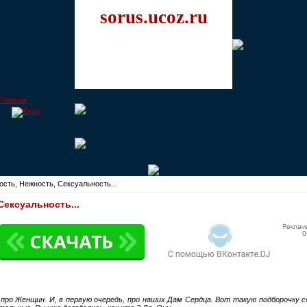
sorus.ucoz.ru
сть, Нежность, Сексуальность...
Сексуальность...
про Женщин. И, в первую очередь, про наших Дам Сердца. Вот такую подборочку с