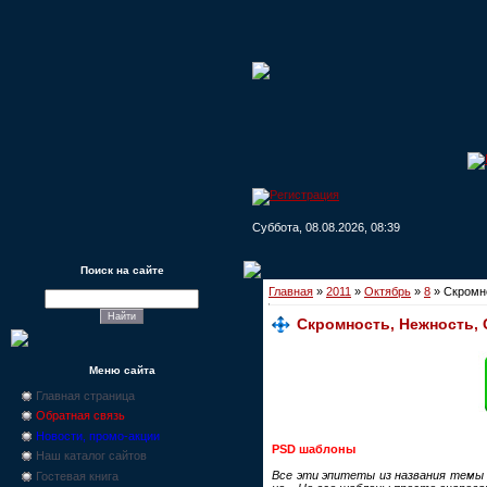
Суббота, 08.08.2026, 08:39
Поиск на сайте
Главная
»
2011
»
Октябрь
»
8
» Скромно
Скромность, Нежность, 
Меню сайта
Главная страница
Обратная связь
Новости, промо-акции
PSD шаблоны
Наш каталог сайтов
Все эти эпитеты из названия темы 
Гостевая книга