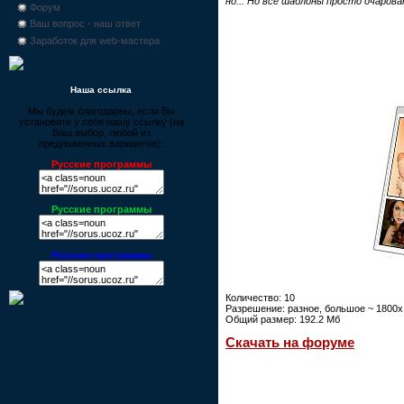
но... Но все шаблоны просто очароват
Форум
Ваш вопрос - наш ответ
Заработок для web-мастера
Наша ссылка
Мы будем благодарны, если Вы
установите у себя нашу ссылку (на
Ваш выбор, любой из
предложенных вариантов):
Русские программы
Русские программы
Русские программы
Количество: 10
Разрешение: разное, большое ~ 1800х1
Общий размер: 192.2 Мб
Скачать на форуме