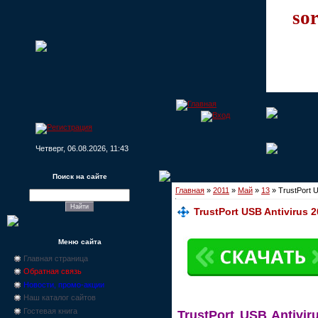
sor
Четверг, 06.08.2026, 11:43
Поиск на сайте
Главная
»
2011
»
Май
»
13
» TrustPort U
TrustPort USB Antivirus 2
Меню сайта
Главная страница
Обратная связь
Новости, промо-акции
Наш каталог сайтов
Гостевая книга
TrustPort USB Antivir