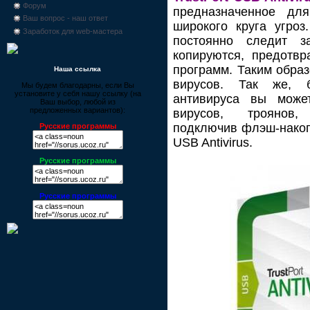
Форум
предназначенное дл
Ваш вопрос - наш ответ
широкого круга угро
Заработок для web-мастера
постоянно следит 
копируются, предотв
программ. Таким обра
Наша ссылка
вирусов. Так же, 
Мы будем благодарны, если Вы
установите у себя нашу ссылку (на
антивируса вы може
Ваш выбор, любой из
предложенных вариантов):
вирусов, троянов,
подключив флэш-накопи
Русские программы
USB Antivirus.
Русские программы
Русские программы