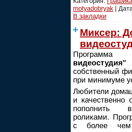
Категория:
График
motyadobryak
| Дат
В закладки
Миксер: 
видеосту
Программа
"М
видеостудия"
собственный фи
при минимуме у
Любители домаш
и качественно 
пополнить в
роликами. Прог
с более чем