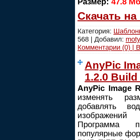
Размер:
47.8 M
Скачать на
Категория:
Шаблоны
568 | Добавил:
moty
Комментарии (0) | 
AnyPic Ima
1.2.0 Build
AnyPic Image R
изменять раз
добавлять во
изображений
Программа п
популярные фор