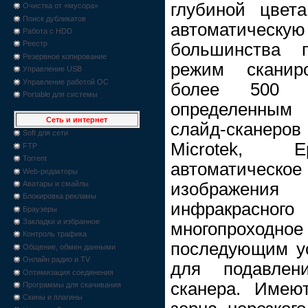
глубиной цвет
Очистка от «мусора»
Поиск дубликатов
автоматическ
Работа с HDD
Реестр
большинства 
Резервное копирование
режим сканиро
Управление USB
Управление работой ОС
более 500 
Portable для системы
определенным
Сеть и интернет
слайд-сканеров —
Soft для сети
Microtek, E
FTP
Torrent
автоматическ
Web-редакторы
изображени
Аватары и смайлы
Блокировка рекламы
инфракрасн
Браузеры
Закладки и избранное
многопроход
Контроль трафика
последующим у
Общение, обмен данными
Онлайн радио и TV
для подавлен
Оптимизация соединения
сканера. Имею
Программы для скачивания
Скины и плагины