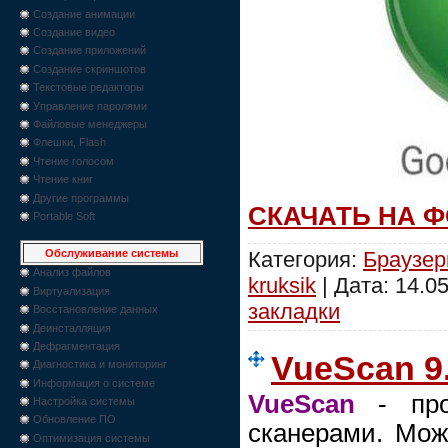
Создание анимации
Создание видео
Создание приложений
Создание скриншотов
Текстовые редакторы
Управление паролями
Файловые менеджеры
Флешки, Flash
Чтение голосом
Чтение книг
Другие программы
СКАЧАТЬ НА 
Portable Soft
Категория:
Браузе
Обслуживание системы
Анализ файлов
kruksik
| Дата:
14.05
Виртуализация
закладки
Восстановление данных
Деинсталляция
Дефрагментация
VueScan 9
Диагностика и мониторинг
Информация о системе
VueScan
- про
Настройка системы
Обновление ПО
сканерами. Мож
Оптимизация системы