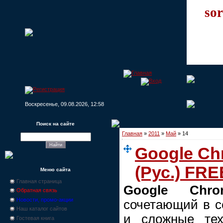
sor
Воскресенье, 09.08.2026, 12:58
Поиск на сайте
Главная
»
2011
»
Май
»
14
Google Chr
(Рус.) FRE
Меню сайта
Главная страница
Google Chro
Обратная связь
Новости, промо-акции
сочетающий в с
Наш каталог сайтов
и сложные тех
Гостевая книга