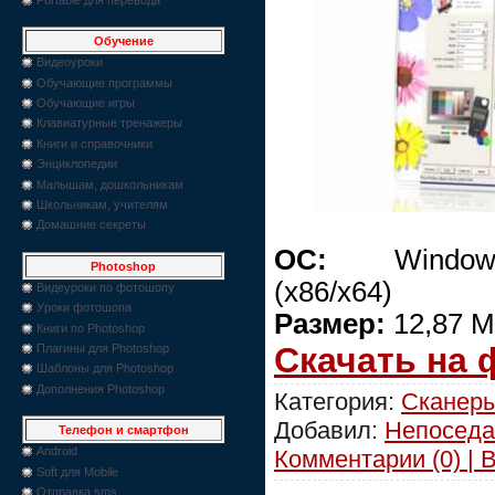
Обучение
Видеоуроки
Обучающие программы
Обучающие игры
Клавиатурные тренажеры
Книги и справочники
Энциклопедии
Малышам, дошкольникам
Школьникам, учителям
Домашние секреты
ОС:
Windows 2
Photoshop
(x86/x64)
Видеуроки по фотошопу
Уроки фотошопа
Размер:
12,87 
Книги по Photoshop
Скачать на
Плагины для Photoshop
Шаблоны для Photoshop
Дополнения Photoshop
Категория:
Сканеры
Добавил:
Непоседа
Телефон и смартфон
Android
Комментарии (0) | 
Soft для Mobile
Отправка sms