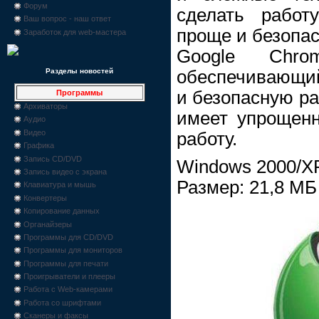
Форум
сделать работ
Ваш вопрос - наш ответ
проще и безопас
Заработок для web-мастера
Google Chr
обеспечивающий
Разделы новостей
и безопасную ра
Программы
Архиваторы
имеет упрощен
Аудио
Видео
работу.
Графика
Запись CD/DVD
Windows 2000/XP
Запись видео с экрана
Размер: 21,8 МБ
Клавиатура и мышь
Конвертеры
Копирование данных
Органайзеры
Программы для CD/DVD
Программы для мониторов
Программы для печати
Проигрыватели и плееры
Работа с Web-камерами
Работа со шрифтами
Сканеры и факсы