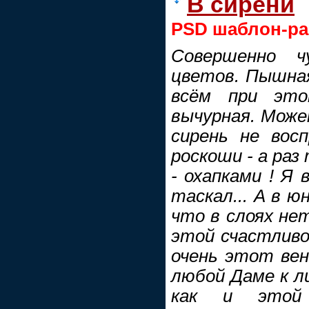
В сирени
PSD шаблон-ра
Совершенно ч
цветов. Пышная
всём при это
вычурная. Мож
сирень не вос
роскоши - а раз
- охапками ! Я
таскал... А в ю
что в слоях нет
этой счастливо
очень этот вен
любой Даме к л
как и этой 