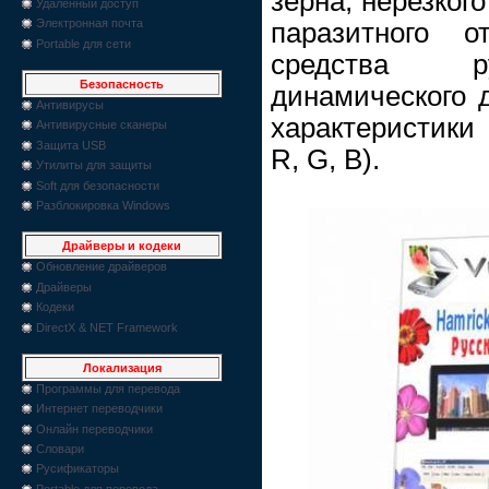
зерна, нерезког
Удаленный доступ
Электронная почта
паразитного о
Portable для сети
средства ру
Безопасность
динамического 
Антивирусы
характеристики
Антивирусные сканеры
Защита USB
R, G, B).
Утилиты для защиты
Soft для безопасности
Разблокировка Windows
Драйверы и кодеки
Обновление драйверов
Драйверы
Кодеки
DirectX & NET Framework
Локализация
Программы для перевода
Интернет переводчики
Онлайн переводчики
Словари
Русификаторы
Portable для перевода