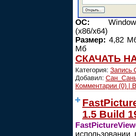
ОС:
Windows 2
(x86/x64)
Размер:
4,82 Мб
Мб
СКАЧАТЬ Н
Категория:
Запись
Добавил:
Сан_Сан
Комментарии (0) | 
FastPictu
1.5 Build 
FastPictureView
использовании 