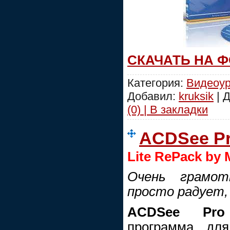
СКАЧАТЬ НА 
Категория:
Видеоур
Добавил:
kruksik
| 
(0) | В закладки
ACDSee Pro
Lite RePack by
Очень грамот
просто радует,
ACDSee Pro
программа дл