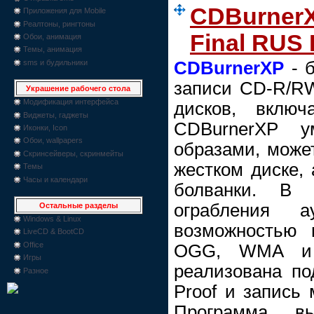
CDBurnerXP
Приложения для Mobile
Реалтоны, рингтоны
Final RUS 
Обои, анимация
Темы, анимация
CDBurnerXP
- б
sms и будильники
записи CD-R/R
Украшение рабочего стола
Модификация интерфейса
дисков, вклю
Виджеты, гаджеты
CDBurnerXP у
Иконки, Icon
Обои, wallpapers
образами, может
Скринсейверы, скринмейты
жестком диске, 
Темы
Часы и календари
болванки. В 
ограбления 
Остальные разделы
Windows & Linux
возможностью 
LiveCD & BootCD
Office
OGG, WMA и 
Игры
реализована по
Разное
Proof и запись 
Программа вы