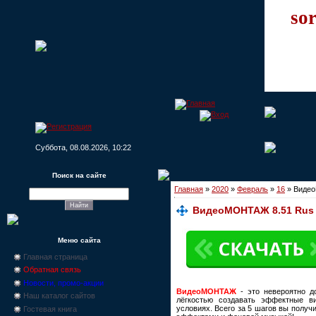
sor
Суббота, 08.08.2026, 10:22
Поиск на сайте
Главная
»
2020
»
Февраль
»
16
» Видео
ВидеоМОНТАЖ 8.51 Rus +
Меню сайта
Главная страница
Обратная связь
Новости, промо-акции
ВидеоМОНТАЖ
- это невероятно д
Наш каталог сайтов
лёгкостью создавать эффектные 
условиях. Всего за 5 шагов вы получ
Гостевая книга