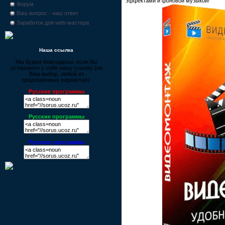
эффектами и фоновой музыкой!
Форум
Ваш вопрос - наш ответ
Заработок для web-мастера
Наша ссылка
Мы будем благодарны, если Вы
установите у себя нашу ссылку (на
Ваш выбор, любой из
предложенных вариантов):
Русские программы
Русские программы
Русские программы