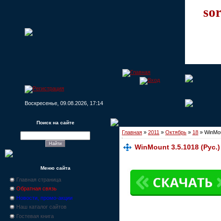
sor
Воскресенье, 09.08.2026, 17:14
Поиск на сайте
Главная
»
2011
»
Октябрь
»
18
» WinMou
WinMount 3.5.1018 (Рус.)
Меню сайта
Главная страница
Обратная связь
Новости, промо-акции
Наш каталог сайтов
Гостевая книга