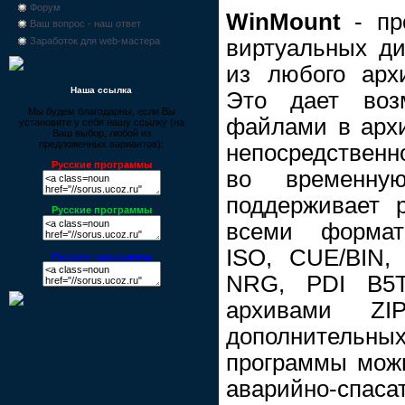
Форум
WinMount
- пр
Ваш вопрос - наш ответ
виртуальных ди
Заработок для web-мастера
из любого арх
Наша ссылка
Это дает воз
Мы будем благодарны, если Вы
файлами в архи
установите у себя нашу ссылку (на
Ваш выбор, любой из
предложенных вариантов):
непосредственн
Русские программы
во временну
поддерживает р
Русские программы
всеми формат
ISO, CUE/BIN,
Русские программы
NRG, PDI B5
архивами Z
дополнитель
программы можн
аварийно-спа