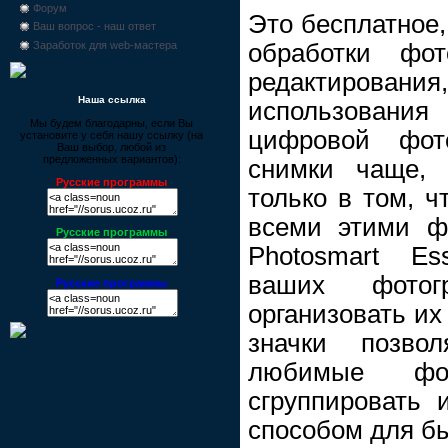
Форум
Это бесплатное,
Ваш вопрос - наш ответ
обработки фот
Заработок для web-мастера
редактирован
Наша ссылка
использовани
Мы будем благодарны, если Вы
цифровой фот
установите у себя нашу ссылку (на
Ваш выбор, любой из
предложенных вариантов):
снимки чаще, 
Русские программы
только в том, ч
всеми этими ф
Русские программы
Photosmart Es
ваших фотог
Русские программы
организовать их
значки позво
любимые фо
сгруппировать
способом для бы