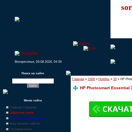
sor
Воскресенье, 09.08.2026, 04:39
Поиск на сайте
Главная
»
2008
»
Ноябрь
»
30
» HP Photo
HP Photosmart Essential 3
Меню сайта
Главная страница
Обратная связь
Новости, промо-акции
Наш каталог сайтов
Гостевая книга