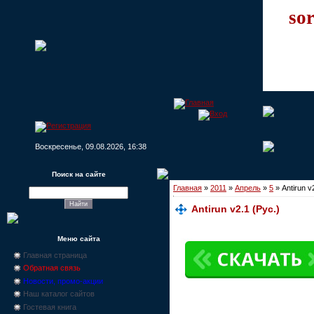
sor
Воскресенье, 09.08.2026, 16:38
Поиск на сайте
Главная
»
2011
»
Апрель
»
5
» Antirun v
Antirun v2.1 (Рус.)
Меню сайта
Главная страница
Обратная связь
Новости, промо-акции
Наш каталог сайтов
Гостевая книга