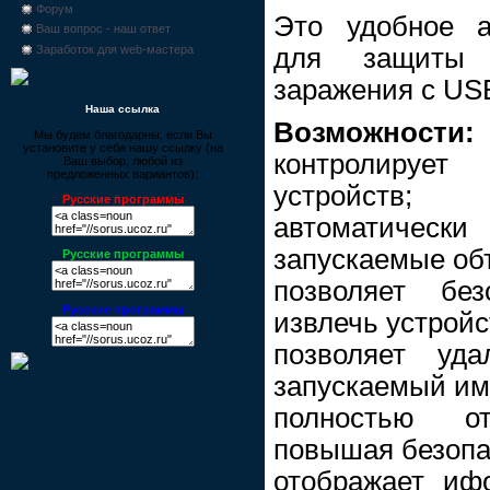
Форум
Это удобное а
Ваш вопрос - наш ответ
для защиты 
Заработок для web-мастера
заражения с US
Наша ссылка
Возможности:
Мы будем благодарны, если Вы
установите у себя нашу ссылку (на
контролируе
Ваш выбор, любой из
предложенных вариантов):
устройств;
Русские программы
автоматич
запускаемые об
Русские программы
позволяет бе
Русские программы
извлечь устройс
позволяет уда
запускаемый им
полностью от
повышая безопа
отображает иф