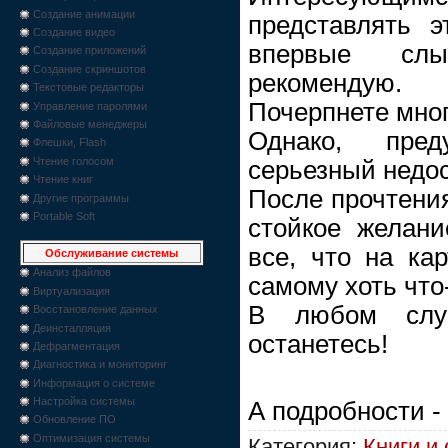
Создание анимации
представлять э
Создание видео
впервые слы
Создание приложений
Создание скриншотов
рекомендую.
Текстовые редакторы
Почерпнете мног
Управление паролями
Файловые менеджеры
Однако, пре
Флешки, Flash
Чтение голосом
серьезный недос
Чтение книг
После прочтения
Другие программы
Portable Soft
стойкое желани
все, что на кар
Обслуживание системы
Анализ файлов
самому хоть что-
Виртуализация
В любом слу
Восстановление данных
Деинсталляция
останетесь!
Дефрагментация
Диагностика и мониторинг
Информация о системе
Настройка системы
А подробности -
Обновление ПО
Оптимизация системы
Категория:
Книги и