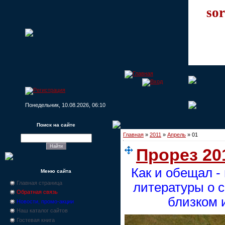
sor
Понедельник, 10.08.2026, 06:10
Поиск на сайте
Главная
»
2011
»
Апрель
»
01
Прорез 20
Как и обещал -
Меню сайта
Главная страница
литературы о 
Обратная связь
близком 
Новости, промо-акции
Наш каталог сайтов
Гостевая книга