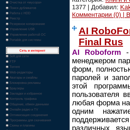
Очистка от «мусора»
1377 | Добавил:
Ka
Поиск дубликатов
Комментарии (0) | 
Работа с HDD
Реестр
Резервное копирование
AI RoboFor
Управление USB
Управление работой ОС
Final Rus
Portable для системы
AI Roboform
- 
Сеть и интернет
Soft для сети
менеджером пар
FTP
форм, полность
Torrent
Web-редакторы
паролей и зап
Аватары и смайлы
Блокировка рекламы
этой программ
Браузеры
пользователя в
Закладки и избранное
Контроль трафика
любая форма на
Общение, обмен данными
одним нажати
Онлайн радио и TV
Оптимизация соединения
поддерживает
Программы для скачивания
Скины и плагины
различных язы