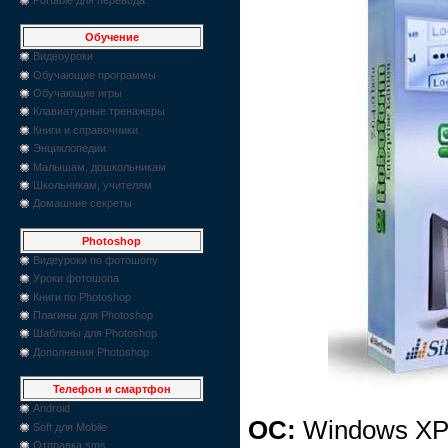
Обучение
Видеоуроки
Обучающие программы
Обучающие игры
Клавиатурные тренажеры
Книги и справочники
Энциклопедии
Малышам, дошкольникам
Школьникам, учителям
Домашние секреты
Photoshop
Видеуроки по фотошопу
Уроки фотошопа
Книги по Photoshop
Плагины для Photoshop
Шаблоны для Photoshop
Дополнения Photoshop
Телефон и смартфон
Android
ОС:
Windows XP/
Soft для Mobile
Отправка sms