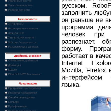
Удаленный доступ
русском. Robo
Электронная почта
Portable для сети
заполнить любую
он раньше не ви
Безопасность
Антивирусы
программа дел
Антивирусные сканеры
человек при
Защита USB
Утилиты для защиты
распознает, о
Soft для безопасности
форму. Програ
Разблокировка Windows
работает в каче
Драйверы и кодеки
Обновление драйверов
Internet Explo
Драйверы
Mozilla, Firefo
Кодеки
DirectX & NET Framework
интерфейсом 
языка.
Локализация
Программы для перевода
Интернет переводчики
Онлайн переводчики
Словари
Русификаторы
Portable для перевода