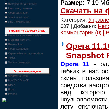
Размер:
7,19 М
Приложения для Mobile
Скачать на
Реалтоны, рингтоны
Обои, анимация
Темы, анимация
Категория:
Управле
sms и будильники
607 | Добавил:
Неп
Украшение рабочего стола
Комментарии (0) | 
Модификация интерфейса
Виджеты, гаджеты
Opera 11.1
Иконки, Icon
Обои, wallpapers
Snapshot
Скринсейверы, скринмейты
Темы
Opera 11
- оди
Часы и календари
гибких в настро
Остальные разделы
Windows & Linux
скины, пользова
LiveCD & BootCD
средства настр
Office
Игры
вид которог
Разное
неузнаваемости
лету отключат