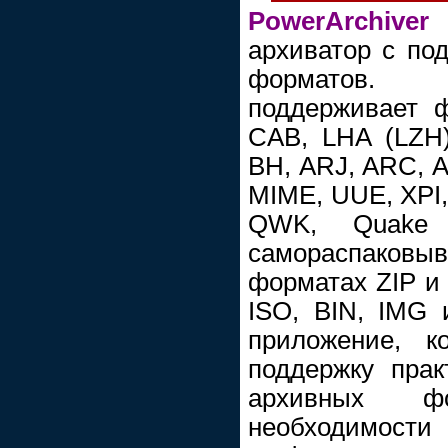
PowerArchiver
архиватор с по
форматов. 
поддерживает ф
CAB, LHA (LZH)
BH, ARJ, ARC, A
MIME, UUE, XPI,
QWK, Quake 
самораспако
форматах ZIP и 
ISO, BIN, IMG
приложение, к
поддержку прак
архивных ф
необходимос