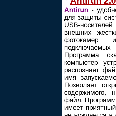
Antirun 2.0
Antirun
- удобн
для защиты сист
USB-носителей
внешних жестк
фотокамер и
подключаемы
Программа ск
компьютер уст
распознает фай
имя запускаемо
Позволяет отк
содержимого, 
файл. Программа
имеет приятный
не нуждается в