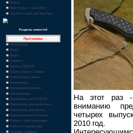
Форум
Ваш вопрос - наш ответ
Заработок для web-мастера
Разделы новостей
Программы
Архиваторы
Аудио
Видео
Графика
Запись CD/DVD
Запись видео с экрана
Клавиатура и мышь
Конвертеры
Копирование данных
Органайзеры
На этот раз -
Программы для CD/DVD
вниманию пре
Программы для мониторов
Программы для печати
четырех выпус
Проигрыватели и плееры
Работа с Web-камерами
2010 год.
Работа со шрифтами
Интересующимс
Сканеры и факсы