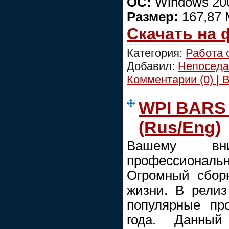
ОС:
Windows 2000
Размер:
167,87 
Скачать на
Категория:
Работа 
Добавил:
Непоседа
Комментарии (0) | 
WPI BARS 
(Rus/Eng)
Вашему вни
профессиональ
Огромный сбор
жизни. В рели
популярные пр
года. Данный