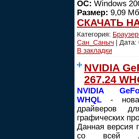
ОС:
Windows 200
Размер:
9,09 М
СКАЧАТЬ Н
Категория:
Браузе
Сан_Саныч
| Дата:
В закладки
NVIDIA Ge
267.24 W
NVIDIA GeFor
WHQL
- новая
драйверов д
графических про
Данная версия 
со всей ли