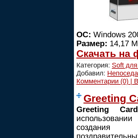
ОС:
Windows 200
Размер:
14,17 
Скачать на
Категория:
Soft для
Добавил:
Непоседа
Комментарии (0) | 
Greeting C
Greeting Car
использовании
создания в
поздравительн