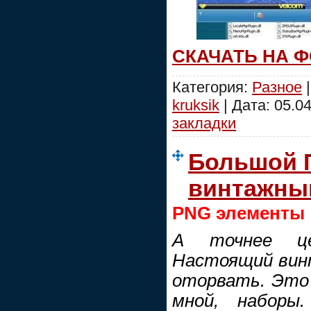
СКАЧАТЬ НА 
Категория:
Разное
|
kruksik
| Дата:
05.04
закладки
Большой 
винтажны
PNG элементы
А точнее це
Настоящий винт
оторвать. Это
мной, наборы