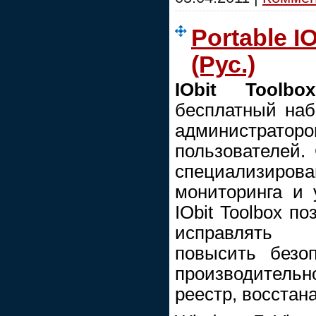
Portable IO
(Рус.)
IObit Toolbo
бесплатный наб
администр
пользователей.
специализиров
мониторинга и 
IObit Toolbox п
исправлять 
повысить безоп
производитель
реестр, восстан