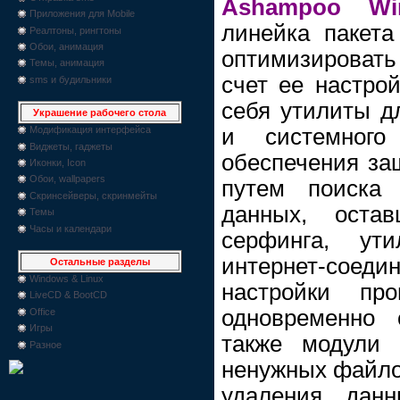
Ashampoo Win
Приложения для Mobile
линейка пакета
Реалтоны, рингтоны
Обои, анимация
оптимизировать
Темы, анимация
счет ее настрой
sms и будильники
себя утилиты дл
Украшение рабочего стола
и системного
Модификация интерфейса
Виджеты, гаджеты
обеспечения з
Иконки, Icon
Обои, wallpapers
путем поиска
Скринсейверы, скринмейты
данных, остав
Темы
Часы и календари
cepфингa, ут
интернет-со
Остальные разделы
Windows & Linux
настройки про
LiveCD & BootCD
одновременно 
Office
Игры
также модули 
Разное
ненужных фaйлoв
удаления дан