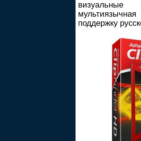
визуальны
мультиязычна
поддержку русск