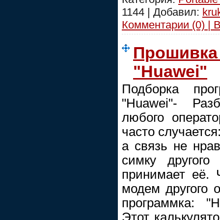
1144 | Добавил:
kru
Комментарии (0) | 
Прошивка
"Huawei"
Подборка пр
"Huawei"- Раз
любого операто
часто случается
а связь не нра
симку другого
принимает её. 
модем другого 
программка: "
Этот калькулято