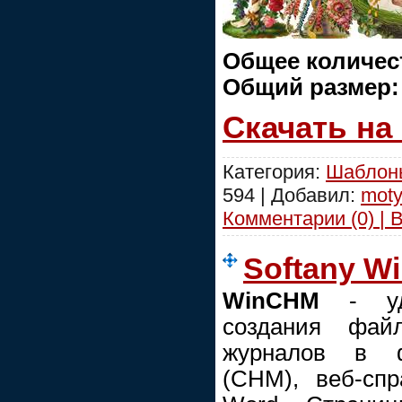
Общее количес
Общий размер
Скачать на
Категория:
Шаблоны
594 | Добавил:
moty
Комментарии (0) | 
Softany W
WinCHM
- удо
создания фай
журналов в ф
(CHM), веб-сп