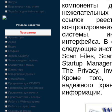
Форум
компоненты 
Ваш вопрос - наш ответ
нежелательных
Заработок для web-мастера
ссылок рее
контролирован
Разделы новостей
системы, ин
Программы
Архиваторы
интерфейса. В 
Аудио
Видео
следующие инстр
Графика
Scan Files, Scan
Запись CD/DVD
Запись видео с экрана
Startup Manager
Клавиатура и мышь
The Privacy, Inv
Конвертеры
Копирование данных
Кроме того,
Органайзеры
надежного хра
Программы для CD/DVD
Программы для мониторов
информации.
Программы для печати
Проигрыватели и плееры
Работа с Web-камерами
Работа со шрифтами
Сканеры и факсы