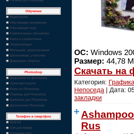
Обучение
Видеоуроки
Обучающие программы
Обучающие игры
Клавиатурные тренажеры
Книги и справочники
Энциклопедии
Малышам, дошкольникам
ОС:
Windows 200
Школьникам, учителям
Размер:
44,78 М
Домашние секреты
Скачать на
Photoshop
Видеуроки по фотошопу
Категория:
График
Уроки фотошопа
Непоседа
| Дата:
0
Книги по Photoshop
Плагины для Photoshop
закладки
Шаблоны для Photoshop
Дополнения Photoshop
Ashampoo 
Телефон и смартфон
Rus
Android
Soft для Mobile
Отправка sms