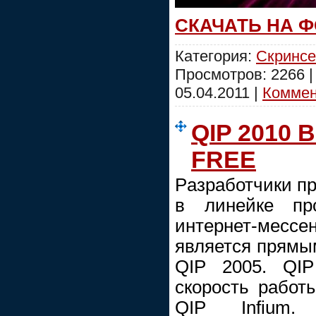
СКАЧАТЬ НА 
Категория:
Скринсе
Просмотров: 2266 
05.04.2011
|
Коммент
QIP 2010 B
FREE
Pазработчики п
в линейке пр
интернет-мессен
является прямым
QIP 2005. QIP
скорость работ
QIP Infium