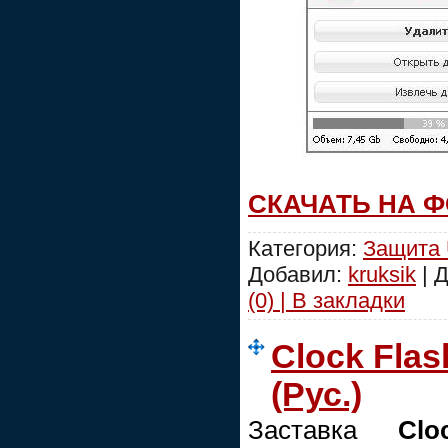
СКАЧАТЬ НА 
Категория:
Защита
Добавил:
kruksik
| 
(0) | В закладки
Clock Flas
(Рус.)
Заставка
Clo