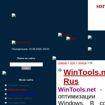
sor
Понедельник, 10.08.2026, 09:33
Поиск на сайте
Главная
»
2011
»
Апрель
»
05
WinTools.n
Rus
Меню сайта
Главная страница
WinTools.net
- 
Обратная связь
Новости, промо-акции
оптимизации 
Наш каталог сайтов
Windows. В со
Гостевая книга