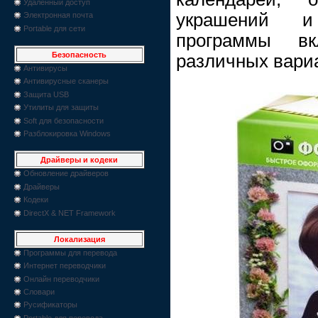
Удаленный доступ
украшений и
Электронная почта
Portable для сети
программы вк
Безопасность
различных вари
Антивирусы
Антивирусные сканеры
Защита USB
Утилиты для защиты
Soft для безопасности
Разблокировка Windows
Драйверы и кодеки
Обновление драйверов
Драйверы
Кодеки
DirectX & NET Framework
Локализация
Программы для перевода
Интернет переводчики
Онлайн переводчики
Словари
Русификаторы
Portable для перевода