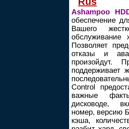
Rus
Ashampoo HDD
обеспечение дл
Вашего жестк
обслуживание 
Позволяет пред
отказы и ав
произойдут. П
поддерживает ж
последователь
Control предос
важные фак
дисководе, вк
номер, версию 
кэша, количест
разбит хард, св