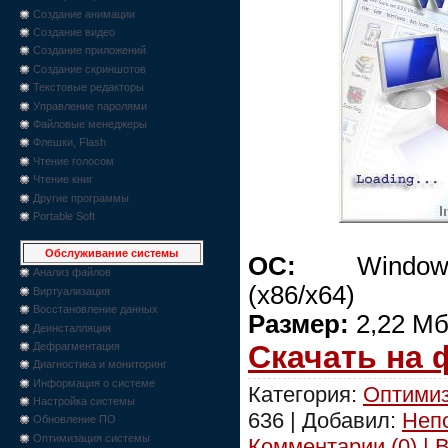
Создание анимации
Создание видео
Создание приложений
Создание скриншотов
Текстовые редакторы
Управление паролями
Файловые менеджеры
Флешки, Flash
Чтение голосом
Чтение книг
Другие программы
Portable Soft
Обслуживание системы
ОС:
Windows 2
Анализ файлов
(x86/x64)
Виртуализация
Восстановление данных
Размер:
2,22 М
Деинсталляция
Скачать на
Дефрагментация
Диагностика и мониторинг
Информация о системе
Категория:
Оптимиз
Настройка системы
636 | Добавил:
Неп
Обновление ПО
Оптимизация системы
Комментарии (0) | 