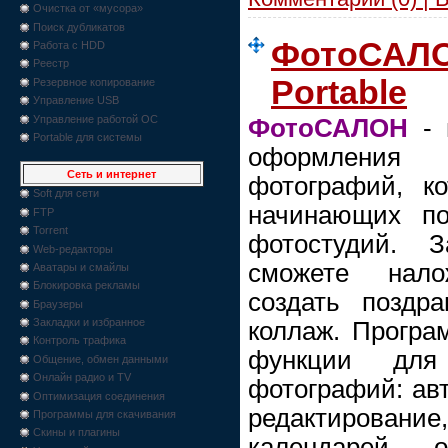
Очистка от «мусора»
Поиск дубликатов
ФотоСАЛОН
Работа с HDD
Реестр
Portable
Резервное копирование
Управление USB
Управление работой ОС
ФотоСАЛОН
- 
Portable для системы
оформления
Сеть и интернет
фотографий, к
Soft для сети
начинающих по
FTP
Torrent
фотостудий. 
Web-редакторы
сможете нало
Аватары и смайлы
Блокировка рекламы
создать поздр
Браузеры
Закладки и избранное
коллаж. Програ
Контроль трафика
функции для
Общение, обмен данными
Онлайн радио и TV
фотографий: ав
Оптимизация соединения
редактирование
Программы для скачивания
Скины и плагины
календарей, о