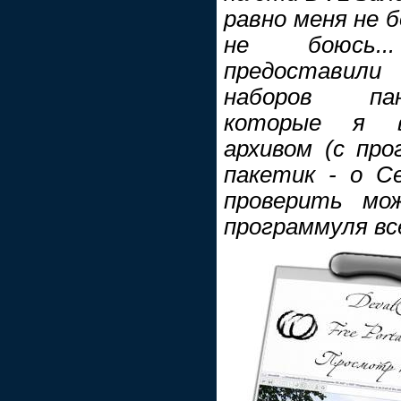
равно меня не б
не боюсь..
предоставили
наборов пан
которые я в
архивом (с про
пакетик - о С
проверить мож
программуля все