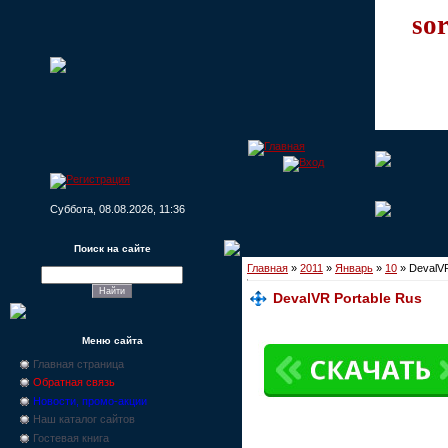
sor
Суббота, 08.08.2026, 11:36
Поиск на сайте
Главная
»
2011
»
Январь
»
10
» DevalVR
DevalVR Portable Rus
Меню сайта
Главная страница
Обратная связь
Новости, промо-акции
Наш каталог сайтов
Гостевая книга