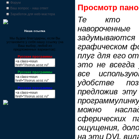
Форум
Просмотр пан
Ваш вопрос - наш ответ
Заработок для web-мастера
Те кто ис
навороченные
Наша ссылка
задумываются
Мы будем благодарны, если Вы
установите у себя нашу ссылку (на
графическом ф
Ваш выбор, любой из
предложенных вариантов):
плуг для его о
Русские программы
это не всегда 
все использ
Русские программы
удобстве поз
Русские программы
предложив эту
программулинк
можно насла
сферических п
ощущения, доло
на эти DVL вила