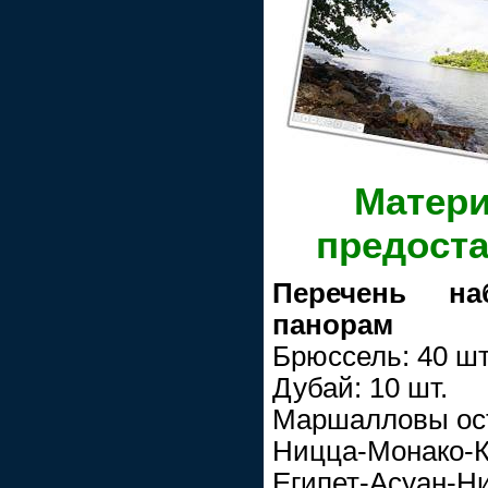
Матер
предост
Перечень на
панорам
Брюссель: 40 шт
Дубай: 10 шт.
Маршалловы ост
Ницца-Монако-К
Египет-Асуан-Ни