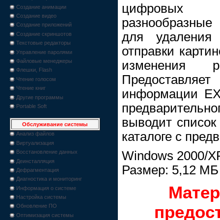
цифровых 
Создание анимации
Создание видео
разнообразные
Создание приложений
для удаления 
Создание скриншотов
Текстовые редакторы
отправки картин
Управление паролями
Файловые менеджеры
изменения р
Флешки, Flash
Предоставляе
Чтение голосом
Чтение книг
информации EXI
Другие программы
предваритель
Portable Soft
выводит список
Обслуживание системы
каталоге с пред
Анализ файлов
Виртуализация
Восстановление данных
Windows 2000/XP
Деинсталляция
Размер: 5,12 МБ
Дефрагментация
Диагностика и мониторинг
Матер
Информация о системе
Настройка системы
предос
Обновление ПО
Оптимизация системы