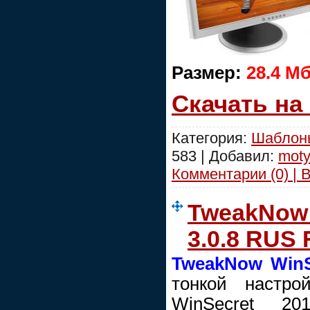
Размер:
28.4 М
Скачать на
Категория:
Шаблоны
583 | Добавил:
moty
Комментарии (0) | 
TweakNow 
3.0.8 RUS
TweakNow WinS
тонкой настро
WinSecret 20