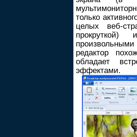
мультимонитор
только активног
целых веб-стр
прокруткой)
произвольными
редактор похож
обладает вст
эффектами.