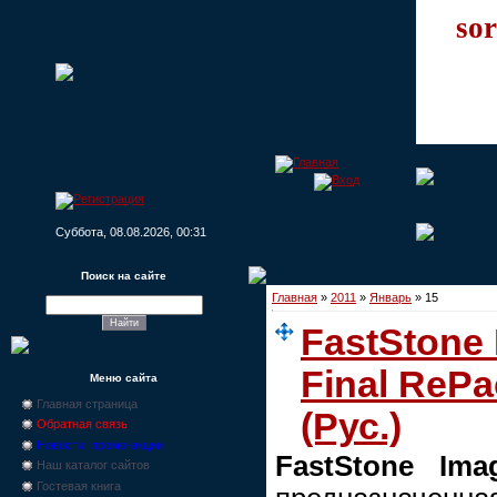
sor
Суббота, 08.08.2026, 00:31
Поиск на сайте
Главная
»
2011
»
Январь
»
15
FastStone 
Final ReP
Меню сайта
Главная страница
(Рус.)
Обратная связь
Новости, промо-акции
FastStone Ima
Наш каталог сайтов
Гостевая книга