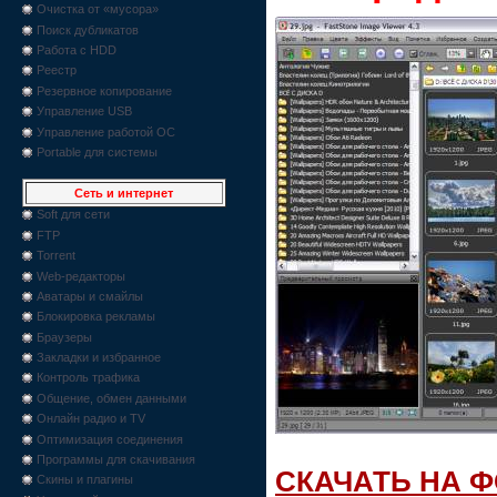
Очистка от «мусора»
Поиск дубликатов
Работа с HDD
Реестр
Резервное копирование
Управление USB
Управление работой ОС
Portable для системы
Сеть и интернет
Soft для сети
FTP
Torrent
Web-редакторы
Аватары и смайлы
Блокировка рекламы
Браузеры
Закладки и избранное
Контроль трафика
Общение, обмен данными
Онлайн радио и TV
Оптимизация соединения
Программы для скачивания
СКАЧАТЬ НА 
Скины и плагины