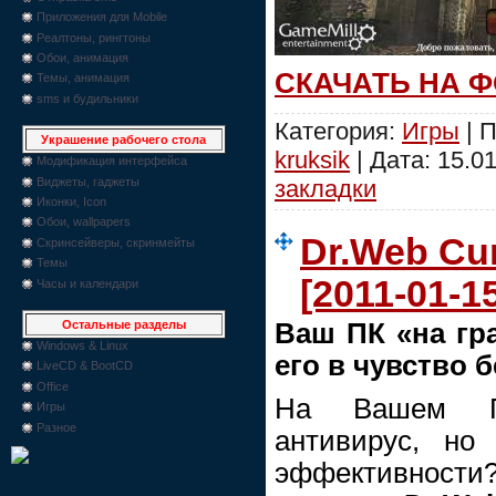
Приложения для Mobile
Реалтоны, рингтоны
Обои, анимация
СКАЧАТЬ НА 
Темы, анимация
sms и будильники
Категория:
Игры
| П
Украшение рабочего стола
kruksik
| Дата:
15.01
Модификация интерфейса
Виджеты, гаджеты
закладки
Иконки, Icon
Обои, wallpapers
Dr.Web Cur
Скринсейверы, скринмейты
Темы
[2011-01-1
Часы и календари
Ваш ПК «на гр
Остальные разделы
Windows & Linux
его в чувство 
LiveCD & BootCD
Office
На Вашем ПК
Игры
Разное
антивирус, но
эффективности