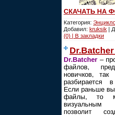
СКАЧАТЬ НА 
Категория:
Энцикл
Добавил:
kruksik
| 
(0) | В закладки
Dr.Batcher 
Dr.Batcher
– про
файлов, пре
новичков, так
разбирается в
Если раньше вы 
файлы, то мо
визуальным 
позволит со