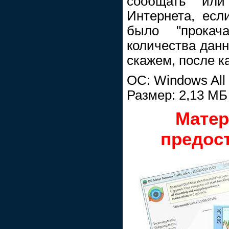
сообщать или
Интернета, есл
было "прокач
количества данн
скажем, после ка
OC: Windows All
Размер: 2,13 МБ
Матер
предос