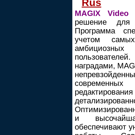
Rus
MAGIX Video
решение для 
Программа спе
учетом самы
амбициозных
пользователе
наградами, MAGI
непревзойде
современны
редактир
детализирован
Оптимизированн
и высочайша
обеспечивают у