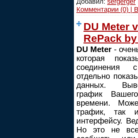
Добавил:
sergerger
Комментарии (0) | 
DU Meter v
RePack by
DU Meter
- очен
которая показ
соединения 
отдельно показ
данных. Выв
график Вашег
времени. Мож
трафик, так 
интерфейсу. Вед
Но это не вс