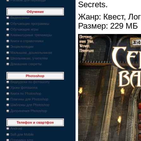
Secrets.
Обучение
Жанр: Квест, Ло
Видеоуроки
Размер: 229 МБ
Обучающие программы
Обучающие игры
Клавиатурные тренажеры
Книги и справочники
Энциклопедии
Малышам, дошкольникам
Школьникам, учителям
Домашние секреты
Photoshop
Видеуроки по фотошопу
Уроки фотошопа
Книги по Photoshop
Плагины для Photoshop
Шаблоны для Photoshop
Дополнения Photoshop
Телефон и смартфон
Android
Soft для Mobile
Отправка sms