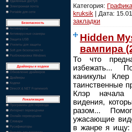
Удаленный доступ
Категория:
График
Электронная почта
kruksik
| Дата:
15.01
Portable для сети
закладки
Безопасность
Антивирусы
Антивирусные сканеры
Hidden My
Защита USB
Утилиты для защиты
вампира (
Soft для безопасности
Разблокировка Windows
То что предн
избежать... 
Драйверы и кодеки
Обновление драйверов
каникулы Клер
Драйверы
таинственные п
Кодеки
DirectX & NET Framework
Клэр начала 
Локализация
видения, котор
Программы для перевода
разом... Пом
Интернет переводчики
Онлайн переводчики
ужасающие виде
Словари
в жанре я ищу: 
Русификаторы
Portable для перевода