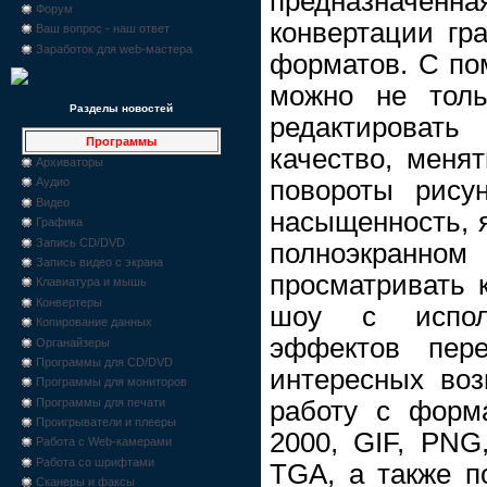
предназначе
Форум
конвертации гр
Ваш вопрос - наш ответ
Заработок для web-мастера
форматов. С п
можно не толь
Разделы новостей
редактировать
Программы
качество, меня
Архиваторы
повороты рисун
Аудио
Видео
насыщенность, я
Графика
Запись CD/DVD
полноэкран
Запись видео с экрана
просматривать 
Клавиатура и мышь
Конвертеры
шоу с испол
Копирование данных
эффектов пере
Органайзеры
Программы для CD/DVD
интересных воз
Программы для мониторов
работу с форм
Программы для печати
Проигрыватели и плееры
2000, GIF, PNG
Работа с Web-камерами
Работа со шрифтами
TGA, а также 
Сканеры и факсы