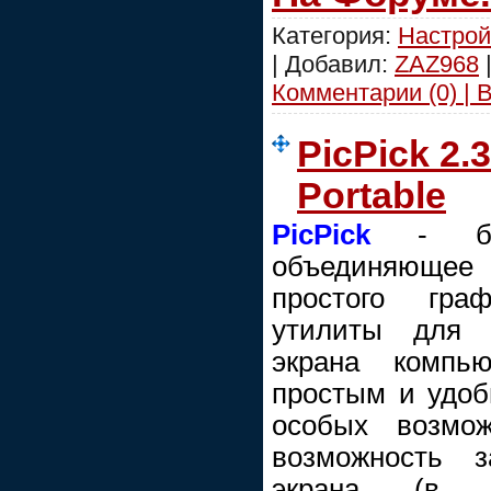
Категория:
Настрой
| Добавил:
ZAZ968
Комментарии (0) | 
PicPick 2.
Portable
PicPick
- бесп
объединяюще
простого гра
утилиты для 
экрана компью
простым и удо
особых возмож
возможность з
экрана (в