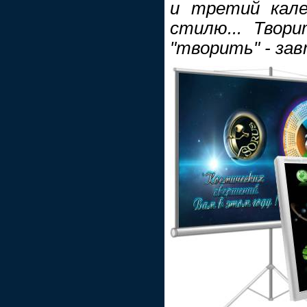
и третий кале
стилю... Твор
"творить" - зав