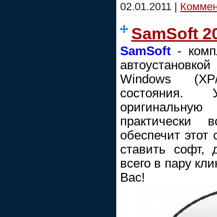
02.01.2011
|
Коммент
SamSoft 2
SamSoft
- комп
автоустановко
Windows (XP/
состояния. 
оригинальну
практически 
обеспечит этот 
ставить софт, 
всего в пару кли
Вас!