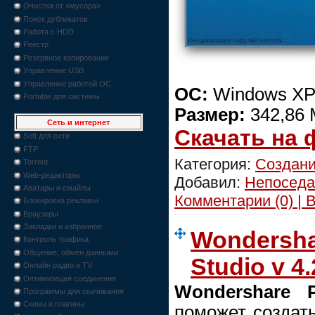
Очистка от «мусора»
Поиск дубликатов
Работа с HDD
Реестр
Резервное копирование
Управление USB
Управление работой ОС
ОС:
Windows XP/
Portable для системы
Размер:
342,86 
Сеть и интернет
Скачать на
Soft для сети
FTP
Категория:
Создани
Torrent
Web-редакторы
Добавил:
Непоседа
Аватары и смайлы
Комментарии (0) | 
Блокировка рекламы
Браузеры
Закладки и избранное
Wondersha
Контроль трафика
Общение, обмен данными
Studio v 4.
Онлайн радио и TV
Оптимизация соединения
Wondershare P
Программы для скачивания
Скины и плагины
поможет создат