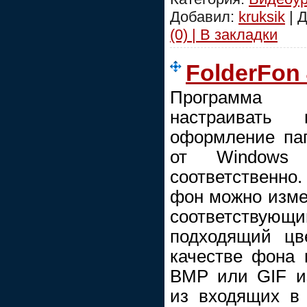
Добавил:
kruksik
| 
(0) | В закладки
FolderFon 
Программ
настраивать 
оформление па
от Windows
соответственно
фон можно изме
соответствующ
подходящий цв
качестве фона 
BMP или GIF и
из входящих в 