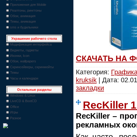
Приложения для Mobile
Реалтоны, рингтоны
Обои, анимация
Темы, анимация
sms и будильники
Украшение рабочего стола
Модификация интерфейса
Виджеты, гаджеты
Иконки, Icon
СКАЧАТЬ НА 
Обои, wallpapers
Скринсейверы, скринмейты
Категория:
График
Темы
kruksik
| Дата:
02.01
Часы и календари
закладки
Остальные разделы
Windows & Linux
LiveCD & BootCD
RecKiller 1
Office
Игры
RecKiller – пр
Разное
рекламных око
Как часто, пос