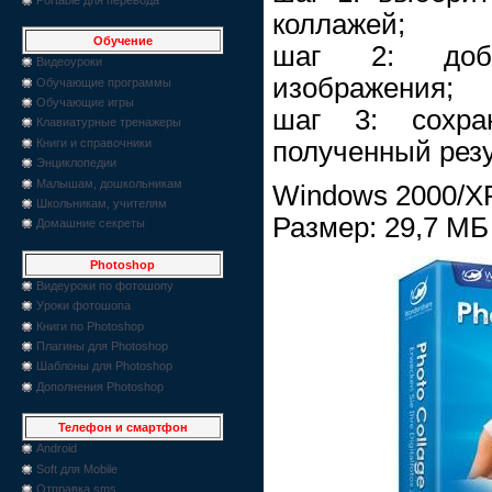
коллажей;
Обучение
шаг 2: доб
Видеоуроки
изображения;
Обучающие программы
Обучающие игры
шаг 3: сохра
Клавиатурные тренажеры
Книги и справочники
полученный резу
Энциклопедии
Малышам, дошкольникам
Windows 2000/XP
Школьникам, учителям
Размер: 29,7 МБ
Домашние секреты
Photoshop
Видеуроки по фотошопу
Уроки фотошопа
Книги по Photoshop
Плагины для Photoshop
Шаблоны для Photoshop
Дополнения Photoshop
Телефон и смартфон
Android
Soft для Mobile
Отправка sms