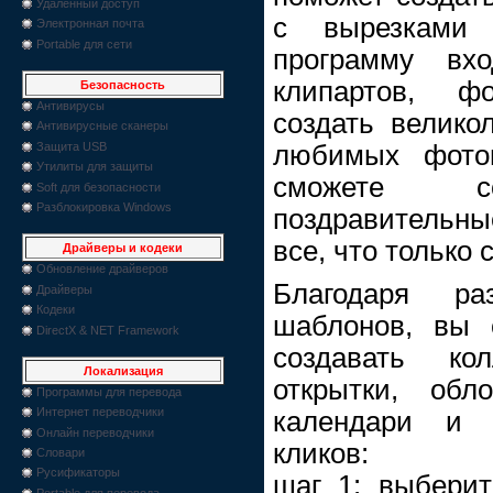
Удаленный доступ
с вырезками
Электронная почта
Portable для сети
программу вхо
клипартов, ф
Безопасность
Антивирусы
создать велико
Антивирусные сканеры
любимых фотог
Защита USB
Утилиты для защиты
сможете со
Soft для безопасности
Разблокировка Windows
поздравительны
все, что только
Драйверы и кодеки
Обновление драйверов
Благодаря ра
Драйверы
Кодеки
шаблонов, вы 
DirectX & NET Framework
создавать кол
Локализация
открытки, о
Программы для перевода
Интернет переводчики
календари и 
Онлайн переводчики
кликов:
Словари
Русификаторы
шаг 1: выбери
Portable для перевода