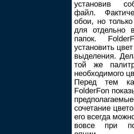
установив со
файл. Фактич
обои, но только
для отдельно 
папок. Folde
установить цвет
выделения. Дел
той же палит
необходимого цв
Перед тем как
FolderFon показ
предполагаем
сочетание цветов
его всегда можн
вовсе при по
опции.