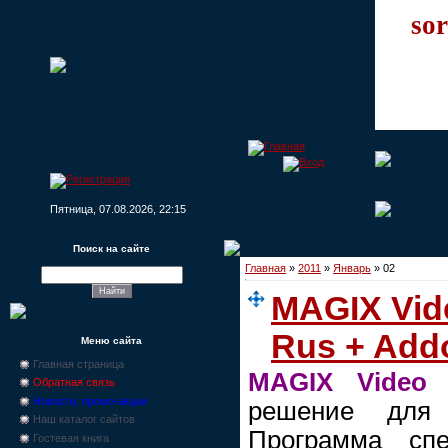
sor
Пятница, 07.08.2026, 22:15
Поиск на сайте
Главная
»
2011
»
Январь
»
02
MAGIX Vide
Rus + Add
Меню сайта
Главная страница
MAGIX Video
Обратная связь
Новости, промо-акции
решение для 
Наш каталог сайтов
Программа спе
Гостевая книга