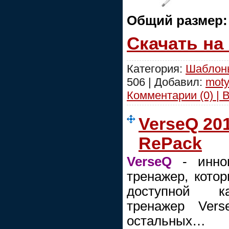
Общий размер
Скачать на
Категория:
Шаблоны
506 | Добавил:
moty
Комментарии (0) | 
VerseQ 201
RePack
VerseQ
- иннов
тренажер, кото
доступной к
тренажер Vers
остальны