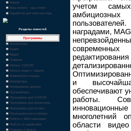
Форум
учетом самы
Ваш вопрос - наш ответ
амбициозных
Заработок для web-мастера
пользователе
наградами, MAGI
Разделы новостей
непревзойде
Программы
Архиваторы
современны
Аудио
Видео
редактир
Графика
детализирован
Запись CD/DVD
Запись видео с экрана
Оптимизированн
Клавиатура и мышь
и высочайша
Конвертеры
Копирование данных
обеспечивают у
Органайзеры
работы. Сов
Программы для CD/DVD
Программы для мониторов
инновационные
Программы для печати
Проигрыватели и плееры
многолетний 
Работа с Web-камерами
области видео
Работа со шрифтами
Сканеры и факсы