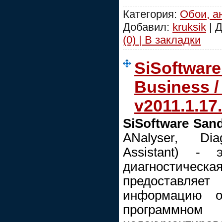
Категория:
Обои, а
Добавил:
kruksik
| 
(0) | В закладки
SiSoftware
Business 
v2011.1.17.
SiSoftware San
ANalyser, Dia
Assistant) -
диагностиче
предоставля
информацию 
программном 