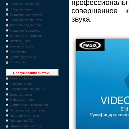
профессиона
Создание анимации
совершенное к
Создание видео
Создание приложений
звука.
Создание скриншотов
Текстовые редакторы
Управление паролями
Файловые менеджеры
Флешки, Flash
Чтение голосом
Чтение книг
Другие программы
Portable Soft
Обслуживание системы
Анализ файлов
Виртуализация
Восстановление данных
Деинсталляция
Дефрагментация
Диагностика и мониторинг
Информация о системе
Настройка системы
Обновление ПО
Оптимизация системы