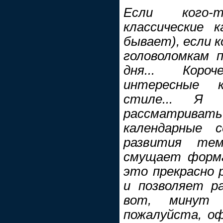
Если кого-
классические к
бывает), если к
головоломкам 
дня... Короч
интересные 
стиле... Я 
рассматривать,
календарные 
развития те
смущает форм
это прекрасно 
и позволяет р
вот, минут 
пожалуйста, о