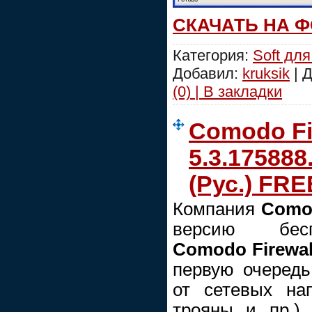
СКАЧАТЬ НА 
Категория:
Soft для
Добавил:
kruksik
| 
(0) | В закладки
Comodo Fi
5.3.175888
(Рус.) FRE
Компания
Como
версию бесп
Comodo Firewal
первую очеред
от сетевых на
трояны и пр.)