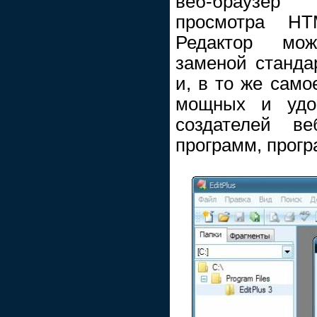
веб-браузер 
просмотра HT
Редактор мо
заменой станда
и, в то же само
мощных и удо
создателей ве
программ, прогр