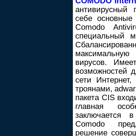
COMODO Interne
антивирусный 
себе основные
Comodo Antivi
специальный м
Сбалансиро
максимальну
вирусов. Имее
возможностей д
сети Интернет,
троянами, adwar
пакета CIS вход
главная особ
заключается 
Comodo пред
решение соверш