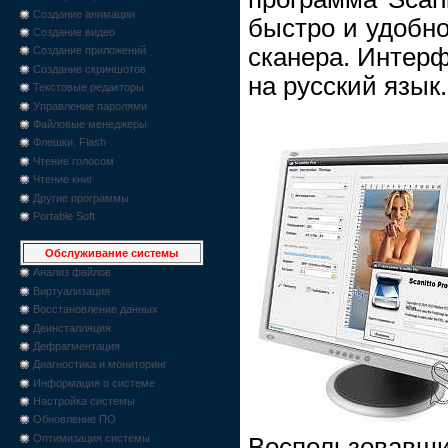
Создание анимации
быстро и удобно
Создание видео
сканера. Интер
Создание приложений
Создание скриншотов
на русский язык.
Текстовые редакторы
Управление паролями
Файловые менеджеры
Флешки, Flash
Чтение голосом
Чтение книг
Другие программы
Portable Soft
Обслуживание системы
Анализ файлов
Виртуализация
Восстановление данных
Деинсталляция
Дефрагментация
Диагностика и мониторинг
Информация о системе
Настройка системы
Обновление ПО
Оптимизация системы
Воспользовавши