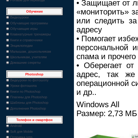
• Защищает от л
«мониторить» з
Обучение
Видеоуроки
или следить за
Обучающие программы
адресу
Обучающие игры
Клавиатурные тренажеры
• Помогает избе
Книги и справочники
персональной 
Энциклопедии
Малышам, дошкольникам
спама и прочего
Школьникам, учителям
Домашние секреты
• Оберегает от 
адрес, так ж
Photoshop
Видеуроки по фотошопу
операционной с
Уроки фотошопа
и др..
Книги по Photoshop
Плагины для Photoshop
Windows All
Шаблоны для Photoshop
Дополнения Photoshop
Размер: 2,73 МБ
Телефон и смартфон
Android
Soft для Mobile
Отправка sms