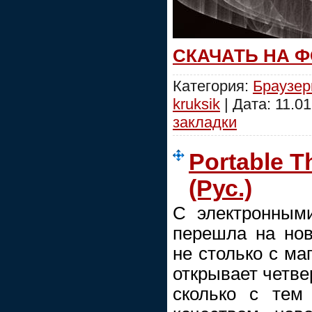
СКАЧАТЬ НА 
Категория:
Браузе
kruksik
| Дата:
11.01
закладки
Portable Th
(Рус.)
C электронны
перешла на нов
не столько с ма
открывает четве
сколько с тем 