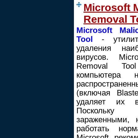
Microsoft 
Removal T
Microsoft Mal
Tool
- утилит
удаления наиб
вирусов. Micro
Removal Too
компьютера 
распространенн
(включая Blas
удаляет их в
Поскольку 
зараженными, 
работать норм
Microsoft реко