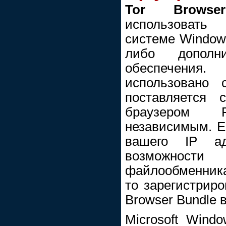
Tor Browse
использовать
системе Windows
либо дополни
обеспечени
использовано
поставляется 
браузером 
независимым. Е
вашего IP ад
возможност
файлообменника
то зарегистриро
Browser Bundle 
Microsoft Windo