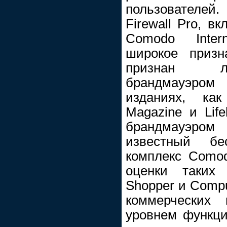
пользователе
Firewall Pro, в
Comodo Intern
широкое приз
признан л
брандмауэром
изданиях, ка
Magazine и Life
брандмауэро
известный бе
комплекс Como
оценки таких 
Shopper и Compu
коммерческих
уровнем функц