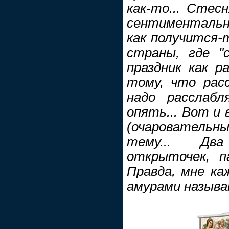
как-то... Стес
сентиментальн
как получится-т
страны, где "
праздник как р
тому, что расс
надо расслаб
опять... Вот и
(очаровательны
тему... Два
открыточек, па
Правда, мне к
амурами называю