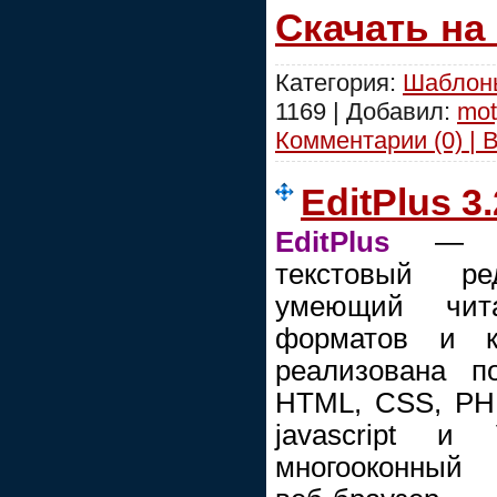
Скачать на
Категория:
Шаблоны
1169 | Добавил:
mot
Комментарии (0) | 
EditPlus 3
EditPlus
— ком
текстовый р
умеющий чит
форматов и к
реализована п
HTML, CSS, PHP
javascript и 
многооконный 