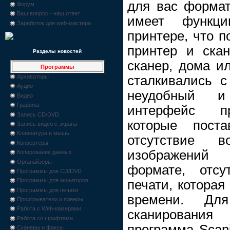
для вас формат
Форум
Ваш вопрос - наш ответ
имеет функц
Заработок для web-мастера
принтере, что п
принтер и скан
Разделы новостей
сканер, дома и
Программы
сталкивались с
Архиваторы
Аудио
неудобный и
Видео
Графика
интерфейс пр
Запись CD/DVD
которые поста
Запись видео с экрана
Клавиатура и мышь
отсутствие в
Конвертеры
изображений
Копирование данных
Органайзеры
формате, отсу
Программы для CD/DVD
Программы для мониторов
печати, которая
Программы для печати
времени. Дл
Проигрыватели и плееры
Работа с Web-камерами
сканировани
Работа со шрифтами
программа Scani
Сканеры и факсы