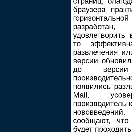
страниц, благод
браузера практ
горизонтальной 
разработан,
удовлетворить 
то эффективн
развлечения ил
версии обновил
до версии
производите
появились разл
Mail, усове
производительн
нововведений
сообщают, что
будет проходить