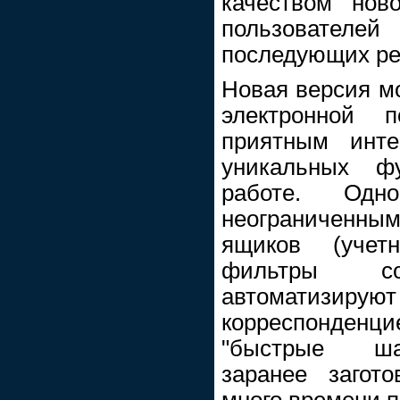
качеством нов
пользовател
последующих ре
Новая версия мо
электронной
приятным инт
уникальных ф
работе. Одн
неограниченны
ящиков (учет
фильтры со
автомати
корреспонденци
"быстрые ша
заранее загото