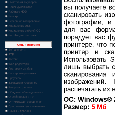
Очистка от «мусора»
вы получаете во
Поиск дубликатов
Работа с HDD
сканировать из
Реестр
фотографии, и
Резервное копирование
Управление USB
для вас формат
Управление работой ОС
порадует вас ф
Portable для системы
принтере, что п
Сеть и интернет
Soft для сети
принтер и ска
FTP
Использовать Sc
Torrent
Web-редакторы
лишь выбрать с
Аватары и смайлы
сканирования 
Блокировка рекламы
Браузеры
изображений.
Закладки и избранное
распечатать их 
Контроль трафика
Общение, обмен данными
Онлайн радио и TV
ОС: Windows® 2
Оптимизация соединения
Размер:
5 Мб
Программы для скачивания
Скины и плагины