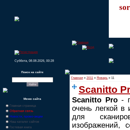
sor
Суббота, 08.08.2026, 00:28
Поиск на сайте
Главная
»
2011
»
Январь
»
11
Scanitto P
Scanitto Pro
- 
Меню сайта
Главная страница
очень легкой в
Обратная связь
для сканиро
Новости, промо-акции
Наш каталог сайтов
изображений, 
Гостевая книга