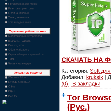
Приложения для Mobile
Реалтоны, рингтоны
Обои, анимация
Темы, анимация
sms и будильники
Украшение рабочего стола
Модификация интерфейса
Виджеты, гаджеты
Иконки, Icon
Обои, wallpapers
Скринсейверы, скринмейты
СКАЧАТЬ НА 
Темы
Часы и календари
Категория:
Soft для
Остальные разделы
Добавил:
kruksik
| 
Windows & Linux
LiveCD & BootCD
(0) | В закладки
Office
Игры
Tor Browse
Разное
(Рус.)