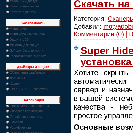
Скачать на
Удаленный доступ
Электронная почта
Portable для сети
Категория:
Сканеры
Безопасность
Добавил:
motyadob
Антивирусы
Комментарии (0) | 
Антивирусные сканеры
Защита USB
Утилиты для защиты
Super Hide
Soft для безопасности
Разблокировка Windows
установка 
Драйверы и кодеки
Хотите скрыть
Обновление драйверов
Драйверы
автоматически
Кодеки
сервер и назнач
DirectX & NET Framework
в вашей систем
Локализация
качества - не
Программы для перевода
Интернет переводчики
простое управле
Онлайн переводчики
Словари
Основные возм
Русификаторы
Portable для перевода