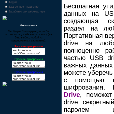
Форум
Бесплатная ут
Ваш вопрос - наш ответ
данных на US
Заработок для web-мастера
создающая с
Наша ссылка
раздел на люб
Мы будем благодарны, если Вы
Портативная ве
установите у себя нашу ссылку (на
Ваш выбор, любой из
предложенных вариантов):
drive на лю
Русские программы
полноценно ра
частью USB dri
Русские программы
важных данных 
можете уберечь 
Русские программы
с помощью п
шифрования.
Drive
, поможет
drive секретн
паролем и