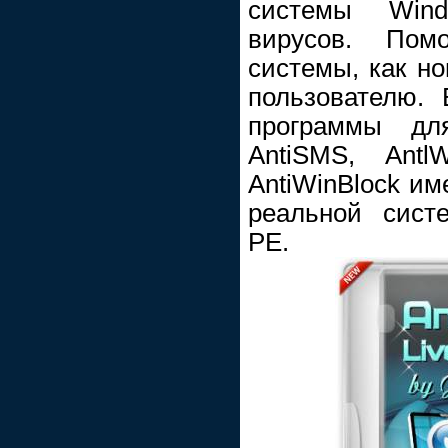
системы Win
вирусов. Пом
системы, как но
пользователю.
программы дл
AntiSMS, Antl
AntiWinBlock им
реальной сист
PE.