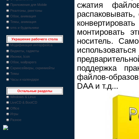
сжатия файлов
Приложения для Mobile
Реалтоны, рингтоны
распаковывать, 
Обои, анимация
конвертировать
Темы, анимация
sms и будильники
монтировать э
носитель. Сам
Украшение рабочего стола
Модификация интерфейса
использова
Виджеты, гаджеты
предварительн
Иконки, Icon
Обои, wallpapers
поддержка пра
Скринсейверы, скринмейты
Темы
файлов-образов
Часы и календари
DAA и т.д...
Остальные разделы
Windows & Linux
LiveCD & BootCD
Office
Игры
Разное