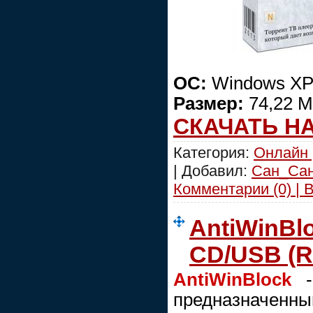
ОС:
Windows XP/
Размер:
74,22 М
СКАЧАТЬ Н
Категория:
Онлайн 
| Добавил:
Сан_Са
Комментарии (0) | 
AntiWinBlo
CD/USB (R
AntiWinBlock
- 
предназначенны