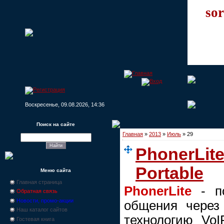
sor
Воскресенье, 09.08.2026, 14:36
Поиск на сайте
Главная
»
2013
»
Июль
»
29
PhonerLite
Portable
Меню сайта
Главная страница
PhonerLite
- по
Обратная связь
Новости, промо-акции
общения через
Наш каталог сайтов
технологию VoI
Гостевая книга