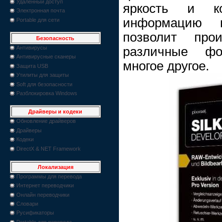
Удаленный доступ
яркость и ко
Электронная почта
информацию в
Portable для сети
позволит про
Безопасность
различные ф
Антивирусы
Антивирусные сканеры
многое другое.
Защита USB
Утилиты для защиты
Soft для безопасности
Разблокировка Windows
Драйверы и кодеки
Обновление драйверов
Драйверы
Кодеки
DirectX & NET Framework
Локализация
Программы для перевода
Интернет переводчики
Онлайн переводчики
Словари
Русификаторы
Portable для перевода