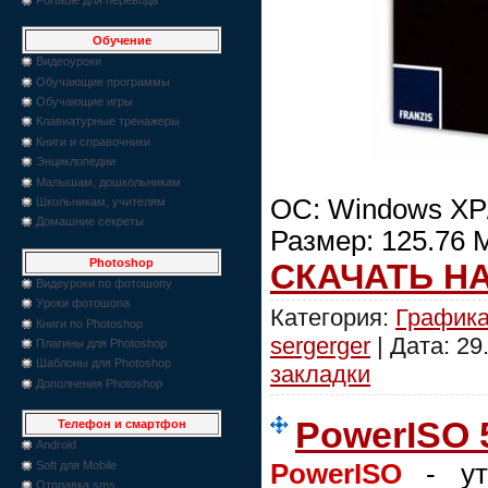
Обучение
Видеоуроки
Обучающие программы
Обучающие игры
Клавиатурные тренажеры
Книги и справочники
Энциклопедии
Малышам, дошкольникам
OC: Windows XP/
Школьникам, учителям
Домашние секреты
Размер: 125.76 
Photoshop
СКАЧАТЬ Н
Видеуроки по фотошопу
Уроки фотошопа
Категория:
График
Книги по Photoshop
sergerger
| Дата:
29
Плагины для Photoshop
Шаблоны для Photoshop
закладки
Дополнения Photoshop
PowerISO 5
Телефон и смартфон
Android
Soft для Mobile
PowerISO
- ут
Отправка sms