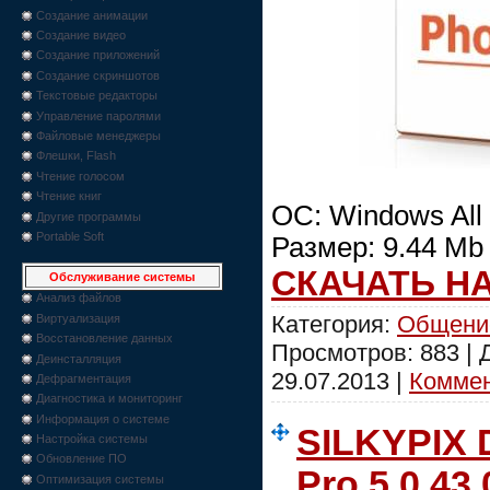
Создание анимации
Создание видео
Создание приложений
Создание скриншотов
Текстовые редакторы
Управление паролями
Файловые менеджеры
Флешки, Flash
Чтение голосом
Чтение книг
OC: Windows All
Другие программы
Portable Soft
Размер: 9.44 Mb
СКАЧАТЬ Н
Обслуживание системы
Анализ файлов
Категория:
Общени
Виртуализация
Восстановление данных
Просмотров: 883 |
Деинсталляция
29.07.2013
|
Коммен
Дефрагментация
Диагностика и мониторинг
Информация о системе
SILKYPIX 
Настройка системы
Обновление ПО
Pro 5.0.43.
Оптимизация системы