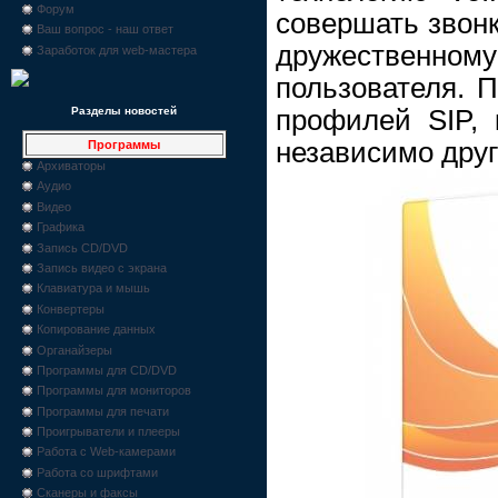
Форум
совершать звонк
Ваш вопрос - наш ответ
дружестве
Заработок для web-мастера
пользователя. 
профилей SIP, 
Разделы новостей
независимо друг 
Программы
Архиваторы
Аудио
Видео
Графика
Запись CD/DVD
Запись видео с экрана
Клавиатура и мышь
Конвертеры
Копирование данных
Органайзеры
Программы для CD/DVD
Программы для мониторов
Программы для печати
Проигрыватели и плееры
Работа с Web-камерами
Работа со шрифтами
Сканеры и факсы