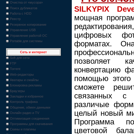
Очистка от «мусора»
SILKYPIX Dev
Поиск дубликатов
Работа с HDD
мощная програм
Реестр
редактирования,
Резервное копирование
Управление USB
цифровых фо
Управление работой ОС
Portable для системы
форматах. Он
профессиона
Сеть и интернет
Soft для сети
позволяет ка
FTP
конвертацию ф
Torrent
Web-редакторы
помощью этого
Аватары и смайлы
сможете реши
Блокировка рекламы
Браузеры
связанных с
Закладки и избранное
Контроль трафика
различые форм
Общение, обмен данными
целый новый м
Онлайн радио и TV
Оптимизация соединения
Программа п
Программы для скачивания
цветовой бала
Скины и плагины