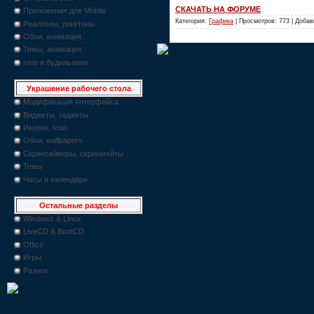
СКАЧАТЬ НА ФОРУМЕ
Приложения для Mobile
Категория:
Графика
| Просмотров: 773 | Доба
Реалтоны, рингтоны
Обои, анимация
Темы, анимация
sms и будильники
Украшение рабочего стола
Модификация интерфейса
Виджеты, гаджеты
Иконки, Icon
Обои, wallpapers
Скринсейверы, скринмейты
Темы
Часы и календари
Остальные разделы
Windows & Linux
LiveCD & BootCD
Office
Игры
Разное