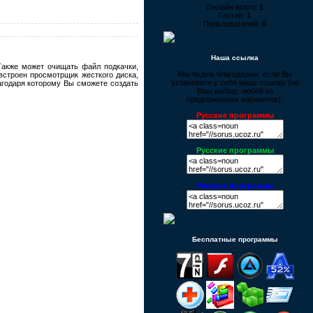
Онлайн всего:
1
Гостей:
1
Пользователей:
0
Наша ссылка
Также может очищать файл подкачки,
Мы будем благодарны, если Вы
встроен просмотрщик жесткого диска,
установите у себя нашу ссылку (на
лагодаря которому Bы сможете создать
Ваш выбор, любой из
предложенных вариантов):
Русские программы
Русские программы
Русские программы
Бесплатные программы