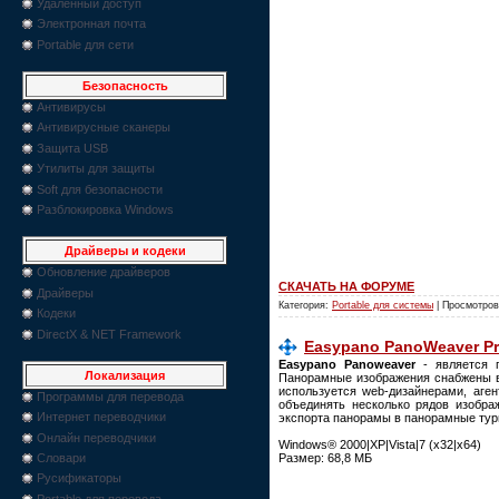
Удаленный доступ
Электронная почта
Portable для сети
Безопасность
Антивирусы
Антивирусные сканеры
Защита USB
Утилиты для защиты
Soft для безопасности
Разблокировка Windows
Драйверы и кодеки
Обновление драйверов
СКАЧАТЬ НА ФОРУМЕ
Драйверы
Категория:
Portable для системы
| Просмотров
Кодеки
DirectX & NET Framework
Easypano PanoWeaver Pro
Easypano Panoweaver
- является 
Локализация
Панорамные изображения снабжены в
используется web-дизайнерами, аге
Программы для перевода
объединять несколько рядов изобра
Интернет переводчики
экспорта панорамы в панорамные туры
Онлайн переводчики
Windows® 2000|XP|Vista|7 (x32|x64)
Размер: 68,8 МБ
Словари
Русификаторы
Portable для перевода