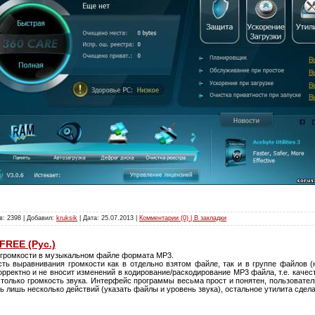
в: 2398 | Добавил:
kruksik
| Дата:
25.07.2013
|
Комментарии (0) | В закладки
 FREE (Рус.)
 громкости в музыкальном файле формата MP3.
ь выравнивания громкости как в отдельно взятом файле, так и в группе файлов 
орректно и не вносит изменений в кодирование/раскодирование MP3 файла, т.е. каче
 только громкость звука. Интерфейс программы весьма прост и понятен, пользоват
ь лишь несколько действий (указать файлы и уровень звука), остальное утилита сдела