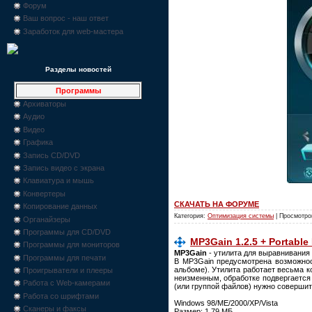
Форум
Ваш вопрос - наш ответ
Заработок для web-мастера
Разделы новостей
Программы
Архиваторы
Аудио
Видео
Графика
Запись CD/DVD
Запись видео с экрана
Клавиатура и мышь
Конвертеры
СКАЧАТЬ НА ФОРУМЕ
Копирование данных
Категория:
Оптимизация системы
| Просмотро
Органайзеры
Программы для CD/DVD
MP3Gain 1.2.5 + Portable
Программы для мониторов
MP3Gain
- утилита для выравнивания
Программы для печати
В MP3Gain предусмотрена возможност
альбоме). Утилита работает весьма к
Проигрыватели и плееры
неизменным, обработке подвергается
Работа с Web-камерами
(или группой файлов) нужно совершит
Работа со шрифтами
Windows 98/ME/2000/XP/Vista
Сканеры и факсы
Размер: 1,79 МБ