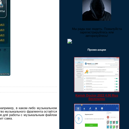
Мы рады вас видеть. Пожалуйста
зарегистрируйтесь или
авторизуйтесь!
Промо-акции
Kerish Doctor 2022 4.90 Rus
бесплатно
(например, в каком-либо музыкальном
ство музыкального фрагмента остаётся
елю для работы с музыкальным файлом
ет сама.