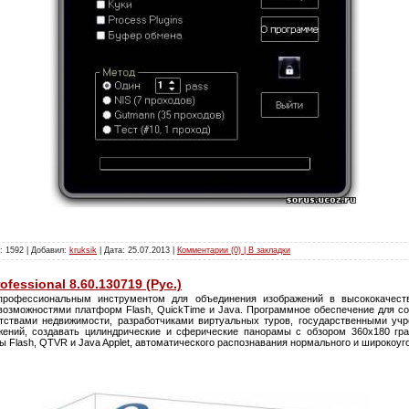
: 1592 | Добавил:
kruksik
| Дата:
25.07.2013
|
Комментарии (0) | В закладки
fessional 8.60.130719 (Рус.)
профессиональным инструментом для объединения изображений в высококачест
озможностями платформ Flash, QuickTime и Java. Программное обеспечение для с
нтствами недвижимости, разработчиками виртуальных туров, государственными учр
жений, создавать цилиндрические и сферические панорамы с обзором 360х180 гр
 Flash, QTVR и Java Applet, автоматического распознавания нормального и широкоуг