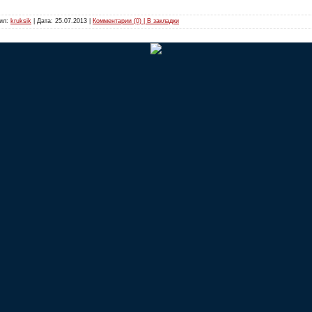
вил:
kruksik
| Дата:
25.07.2013
|
Комментарии (0) | В закладки