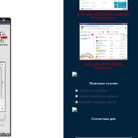
Wise Care 365 Pro 6.4.1 Build 618
Rus бесплатно
Soft Organizer 9.20 Rus
бесплатно
Полезные ссылки
Закачка картинки
Анализ файла на вирусы
Онлайн перевод текста
Статистика дня