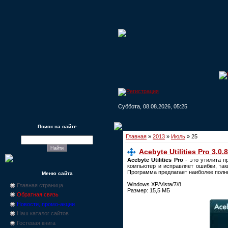
Суббота, 08.08.2026, 05:25
Поиск на сайте
Главная
»
2013
»
Июль
»
25
Acebyte Utilities Pro 3.0.8
Acebyte Utilities Pro
- это утилита п
компьютер и исправляет ошибки, так
Программа предлагает наиболее полн
Меню сайта
Windows XP/Vista/7/8
Главная страница
Размер: 15,5 МБ
Обратная связь
Новости, промо-акции
Наш каталог сайтов
Гостевая книга