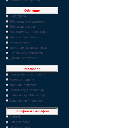
Обучение
Видеоуроки
Обучающие программы
Обучающие игры
Клавиатурные тренажеры
Книги и справочники
Энциклопедии
Малышам, дошкольникам
Школьникам, учителям
Домашние секреты
Photoshop
Видеуроки по фотошопу
Уроки фотошопа
Книги по Photoshop
Плагины для Photoshop
Шаблоны для Photoshop
Дополнения Photoshop
Телефон и смартфон
Android
Soft для Mobile
Отправка sms