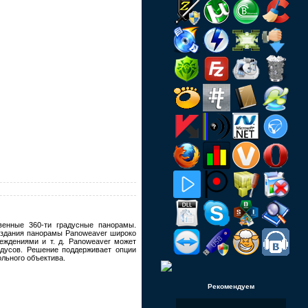
венные 360-ти градусные панорамы.
оздания панорамы Panoweaver широко
еждениями и т. д. Panoweaver может
адусов. Решение поддерживает опции
ольного объектива.
Рекомендуем