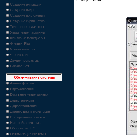
Создание анимации
Создание видео
Создание приложений
Создание скриншотов
Текстовые редакторы
Управление паролями
Файловые менеджеры
Флешки, Flash
Чтение голосом
Чтение книг
Другие программы
Portable Soft
Обслуживание системы
Анализ файлов
Виртуализация
Восстановление данных
Деинсталляция
Дефрагментация
Диагностика и мониторинг
Информация о системе
Настройка системы
Обновление ПО
Оптимизация системы