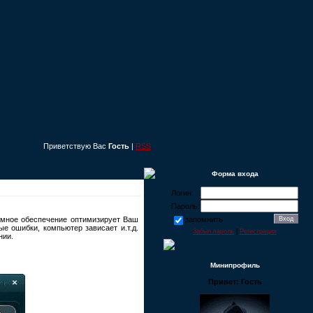
Приветствую Вас
Гость
|
RSS
Форма входа
Логин:
Пароль:
ммное обеспечение оптимизирует Bаш
запомнить
е ошибки, компьютер зависает и.т.д.
Забыл пароль
|
Регистрация
нии.
Минипрофиль
Привет: Гость