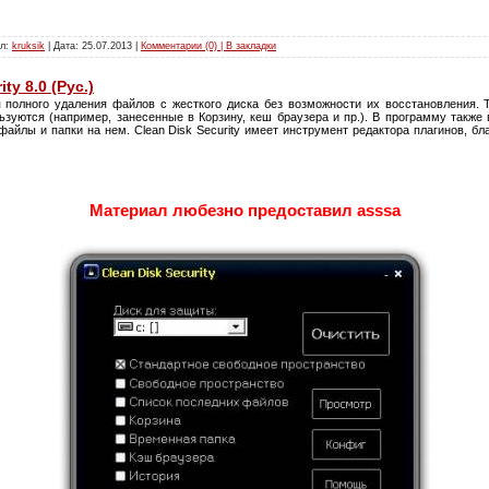
ил:
kruksik
| Дата:
25.07.2013
|
Комментарии (0) | В закладки
ty 8.0 (Рус.)
 полного удаления файлов с жесткого диска без возможности их восстановления. 
зуются (например, занесенные в Корзину, кеш браузера и пр.). В программу также 
айлы и папки на нем. Clean Disk Security имеет инструмент редакторa плагинов, б
Материал любезно предоставил asssa