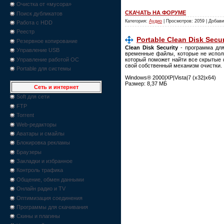
Очистка от «мусора»
СКАЧАТЬ НА ФОРУМЕ
Поиск дубликатов
Категория:
Аудио
| Просмотров: 2059 | Добав
Работа с HDD
Реестр
Portable Clean Disk Securi
Резервное копирование
Clean Disk Security
- программа для
Управление USB
временные файлы, которые не исполь
Управление работой ОС
который поможет найти все скрытые ф
свой собственный механизм очистки.
Portable для системы
Windows® 2000|XP|Vista|7 (x32|x64)
Размер: 8,37 МБ
Сеть и интернет
Soft для сети
FTP
Torrent
Web-редакторы
Аватары и смайлы
Блокировка рекламы
Браузеры
Закладки и избранное
Контроль трафика
Общение, обмен данными
Онлайн радио и TV
Оптимизация соединения
Программы для скачивания
Скины и плагины