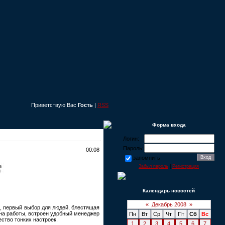
Приветствую Вас
Гость
|
RSS
Форма входа
Логин:
Пароль:
00:08
запомнить
Забыл пароль
|
Регистрация
Календарь новостей
«
Декабрь 2008
»
, первый выбор для людей, блестящая
кна работы, встроен удобный менеджер
Пн
Вт
Ср
Чт
Пт
Сб
Вс
ство тонких настроек.
1
2
3
4
5
6
7