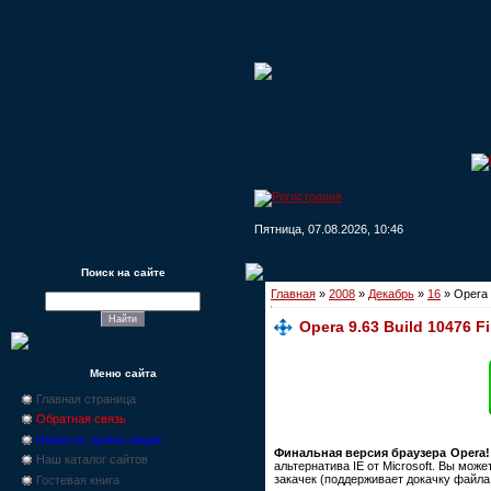
Пятница, 07.08.2026, 10:46
Поиск на сайте
Главная
»
2008
»
Декабрь
»
16
» Opera 9
Opera 9.63 Build 10476 Fi
Меню сайта
Главная страница
Обратная связь
Новости, промо-акции
Финальная версия браузера Opera!
Наш каталог сайтов
альтернатива IE от Microsoft. Вы мо
закачек (поддерживает докачку файла
Гостевая книга