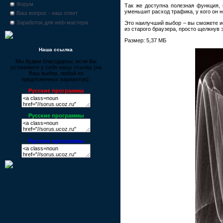
Форум
Так же доступна полезная функция, 
уменьшит расход трафика, у кого он 
Ваш вопрос - наш ответ
Заработок для web-мастера
Это наилучший выбор – вы сможете и
из старого браузера, просто щелкнув
Размер: 5,37 МБ
Наша ссылка
Мы будем благодарны, если Вы
установите у себя нашу ссылку (на
Ваш выбор, любой из
предложенных вариантов):
Русские программы
Русские программы
Русские программы