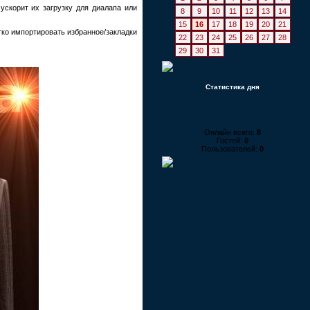
ускорит их загрузку для диалапа или
8
9
10
11
12
13
14
15
16
17
18
19
20
21
ко импортировать избранное/закладки
22
23
24
25
26
27
28
29
30
31
Статистика дня
Онлайн всего:
8
Гостей:
8
Пользователей:
0