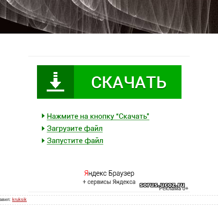
бавил:
kruksik