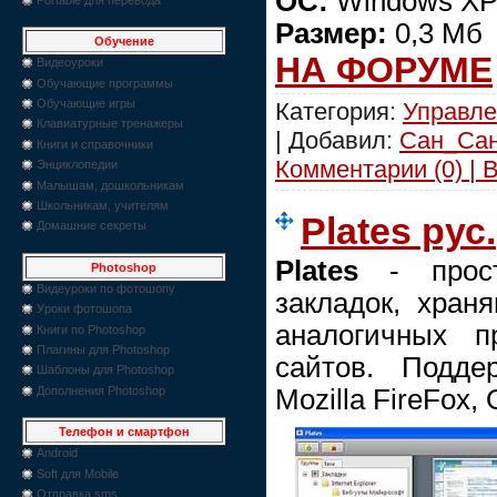
ОС:
Windows XP/
Размер:
0,3 Мб
Обучение
НА ФОРУМЕ
Видеоуроки
Обучающие программы
Обучающие игры
Категория:
Управле
Клавиатурные тренажеры
| Добавил:
Сан_Са
Книги и справочники
Комментарии (0) | 
Энциклопедии
Малышам, дошкольникам
Школьникам, учителям
Plates рус.
Домашние секреты
Plates
- прост
Photoshop
Видеуроки по фотошопу
закладок, хран
Уроки фотошопа
аналогичных 
Книги по Photoshop
Плагины для Photoshop
сайтов. Поддер
Шаблоны для Photoshop
Mozilla FireFox, 
Дополнения Photoshop
Телефон и смартфон
Android
Soft для Mobile
Отправка sms