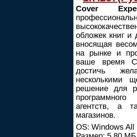
Cover Expe
профессиональ
высококачеств
обложек книг и 
вносящая весо
на рынке и пр
ваше время Co
достичь жела
несколькими щ
решение для р
программного
агентств, а т
магазинов.
OS: Windows All
Размер: 5,80 МБ