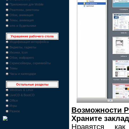
Приложения для Mobile
Реалтоны, рингтоны
Обои, анимация
Темы, анимация
sms и будильники
Украшение рабочего стола
Модификация интерфейса
Виджеты, гаджеты
Иконки, Icon
Обои, wallpapers
Скринсейверы, скринмейты
Темы
Часы и календари
Остальные разделы
Windows & Linux
LiveCD & BootCD
Office
Игры
Возможности Pl
Разное
Храните заклад
Нравятся ка