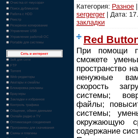
Очистка от «мусора»
Категория:
Разное
|
Поиск дубликатов
sergerger
| Дата:
17
Работа с HDD
Реестр
закладки
Резервное копирование
Управление USB
Red Button
Управление работой ОС
Portable для системы
При помощи 
Сеть и интернет
сможете умень
Soft для сети
FTP
пространство на
Torrent
ненужные вам
Web-редакторы
Аватары и смайлы
скорость загр
Блокировка рекламы
системы; вов
Браузеры
Закладки и избранное
файлы; повыси
Контроль трафика
системы; умен
Общение, обмен данными
Онлайн радио и TV
окружающую с
Оптимизация соединения
Программы для скачивания
содержание сис
Скины и плагины