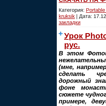
Категория:
Portable
kruksik
| Дата:
17.1
закладки
Урок Phot
рус.
В этом Фотош
нежелательны
(мне, наприме
сделать чр
дорожный зна
фоне монаст
сюжете чудног
примере, дев