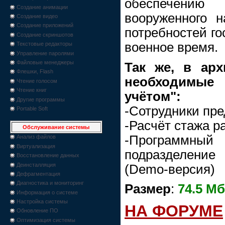
обеспечению
Создание анимации
вооруженного 
Создание видео
Создание приложений
потребностей го
Создание скриншотов
военное время.
Текстовые редакторы
Управление паролями
Файловые менеджеры
Так же, в ар
Флешки, Flash
необходимые 
Чтение голосом
Чтение книг
учётом":
Другие программы
-Сотрудники пре
Portable Soft
-Расчёт стажа р
Обслуживание системы
-Программный 
Анализ файлов
Виртуализация
подразделение
Восстановление данных
Деинсталляция
(Demo-версия)
Дефрагментация
Диагностика и мониторинг
Размер
:
74.5 Мб
Информация о системе
Настройка системы
НА ФОРУМЕ
Обновление ПО
Оптимизация системы