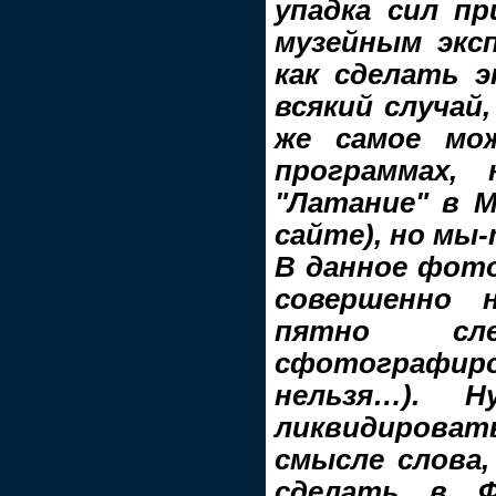
упадка сил п
музейным эксп
как сделать э
всякий случай,
же самое мо
программах, 
"Латание" в M
сайте), но мы-
В данное фото
совершенно 
пятно сл
сфотографи
нельзя…). Н
ликвидировать
смысле слова,
сделать в 