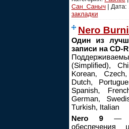
Сан_Саныч
| Дата:
закладки
Nero Burni
Один из лучш
записи на CD-R
Поддерживаемы
(Simplified), Ch
Korean, Czech,
Dutch, Portugues
Spanish, Frenc
German, Swedis
Turkish, Italian
Nero 9
— э
обеспечения 