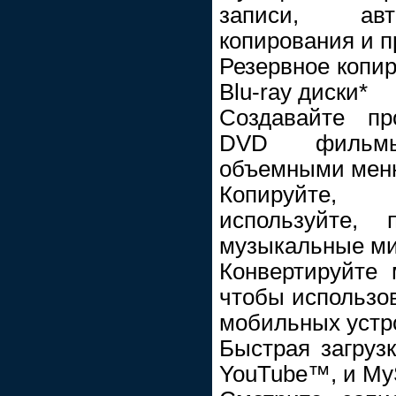
записи, авто
копирования и п
Резервное копи
Blu-ray диски*
Создавайте пр
DVD фильмы
объемными мен
Копируйте, 
используйте, 
музыкальные ми
Конвертируйте
чтобы использов
мобильных устр
Быстрая загруз
YouTube™, и My