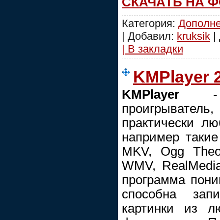
СКАЧАТЬ НА 
Категория:
Дополне
| Добавил:
kruksik
|
| В закладки
KMPlayer 2
KMPlayer
проигрыватель,
практически л
например такие
MKV, Ogg Theo
WMV, RealMedia
программа пони
способна зап
картинки из л