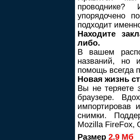
проводнике?
упорядочено п
подходит именно
Находите закл
либо.
В вашем распо
названий, но 
помощь всегда п
Новая жизнь ст
Вы не теряете з
браузере. Вдо
импортировав и
снимки. Поддер
Mozilla FireFox, 
Размер
2.9 Мб