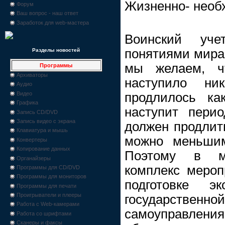
Жизненно- необ
Форум
Ваш вопрос - наш ответ
Заработок для web-мастера
Воинский уче
понятиями мира 
Разделы новостей
мы желаем, ч
Программы
Архиваторы
наступило ни
Аудио
Видео
продлилось к
Графика
наступит пери
Запись CD/DVD
Запись видео с экрана
должен продлить
Клавиатура и мышь
можно меньшим
Конвертеры
Копирование данных
Поэтому в м
Органайзеры
комплекс мероп
Программы для CD/DVD
Программы для мониторов
подготовке э
Программы для печати
Проигрыватели и плееры
государственно
Работа с Web-камерами
самоуправл
Работа со шрифтами
Сканеры и факсы