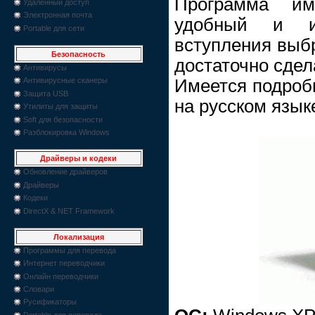
Программа им
Удаленный доступ
Электронная почта
удобный и и
Portable для сети
вступления выб
Безопасность
достаточно сдела
Антивирусы
Имеется подроб
Антивирусные сканеры
Защита USB
на русском язык
Утилиты для защиты
Soft для безопасности
Разблокировка Windows
Драйверы и кодеки
Обновление драйверов
Драйверы
Кодеки
DirectX & NET Framework
Локализация
Программы для перевода
Интернет переводчики
Онлайн переводчики
Словари
Русификаторы
Portable для перевода