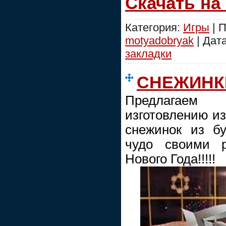
Скачать на
Категория:
Игры
| П
motyadobryak
| Дат
закладки
СНЕЖИНКИ
Предлагаем
изготовлению из
снежинок из б
чудо своими р
Нового Года!!!!!