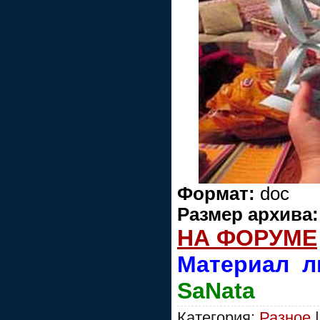
Формат:
doc
Размер архива:
НА ФОРУМЕ
Материал л
SaNata
Категория:
Разное
|