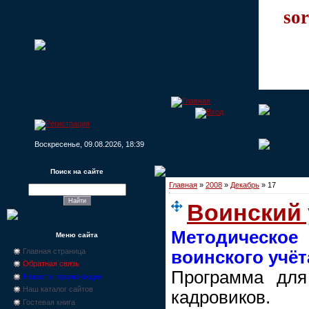
sor
Воскресенье, 09.08.2026, 18:39
Поиск на сайте
Главная
»
2008
»
Декабрь
»
17
Воинский 
Методическо
Меню сайта
Главная страница
воинского учёт
Обратная связь
Программа для 
Новости, промо-акции
Наш каталог сайтов
кадровиков.
Гостевая книга