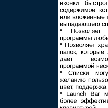
иконки быстро
содержимое кот
или вложенные п
выпадающего сп
* Позволяет 
программы любы
* Позволяет хр
папок, которые 
даёт возмож
программой нес
* Списки мог
желанию пользо
цвет, поддержка
* Launch Bar 
более эффекти
клавиатурой.