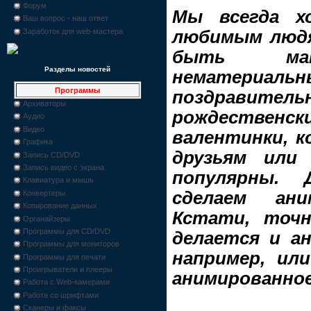
Форум
Мы всегда х
Ваш вопрос - наш ответ
Заработок для web-мастера
любимым людя
быть мат
Разделы новостей
нематер
Программы
поздравит
Архиваторы
рождествен
Аудио
Видео
валентинки, 
Графика
друзьям или 
Запись CD/DVD
Запись видео с экрана
популярны. 
Клавиатура и мышь
сделаем ани
Конвертеры
Копирование данных
Кстати, точ
Органайзеры
Программы для CD/DVD
делается и ан
Программы для мониторов
например, ил
Программы для печати
Проигрыватели и плееры
анимированное
Работа с Web-камерами
Работа со шрифтами
Сканеры и факсы