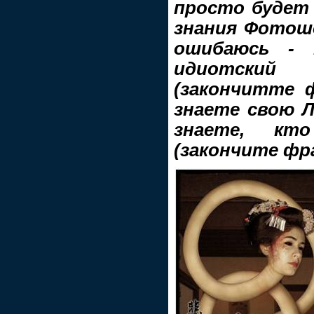
просто будет 
знания Фотошо
ошибаюсь -
идиотский
(закончитте 
знаете свою Л
знаете, кт
(закончите фра