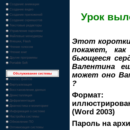
Создание анимации
Создание видео
Урок выл
Создание приложений
Создание скриншотов
Текстовые редакторы
Управление паролями
Файловые менеджеры
Этот короткий
Флешки, Flash
Чтение голосом
покажет, ка
Чтение книг
бьющееся серд
Другие программы
Portable Soft
Валентина ещ
может оно Ва
Обслуживание системы
Анализ файлов
?
Виртуализация
Восстановление данных
Формат
Деинсталляция
Дефрагментация
иллюстриров
Диагностика и мониторинг
(Word 2003)
Информация о системе
Настройка системы
Пароль на арх
Обновление ПО
Оптимизация системы