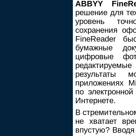
ABBYY FineR
решение для те
уровень точн
сохранения оф
FineReader бы
бумажные до
цифровые фот
редактируемы
результаты м
приложениях Mic
по электронной
Интернете.
В стремительно
не хватает вре
впустую? Вводя