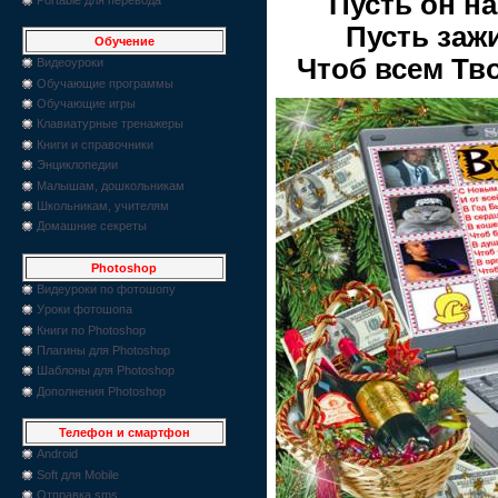
Пусть он на
Пусть зажи
Обучение
Чтоб всем Тв
Видеоуроки
Обучающие программы
Обучающие игры
Клавиатурные тренажеры
Книги и справочники
Энциклопедии
Малышам, дошкольникам
Школьникам, учителям
Домашние секреты
Photoshop
Видеуроки по фотошопу
Уроки фотошопа
Книги по Photoshop
Плагины для Photoshop
Шаблоны для Photoshop
Дополнения Photoshop
Телефон и смартфон
Android
Soft для Mobile
Отправка sms