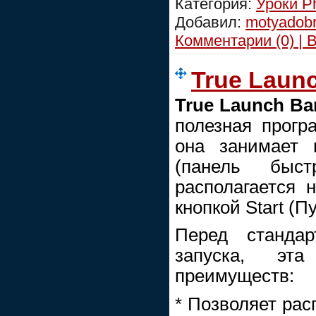
Категория:
Уроки P
Добавил:
motyadob
Комментарии (0) | 
True Launc
True Launch Ba
полезная прогр
она занимает 
(панель быст
располагается 
кнопкой Start (Пу
Перед стандар
запуска, эт
преимуществ:
* Позволяет рас