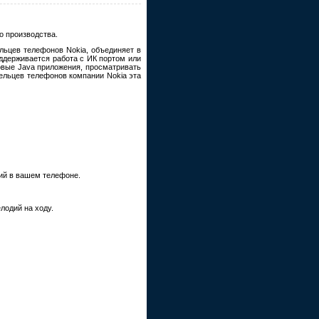
 производства.
льцев телефонов Nokia, объединяет в
ддерживается работа с ИК портом или
ровые Java приложения, просматривать
ельцев телефонов компании Nokia эта
ий в вашем телефоне.
лодий на ходу.