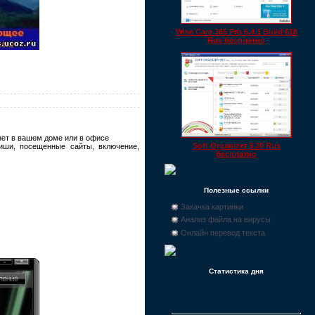
Wise Care 365 Pro 6.4.1 Build 618
Rus бесплатно
нет в вашем доме или в офисе
Soft Organizer 9.20 Rus
иши, посещенные сайты, включение,
бесплатно
Полезные ссылки
Закачка картинки
Анализ файла на вирусы
Онлайн перевод текста
Статистика дня