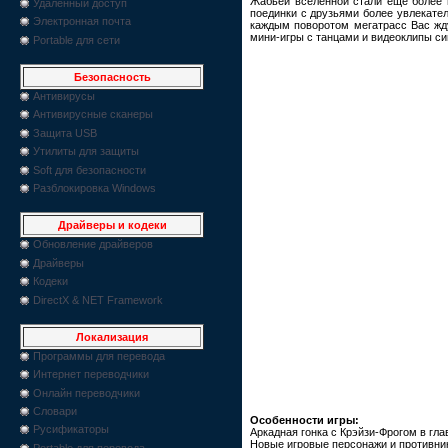
Жабьей вселенной стали еще более 
Удаленный доступ
поединки с друзьями более увлекател
Электронная почта
каждым поворотом мегатрасс Вас жду
мини-игры с танцами и видеоклипы си
Portable для сети
Безопасность
Антивирусы
Антивирусные сканеры
Защита USB
Утилиты для защиты
Soft для безопасности
Разблокировка Windows
Драйверы и кодеки
Обновление драйверов
Драйверы
Кодеки
DirectX & NET Framework
Локализация
Программы для перевода
Интернет переводчики
Онлайн переводчики
Словари
Особенности игры:
Русификаторы
Аркадная гонка с Крэйзи-Фрогом в гла
Новые игровые персонажи и противни
Portable для перевода