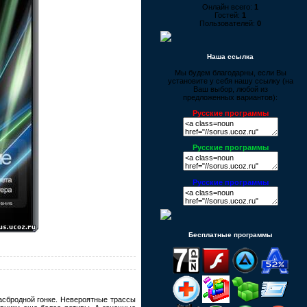
Онлайн всего:
1
Гостей:
1
Пользователей:
0
Наша ссылка
Мы будем благодарны, если Вы
установите у себя нашу ссылку (на
Ваш выбор, любой из
предложенных вариантов):
Русские программы
Русские программы
Русские программы
Бесплатные программы
асбродной гонке. Невероятные трассы