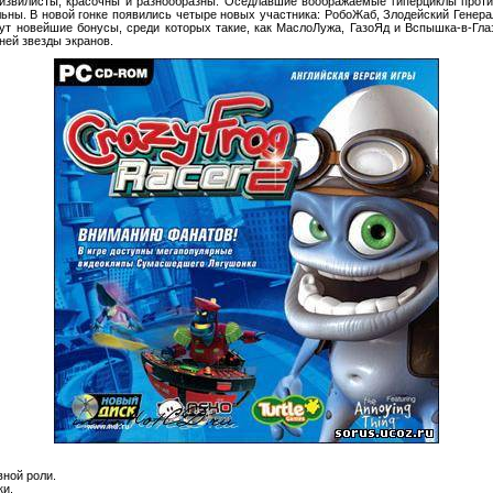
извилисты, красочны и разнообразны. Оседлавшие воображаемые гиперциклы проти
ьны. В новой гонке появились четыре новых участника: РобоЖаб, Злодейский Генера
т новейшие бонусы, среди которых такие, как МаслоЛужа, ГазоЯд и Вспышка-в-Глаз
ней звезды экранов.
вной роли.
ки.