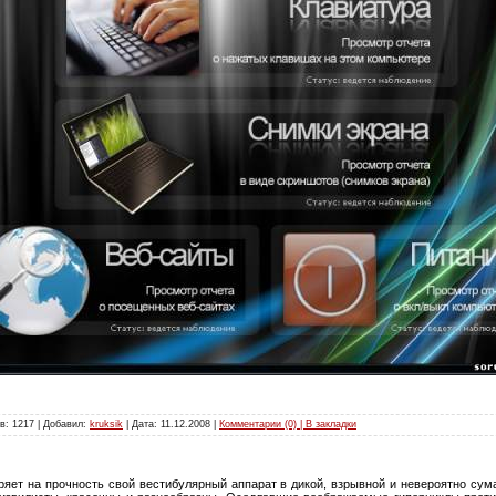
в: 1217 | Добавил:
kruksik
| Дата:
11.12.2008
|
Комментарии (0) | В закладки
яет на прочность свой вестибулярный аппарат в дикой, взрывной и невероятно сум