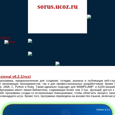
sorus.ucoz.ru
sional v6.2.1(rus)
рограмма, предназначенная для создания, отладки, анализа и публикации веб-ст
ля начинающих программистов, так и для профессиональных разработчиков. Кроме
pt, JAVA, C, Python и Ruby. Также идеально подходит для WAMP/LAMP- и AJAX-разраб
 Программа имеет емкие библиотеки, содержащие более чем 3 тыс. функций, доступ к
ейс программы создан со встроенными помощниками, чтобы облегчить процесс напи
осемнадцати штук. Кроме того, программа переведена на множество языков, включая р