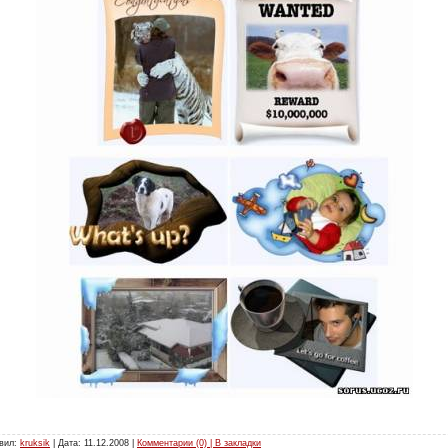
авил:
kruksik
| Дата:
11.12.2008
|
Комментарии (0) | В закладки