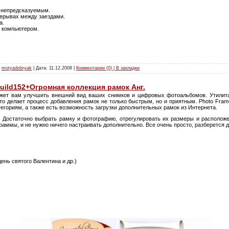
 непредсказуемым.
рерывах между заездами.
а.
м компьютером.
:
motyadobryak
| Дата:
11.12.2008
|
Комментарии (0) | В закладки
Build152+Огромная коллекция рамок Анг.
ет вам улучшить внешний вид ваших снимков и цифровых фотоальбомов. Утилита
о делает процесс добавления рамок не только быстрым, но и приятным. Photo Fra
егориям, а также есть возможность загрузки дополнительных рамок из Интернета.
!! Достаточно выбрать рамку и фотографию, отрегулировать их размеры и располож
раммы, и не нужно ничего настраивать дополнительно. Все очень просто, разберется 
день святого Валентина и др.)