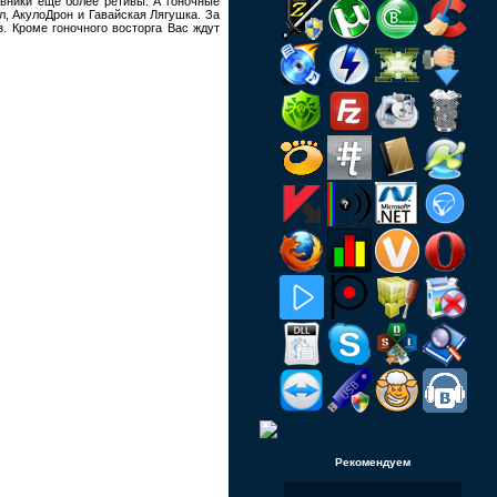
вники еще более ретивы. А гоночные
л, АкулоДрон и Гавайская Лягушка. За
. Кроме гоночного восторга Вас ждут
Рекомендуем