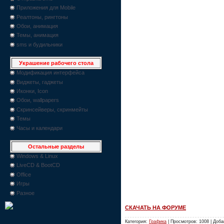
Приложения для Mobile
Реалтоны, рингтоны
Обои, анимация
Темы, анимация
sms и будильники
Украшение рабочего стола
Модификация интерфейса
Виджеты, гаджеты
Иконки, Icon
Обои, wallpapers
Скринсейверы, скринмейты
Темы
Часы и календари
Остальные разделы
Windows & Linux
LiveCD & BootCD
Office
Игры
Разное
СКАЧАТЬ НА ФОРУМЕ
Категория:
Графика
| Просмотров: 1008 | Доб