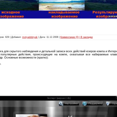
ров: 829 | Добавил:
motyadobryak
| Дата:
11.12.2008
|
Комментарии (0) | В закладки
га для скрытого наблюдения и детальной записи всех действий юзеров компа и Интер
 популярные действия, происходящие на компе, охватывая все набираемые клав
др. Основные возможности (кратко):
.