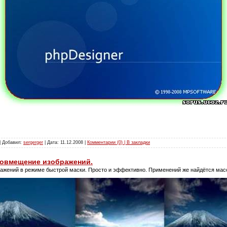
| Добавил:
sergerger
| Дата:
11.12.2008
|
Комментарии (0) | В закладки
овмещение изображений.
ажений в режиме быстрой маски. Просто и эффективно. Применений же найдётся мас