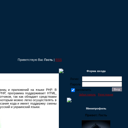
Приветствую Вас
Гость
|
RSS
Форма входа
Логин:
Пароль:
раниц и приложений на языке PHP. В
запомнить
 PHP, программа поддерживает HTML,
Забыл пароль
|
Регистрация
отчиков, так как обладает средствами
 которым можно легко осуществлять в
сания кода и имеет поддержку смены
усский и украинский языки.
Минипрофиль
Привет: Гость