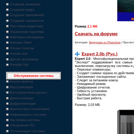
Создание анимации
Создание видео
Создание приложений
Создание скриншотов
Текстовые редакторы
Размер
2.1 Мб
Управление паролями
Скачать на форуме
Файловые менеджеры
Флешки, Flash
Категория:
Видеуроки по Photoshop
| Просмот
Чтение голосом
Expert 2.0b (Рус.)
Чтение книг
Expert 2.0
- Многофункциональная про
Другие программы
"Эксперт" поддерживает все самые
Portable Soft
выключение, перезагрузку системы и 
- Перехват клавиатуры.
- Создает снимки экрана по действиям
Обслуживание системы
- Запоминает посещенные сайты.
- Следит за питанием компа.
Анализ файлов
- Невидимый режим.
Виртуализация
- Шифрование отчетов.
- Гибкость установки.
Восстановление данных
- Удобный просмотр.
Деинсталляция
- Быстрая работа.
Дефрагментация
Размер: 2,03 МБ
Диагностика и мониторинг
Информация о системе
Настройка системы
Обновление ПО
Оптимизация системы