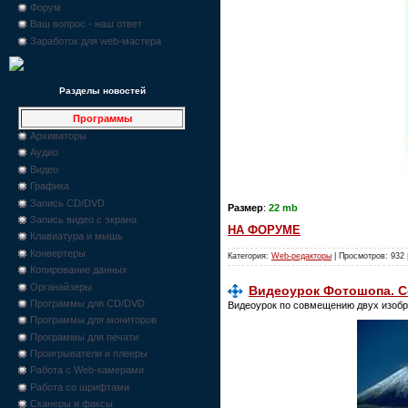
Форум
Ваш вопрос - наш ответ
Заработок для web-мастера
Разделы новостей
Программы
Архиваторы
Аудио
Видео
Графика
Запись CD/DVD
Размер
:
22 mb
Запись видео с экрана
НА ФОРУМЕ
Клавиатура и мышь
Конвертеры
Категория:
Web-редакторы
| Просмотров: 932 
Копирование данных
Органайзеры
Видеоурок Фотошопа. С
Программы для CD/DVD
Видеоурок по совмещению двух изобр
Программы для мониторов
Программы для печати
Проигрыватели и плееры
Работа с Web-камерами
Работа со шрифтами
Сканеры и факсы