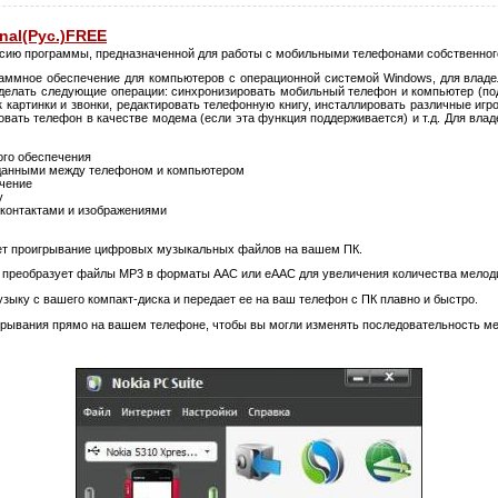
inal(Рус.)FREE
сию программы, предназначенной для работы с мобильными телефонами собственного
раммное обеспечение для компьютеров с операционной системой Windows, для владе
делать следующие операции: синхронизировать мобильный телефон и компьютер (по
ик картинки и звонки, редактировать телефонную книгу, инсталлировать различные иг
вать телефон в качестве модема (если эта функция поддерживается) и т.д. Для влад
ого обеспечения
 данными между телефоном и компьютером
ючение
у
 контактами и изображениями
ет проигрывание цифровых музыкальных файлов на вашем ПК.
 преобразует файлы MP3 в форматы AAC или eAAC для увеличения количества мелод
узыку с вашего компакт-диска и передает ее на ваш телефон с ПК плавно и быстро.
грывания прямо на вашем телефоне, чтобы вы могли изменять последовательность ме