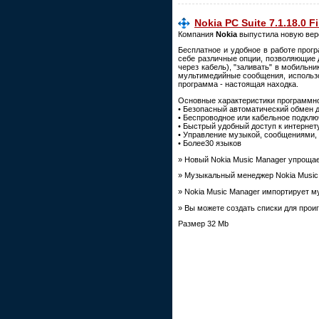
Nokia PC Suite 7.1.18.0 F
Компания
Nokia
выпустила новую вер
Бесплатное и удобное в работе прог
себе различные опции, позволяющие 
через кабель), "заливать" в мобильн
мультимедийные сообщения, использо
программа - настоящая находка.
Основные характеристики программн
• Безопасный автоматический обмен
• Беспроводное или кабельное подкл
• Быстрый удобный доступ к интернет
• Управление музыкой, сообщениями,
• Более30 языков
» Новый Nokia Music Manager упроща
» Музыкальный менеджер Nokia Music
» Nokia Music Manager импортирует м
» Вы можете создать списки для прои
Размер 32 Mb