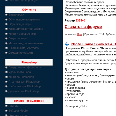
Разнообразие гоночных трасс.
Взрывные бонусы делают исход гонки
Мини-игры позволяют отдохнуть в пе
Обучение
Видеоклипы Сумасшедшего Лягушонк
Многопользовательская игра за одни
Видеоуроки
Обучающие программы
Размер
333 Мб
Обучающие игры
Скачать на форуме
Клавиатурные тренажеры
Книги и справочники
Категория:
Игры
| Просмотров: 1114 | Добавил
Энциклопедии
Малышам, дошкольникам
Photo Frame Show v1.4 
Школьникам, учителям
Программа
Photo Frame Show
помож
приятным и удобным интерфейсом, чт
Домашние секреты
шаблонов, разбитых по различным кат
Работать с программой очень легко!
Photoshop
будет происходит в главном окне прог
Видеуроки по фотошопу
Доступны следующие категории:
Уроки фотошопа
• классика
• эмоции (люблю, скучаю, благодарю)
Книги по Photoshop
• спорт
Плагины для Photoshop
• праздники (день рождения, 8 марта, 
• семья
Шаблоны для Photoshop
• знаки зодиака
• технологии
Дополнения Photoshop
• времена года
• музыка
• и многое другое...
Телефон и смартфон
Android
Размер: 45,7 МБ
Soft для Mobile
Отправка sms