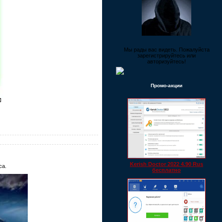
Мы рады вас видеть. Пожалуйста
зарегистрируйтесь или
авторизуйтесь!
Промо-акции
Kerish Doctor 2022 4.90 Rus
са.
бесплатно