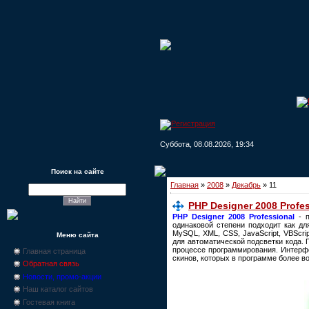
Суббота, 08.08.2026, 19:34
Поиск на сайте
Главная
»
2008
»
Декабрь
»
11
PHP Designer 2008 Profes
PHP Designer 2008 Professional
- п
одинаковой степени подходит как д
MySQL, XML, CSS, JavaScript, VBScri
Меню сайта
для автоматической подсветки кода.
процессе программирования. Интерф
Главная страница
скинов, которых в программе более в
Обратная связь
Новости, промо-акции
Наш каталог сайтов
Гостевая книга