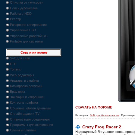
Очистка от «мусора»
Поиск дубликатов
Работа с HDD
Реестр
Резервное копирование
Управление USB
Управление работой ОС
Portable для системы
Сеть и интернет
Soft для сети
FTP
Torrent
Web-редакторы
Аватары и смайлы
Блокировка рекламы
Браузеры
Закладки и избранное
Контроль трафика
СКАЧАТЬ НА ФОРУМЕ
Общение, обмен данными
Онлайн радио и TV
Категория:
Soft для безопасности
| Просмотро
Оптимизация соединения
Программы для скачивания
Crazy Frog Racer 2
Скины и плагины
Надоедливый Лягушонок вновь провер