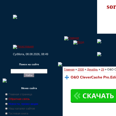
sor
Суббота, 08.08.2026, 08:49
Поиск на сайте
Главная
»
2008
»
Декабрь
»
29
» О&О Cl
О&О CleverCache Pro.Edit
Меню сайта
Главная страница
Обратная связь
Новости, промо-акции
Наш каталог сайтов
Гостевая книга