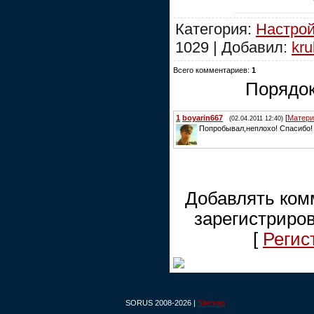
Категория:
Настрой
1029 | Добавил:
kru
Всего комментариев:
1
Порядок
1
boyarin667
[
Матери
(02.04.2011 12:40)
Попробывал,неплохо! Спасибо!
Добавлять ком
зарегистриро
[
Регис
SORUS 2008-2026 |
Sitemap