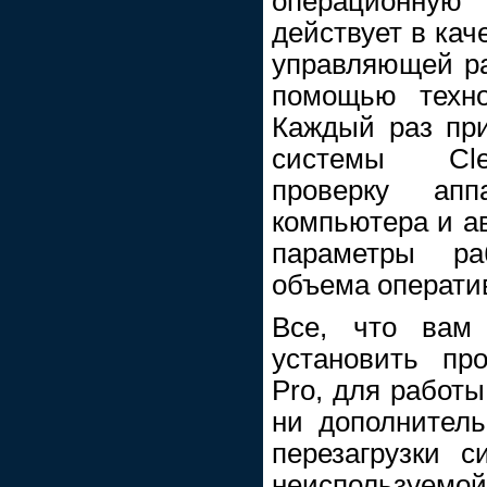
операционну
действует в кач
управляющей р
помощью техно
Каждый раз при
системы Cle
проверку апп
компьютера и а
параметры р
объема операти
Все, что вам
установить пр
Pro, для работы
ни дополнитель
перезагрузки 
неиспользуем