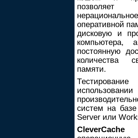
позволяет
нерациональ
оперативной пам
дисковую и пр
компьютера, а
постоянную дос
количества с
памяти.
Тестировани
использова
производитель
систем на баз
Server или Works
CleverCache