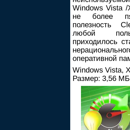
Windows Vista /
не более пя
полезность C
любой польз
приходилось ст
нерациональ
оперативной па
Windows Vista, X
Размер: 3,56 МБ