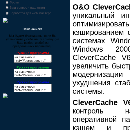
Форум
O&O CleverCach
Ваш вопрос - наш ответ
уникальный ин
Заработок для web-мастера
оптимизировать
Наша ссылка
кэшированием 
Мы будем благодарны, если Вы
системах Wind
установите у себя нашу ссылку (на
Ваш выбор, любой из
предложенных вариантов):
Windows 20
Русские программы
CleverCache V
увеличить быст
Русские программы
модернизации
ухудшения ста
Русские программы
системы.
CleverCache V
контроль н
оперативной п
кэшем и при