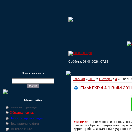
Суббота, 08.08.2026, 07:35
Поиск на сайте
Главная
»
2013
»
Октябрь
»
4
» FlashFXP
FlashFXP 4.4.1 Build 2011
Меню сайта
Главная страница
Обратная связь
Новости, промо-акции
FlashFXP
- популярная и очень удобн
Наш каталог сайтов
сайты и обратно, управлять перес
директорий на локальной и удаленной
Гостевая книга