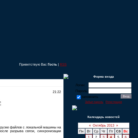
Приветствую Вас
Гость
|
RSS
Форма входа
Логин:
Пароль:
21:22
запомнить
Забыл пароль
|
Регистрация
Календарь новостей
«
Октябрь 2013
»
агрузке файлов с локальной машины на
осле разрыва связи, синхронизации
Пн
Вт
Ср
Чт
Пт
Сб
Вс
1
2
3
4
5
6