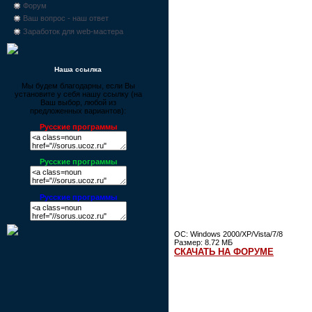
Форум
Ваш вопрос - наш ответ
Заработок для web-мастера
Наша ссылка
Мы будем благодарны, если Вы
установите у себя нашу ссылку (на
Ваш выбор, любой из
предложенных вариантов):
Русские программы
Русские программы
Русские программы
ОС: Windows 2000/XP/Vista/7/8
Размер: 8.72 МБ
СКАЧАТЬ НА ФОРУМЕ