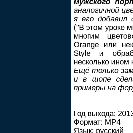
мужского пор
аналогичной цв
я его добавил 
("В этом уроке 
многим цветов
Orange или нек
Style и обра
несколько ином 
Ещё только зам
и в шопе сдел
примеры на фору
Год выхода: 201
Формат: МР4
Язык: русский