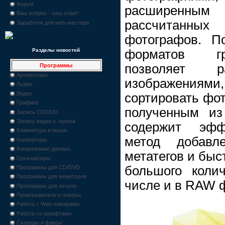
Форум
расширенным
Ваш вопрос - наш ответ
рассчитанных
Заработок для web-мастера
фотографов. П
форматов гр
Разделы новостей
позволяет 
Программы
Архиваторы
изображения
Аудио
Видео
сортировать фо
Графика
полученным из
Запись CD/DVD
Запись видео с экрана
содержит эфф
Клавиатура и мышь
метод добавл
Конвертеры
Копирование данных
метатегов и быс
Органайзеры
большого колич
Программы для CD/DVD
Программы для мониторов
числе и в RAW 
Программы для печати
Проигрыватели и плееры
Работа с Web-камерами
Работа со шрифтами
Сканеры и факсы