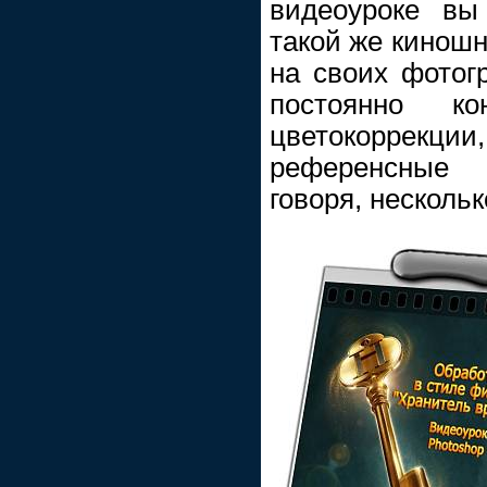
видеоуроке вы 
такой же киношн
на своих фотог
постоянно ко
цветокоррек
референсные 
говоря, несколь