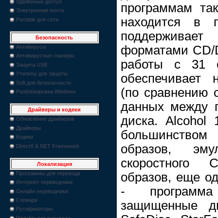
Удаленный доступ
программам так
Электронная почта
находится в п
Portable для сети
поддерживает
Безопасность
форматами CD/D
Антивирусы
Антивирусные сканеры
работы с 31 о
Защита USB
Утилиты для защиты
обеспечивает 
Soft для безопасности
(по сравнению 
Разблокировка Windows
данных между 
Драйверы и кодеки
диска. Alcohol
Обновление драйверов
Драйверы
большинством
Кодеки
образов, эму
DirectX & NET Framework
скоростного 
Локализация
образов, еще о
Программы для перевода
Интернет переводчики
- программа
Онлайн переводчики
Словари
защищенные ди
Русификаторы
Portable для перевода