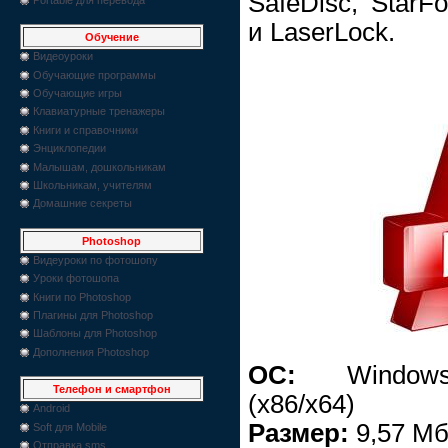
SafeDisc, StarF
и LaserLock.
Обучение
Видеоуроки
Обучающие программы
Обучающие игры
Клавиатурные тренажеры
Книги и справочники
Энциклопедии
Малышам, дошкольникам
Школьникам, учителям
Домашние секреты
Photoshop
Видеуроки по фотошопу
Уроки фотошопа
Книги по Photoshop
Плагины для Photoshop
Шаблоны для Photoshop
Дополнения Photoshop
ОС:
Windows 2
Телефон и смартфон
(x86/x64)
Android
Размер:
9,57 М
Soft для Mobile
Отправка sms