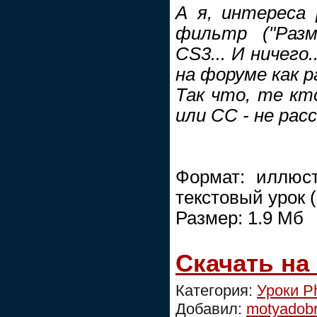
А я, интереса 
фильтр ("Раз
CS3... И ничего
на форуме как р
Так что, те кт
или СС - не рас
Формат: иллюс
текстовый урок 
Размер: 1.9 Мб
Скачать на
Категория:
Уроки P
Добавил:
motyadob