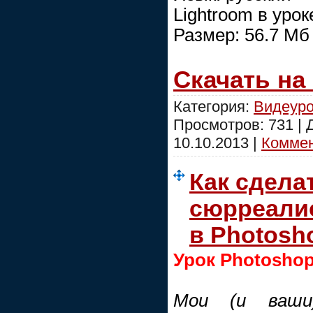
Lightroom в урок
Размер: 56.7 Мб
Скачать на
Категория:
Видеуро
Просмотров: 731 |
10.10.2013
|
Коммен
Как сдела
сюрреали
в Photosh
Урок Photosho
Мои (и ваши)