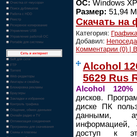
ОС:
Windows XP/
Очистка от «мусора»
Поиск дубликатов
Размер:
51,94 
Работа с HDD
Скачать на
Реестр
Резервное копирование
Управление USB
Категория:
График
Управление работой ОС
Добавил:
Непоседа
Portable для системы
Комментарии (0) | 
Сеть и интернет
Soft для сети
Alcohol 12
FTP
Torrent
5629 Rus R
Web-редакторы
Аватары и смайлы
Alcohol 120%
Блокировка рекламы
Браузеры
дисков. Програ
Закладки и избранное
диске ПК польз
Контроль трафика
Общение, обмен данными
данными, 
Онлайн радио и TV
Оптимизация соединения
информацией, 
Программы для скачивания
доступ к э
Скины и плагины