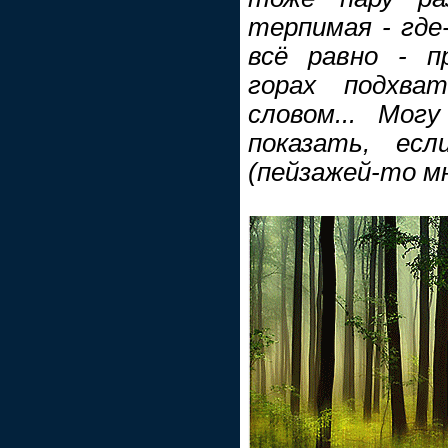
терпимая - где
всё равно - п
горах подхва
словом... Мог
показать, есл
(пейзажей-то мн