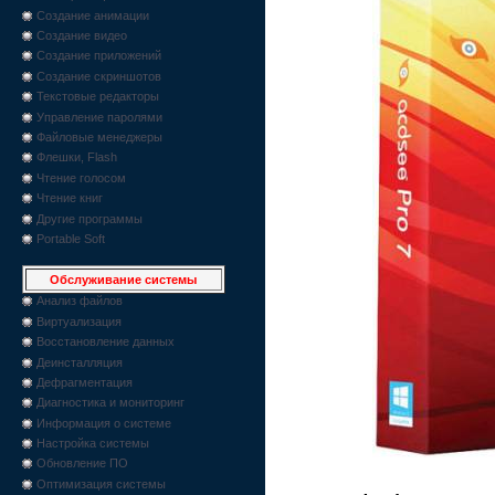
Создание анимации
Создание видео
Создание приложений
Создание скриншотов
Текстовые редакторы
Управление паролями
Файловые менеджеры
Флешки, Flash
Чтение голосом
Чтение книг
Другие программы
Portable Soft
Обслуживание системы
Анализ файлов
Виртуализация
Восстановление данных
Деинсталляция
Дефрагментация
Диагностика и мониторинг
Информация о системе
Настройка системы
Обновление ПО
Оптимизация системы