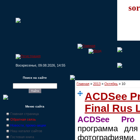
sor
Воскресенье, 09.08.2026, 14:55
Поиск на сайте
Главная
»
2013
»
Октябрь
»
10
ACDSee Pro
Final Rus L
Меню сайта
Главная страница
ACDSee Pro
Обратная связь
Новости, промо-акции
программа дл
Наш каталог сайтов
фотографиями
Гостевая книга