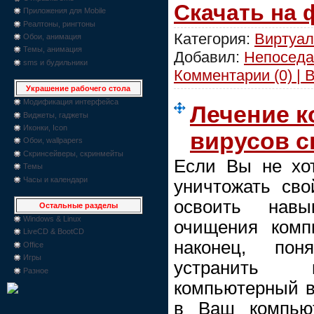
Скачать на
Приложения для Mobile
Реалтоны, рингтоны
Категория:
Виртуал
Обои, анимация
Темы, анимация
Добавил:
Непоседа
sms и будильники
Комментарии (0) | 
Украшение рабочего стола
Модификация интерфейса
Лечение к
Виджеты, гаджеты
Иконки, Icon
вирусов 
Обои, wallpapers
Скринсейверы, скринмейты
Если Вы не хот
Темы
Часы и календари
уничтожать сво
освоить навы
Остальные разделы
Windows & Linux
очищения комп
LiveCD & BootCD
наконец, пон
Office
Игры
устранить 
Разное
компьютерный в
в Ваш компью