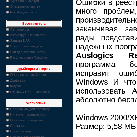
Ошибки в реест
Удаленный доступ
Электронная почта
много проблем
Portable для сети
производите
Безопасность
заканчивая за
Антивирусы
Антивирусные сканеры
рады представ
Защита USB
надежных програ
Утилиты для защиты
Soft для безопасности
Auslogics Re
Разблокировка Windows
программа б
Драйверы и кодеки
исправит оши
Обновление драйверов
Windows. И, чт
Драйверы
Кодеки
использовать Au
DirectX & NET Framework
абсолютно бесп
Локализация
Программы для перевода
Интернет переводчики
Windows 2000/XP
Онлайн переводчики
Размер: 5,58 МБ
Словари
Русификаторы
Portable для перевода