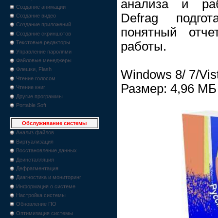
анализа и раб
Создание анимации
Defrag подго
Создание видео
Создание приложений
понятный отче
Создание скриншотов
работы.
Текстовые редакторы
Управление паролями
Файловые менеджеры
Флешки, Flash
Windows 8/ 7/Vis
Чтение голосом
Размер: 4,96 МБ
Чтение книг
Другие программы
Portable Soft
Обслуживание системы
Анализ файлов
Виртуализация
Восстановление данных
Деинсталляция
Дефрагментация
Диагностика и мониторинг
Информация о системе
Настройка системы
Обновление ПО
Оптимизация системы