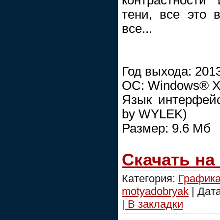
тени, все это 
все...
Год выхода: 201
ОС: Windows® XP
Язык интерфейс
by WYLEK)
Размер: 9.6 Mб
Скачать на
Категория:
График
motyadobryak
| Дат
| В закладки