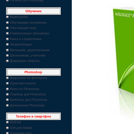
Обучение
Видеоуроки
Обучающие программы
Обучающие игры
Клавиатурные тренажеры
Книги и справочники
Энциклопедии
Малышам, дошкольникам
Школьникам, учителям
Домашние секреты
Photoshop
Видеуроки по фотошопу
Уроки фотошопа
Книги по Photoshop
Плагины для Photoshop
Шаблоны для Photoshop
Дополнения Photoshop
Телефон и смартфон
Android
Soft для Mobile
Отправка sms