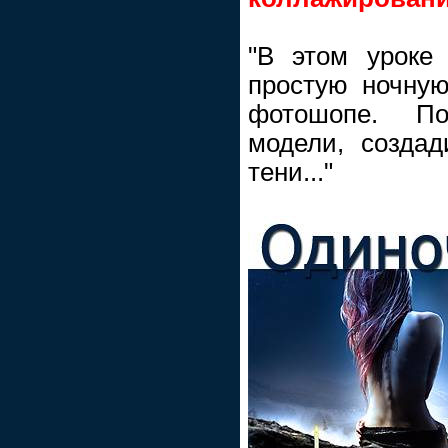
"В этом уроке 
простую ночну
фотошопе. П
модели, созда
тени..."