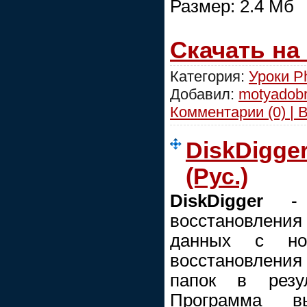
Размер: 2.4 Мб
Скачать на
Категория:
Уроки P
Добавил:
motyadob
Комментарии (0) | 
DiskDigger
(Рус.)
DiskDigger
- э
восстановлен
данных с но
восстановлени
папок в резул
Программа вы