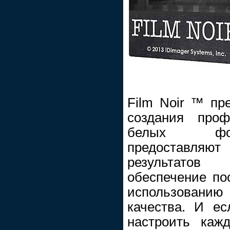
Film Noir ™ пр
создания проф
белых фот
предоставляют
результатов
обеспечение пос
использован
качества. И е
настроить каж