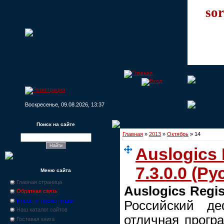
sor
Воскресенье, 09.08.2026, 13:37
Поиск на сайте
Главная
»
2013
»
Октябрь
»
14
Auslogics 
7.3.0.0 (Ру
Меню сайта
Главная страница
Auslogics Regis
Обратная связь
Новости, промо-акции
Российский де
Наш каталог сайтов
отличная прогр
Гостевая книга