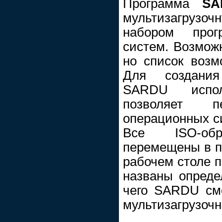
Программа
SA
мультизагрузо
набором про
систем. Возмож
но список возм
Для создания
SARDU испол
позволяет п
операционных си
Все ISO-об
перемещены в па
рабочем столе п
названы опред
чего SARDU смо
мультизагрузочн