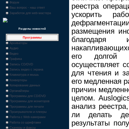
Форум
реестра операц
Ваш вопрос - наш ответ
ускорить ра
Заработок для web-мастера
дефрагментаци
размещения ин
Разделы новостей
благодаря и
Программы
Архиваторы
накапливающих
Аудио
Видео
его долгой э
Графика
осуществляет с
Запись CD/DVD
Запись видео с экрана
для чтения и з
Клавиатура и мышь
его медленная р
Конвертеры
Копирование данных
причин медленн
Органайзеры
целом. Auslogic
Программы для CD/DVD
Программы для мониторов
анализ реестра,
Программы для печати
Проигрыватели и плееры
ли делать де
Работа с Web-камерами
результаты пол
Работа со шрифтами
Сканеры и факсы