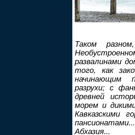
Таком разном
Необустроенном
развалинами до
того, как зако
начинающим 
разрухи; с фа
древней истор
морем и диким
Кавказскими г
пансионатами..
Абхазия...