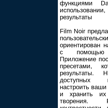
функциями D
использова
результаты
Film Noir предл
пользовательс
ориентирован н
с помощью 
Приложение пос
пресетами, к
результаты.
доступных п
настроить ваши
и хранить их
творения. Р
контрастности 