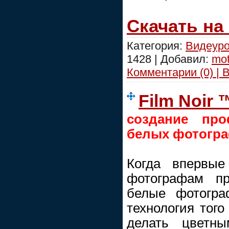
Скачать на
Категория:
Видеуро
1428 | Добавил:
mot
Комментарии (0) | 
Film Noir 
создание про
белых фотогр
Когда впервые
фотографам пр
белые фотогра
технология того
делать цветны