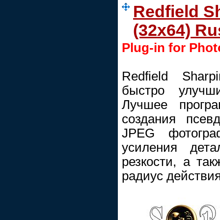
Redfield S
(32x64) Ru
Plug-in for Pho
Redfield Shar
быстро улучш
Лучшее програ
создания псев
JPEG фотогра
усиления дета
резкости, а так
радиус действи