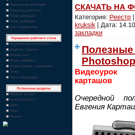
СКАЧАТЬ НА 
Приложения для Mobile
Реалтоны, рингтоны
Категория:
Реестр
|
Обои, анимация
Темы, анимация
kruksik
| Дата:
14.1
sms и будильники
закладки
Украшение рабочего стола
Модификация интерфейса
Полезные
Виджеты, гаджеты
Иконки, Icon
Photosho
Обои, wallpapers
Скринсейверы, скринмейты
Видеоурок 
Темы
Часы и календари
карташов
Остальные разделы
Windows & Linux
Очередной по
LiveCD & BootCD
Евгения Карташо
Office
Игры
Разное