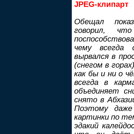
JPEG-клипарт
Обещал пока
говорил, чт
поспособствов
чему всегда с
вырвался в про
(снегом в горах
как бы и ни о 
всегда в карма
объединяет сн
снято в Абхазии
Поэтому даже
картинки по те
эдакий калейдос