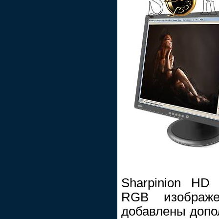
Sharpinion HD
RGB изображ
добавлены допо