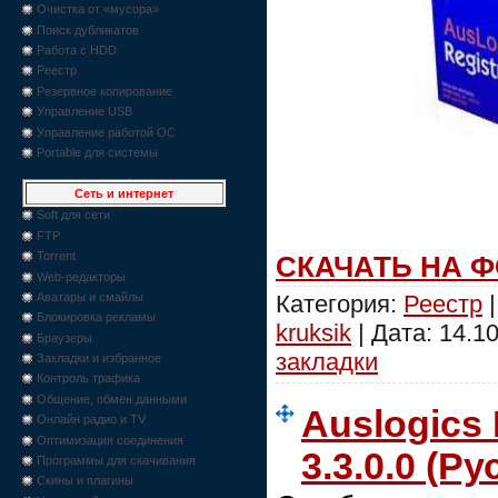
Очистка от «мусора»
Поиск дубликатов
Работа с HDD
Реестр
Резервное копирование
Управление USB
Управление работой ОС
Portable для системы
Сеть и интернет
Soft для сети
FTP
Torrent
СКАЧАТЬ НА 
Web-редакторы
Категория:
Реестр
|
Аватары и смайлы
Блокировка рекламы
kruksik
| Дата:
14.1
Браузеры
закладки
Закладки и избранное
Контроль трафика
Общение, обмен данными
Auslogics 
Онлайн радио и TV
Оптимизация соединения
3.3.0.0 (Ру
Программы для скачивания
Скины и плагины