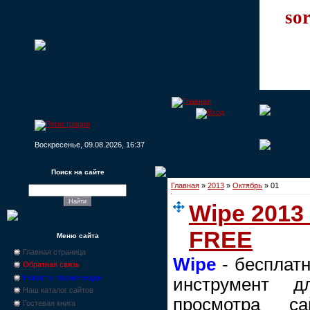
sor
Воскресенье, 09.08.2026, 16:37
Поиск на сайте
Главная
»
2013
»
Октябрь
»
01
Wipe 2013
FREE
Меню сайта
Главная страница
Wipe
- бесплат
Обратная связь
Новости, промо-акции
инструмент д
Наш каталог сайтов
просмотра са
Гостевая книга