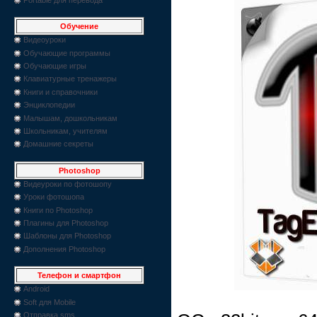
Обучение
Видеоуроки
Обучающие программы
Обучающие игры
Клавиатурные тренажеры
Книги и справочники
Энциклопедии
Малышам, дошкольникам
Школьникам, учителям
Домашние секреты
Photoshop
Видеуроки по фотошопу
Уроки фотошопа
Книги по Photoshop
Плагины для Photoshop
Шаблоны для Photoshop
Дополнения Photoshop
Телефон и смартфон
Android
Soft для Mobile
Отправка sms