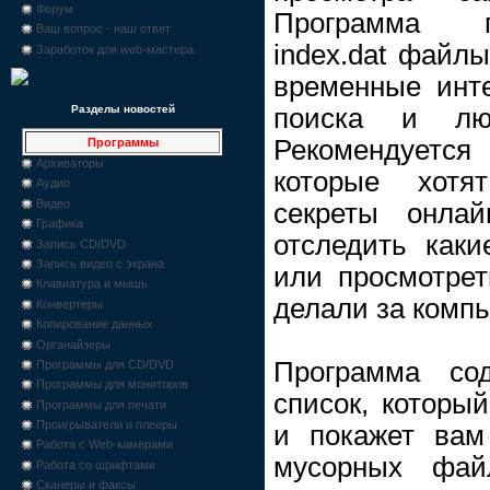
Форум
Программа п
Ваш вопрос - наш ответ
index.dat файлы
Заработок для web-мастера
временные инт
поиска и лю
Разделы новостей
Рекомендуетс
Программы
Архиваторы
которые хотя
Аудио
Видео
секреты онла
Графика
отследить как
Запись CD/DVD
Запись видео с экрана
или просмотрет
Клавиатура и мышь
делали за комп
Конвертеры
Копирование данных
Органайзеры
Программа со
Программы для CD/DVD
Программы для мониторов
список, которы
Программы для печати
Проигрыватели и плееры
и покажет вам
Работа с Web-камерами
мусорных фай
Работа со шрифтами
Сканеры и факсы