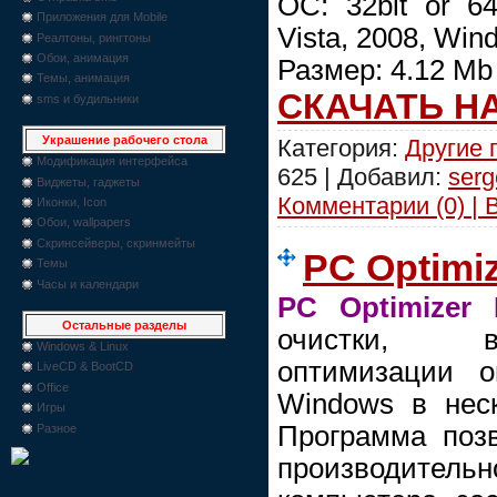
OC: 32bit or 6
Приложения для Mobile
Vista, 2008, Win
Реалтоны, рингтоны
Обои, анимация
Размер: 4.12 Mb
Темы, анимация
СКАЧАТЬ Н
sms и будильники
Украшение рабочего стола
Категория:
Другие
Модификация интерфейса
625 | Добавил:
serg
Виджеты, гаджеты
Комментарии (0) | 
Иконки, Icon
Обои, wallpapers
Скринсейверы, скринмейты
PC Optimiz
Темы
Часы и календари
PC Optimizer 
Остальные разделы
очистки, в
Windows & Linux
оптимизации о
LiveCD & BootCD
Office
Windows в нес
Игры
Программа позв
Разное
производит