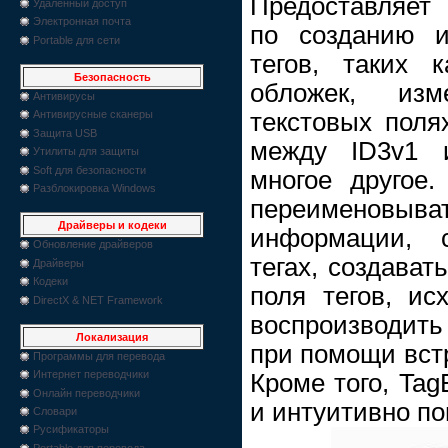
Предоставляет
Удаленный доступ
Электронная почта
по созданию и
Portable для сети
тегов, таких 
Безопасность
обложек, из
Антивирусы
текстовых поля
Антивирусные сканеры
Защита USB
между ID3v1 
Утилиты для защиты
Soft для безопасности
многое другое.
Разблокировка Windows
переименовыв
Драйверы и кодеки
информации, 
Обновление драйверов
тегах, создават
Драйверы
Кодеки
поля тегов, ис
DirectX & NET Framework
воспроизводит
Локализация
при помощи вст
Программы для перевода
Интернет переводчики
Кроме того, Tag
Онлайн переводчики
и интуитивно п
Словари
Русификаторы
Portable для перевода