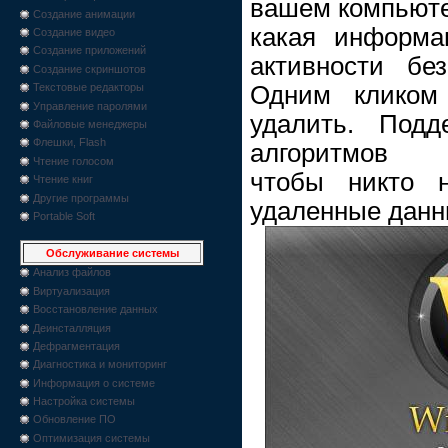
вашем компьюте
Создание анимации
какая информа
Создание видео
Создание приложений
активности бе
Создание скриншотов
Одним кликом
Текстовые редакторы
Управление паролями
удалить. Подд
Файловые менеджеры
Флешки, Flash
алгоритмов а
Чтение голосом
чтобы никто н
Чтение книг
Другие программы
удаленные данн
Portable Soft
Обслуживание системы
Анализ файлов
Виртуализация
Восстановление данных
Деинсталляция
Дефрагментация
Диагностика и мониторинг
Информация о системе
Настройка системы
Обновление ПО
Оптимизация системы