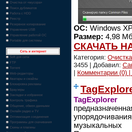
Очистка от «мусора»
Поиск дубликатов
Работа с HDD
Реестр
Резервное копирование
ОС:
Windows XP/
Управление USB
Размер:
4,98 М
Управление работой ОС
Portable для системы
СКАЧАТЬ Н
Сеть и интернет
Категория:
Очистка
Soft для сети
FTP
3455 | Добавил:
Са
Torrent
|
Комментарии (0) |
Web-редакторы
Аватары и смайлы
Блокировка рекламы
TagExplore
Браузеры
Закладки и избранное
TagExplorer
-
Контроль трафика
предназначенн
Общение, обмен данными
Онлайн радио и TV
упорядочива
Оптимизация соединения
Программы для скачивания
музыкальн
Скины и плагины