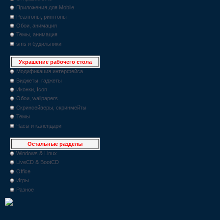
Приложения для Mobile
Реалтоны, рингтоны
Обои, анимация
Темы, анимация
sms и будильники
Украшение рабочего стола
Модификация интерфейса
Виджеты, гаджеты
Иконки, Icon
Обои, wallpapers
Скринсейверы, скринмейты
Темы
Часы и календари
Остальные разделы
Windows & Linux
LiveCD & BootCD
Office
Игры
Разное