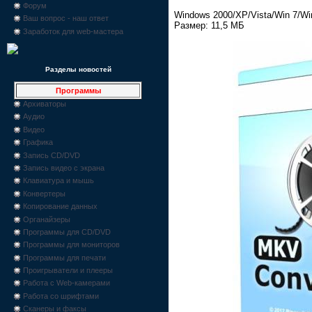
Форум
Windows 2000/XP/Vista/Win 7/Wi
Ваш вопрос - наш ответ
Размер: 11,5 МБ
Заработок для web-мастера
Разделы новостей
Программы
Архиваторы
Аудио
Видео
Графика
Запись CD/DVD
Запись видео с экрана
Клавиатура и мышь
Конвертеры
Копирование данных
Органайзеры
Программы для CD/DVD
Программы для мониторов
Программы для печати
Проигрыватели и плееры
Работа с Web-камерами
Работа со шрифтами
Сканеры и факсы