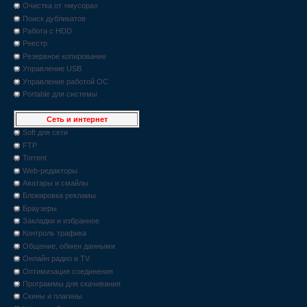
Очистка от «мусора»
Поиск дубликатов
Работа с HDD
Реестр
Резервное копирование
Управление USB
Управление работой ОС
Portable для системы
Сеть и интернет
Soft для сети
FTP
Torrent
Web-редакторы
Аватары и смайлы
Блокировка рекламы
Браузеры
Закладки и избранное
Контроль трафика
Общение, обмен данными
Онлайн радио и TV
Оптимизация соединения
Программы для скачивания
Скины и плагины