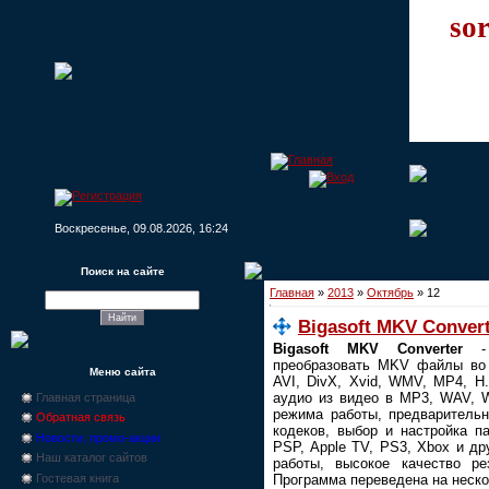
sor
Воскресенье, 09.08.2026, 16:24
Поиск на сайте
Главная
»
2013
»
Октябрь
»
12
Bigasoft MKV Converte
Bigasoft MKV Converter
- 
преобразовать MKV файлы во 
Меню сайта
AVI, DivX, Xvid, WMV, MP4, H
аудио из видео в MP3, WAV, 
Главная страница
режима работы, предварительн
Обратная связь
кодеков, выбор и настройка п
Новости, промо-акции
PSP, Apple TV, PS3, Xbox и др
Наш каталог сайтов
работы, высокое качество ре
Гостевая книга
Программа переведена на неско