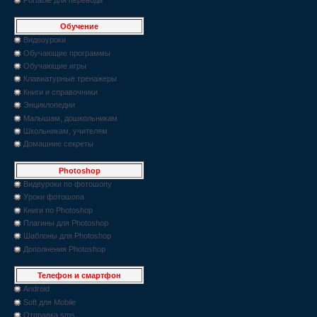
Обучение
Видеоуроки
Обучающие программы
Обучающие игры
Клавиатурные тренажеры
Книги и справочники
Энциклопедии
Малышам, дошкольникам
Школьникам, учителям
Домашние секреты
Photoshop
Видеуроки по фотошопу
Уроки фотошопа
Книги по Photoshop
Плагины для Photoshop
Шаблоны для Photoshop
Дополнения Photoshop
Телефон и смартфон
Android
Soft для Mobile
Отправка sms