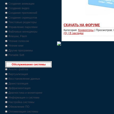
Создание анимации
Создание видео
Создание приложений
Создание скриншотов
Текстовые редакторы
СКАЧАТЬ НА ФОРУМЕ
Управление паролями
Категория:
Конвертеры
| Просмотров: 
Файловые менеджеры
(0) | В закладки
Флешки, Flash
Чтение голосом
Чтение книг
Другие программы
Portable Soft
Обслуживание системы
Анализ файлов
Виртуализация
Восстановление данных
Деинсталляция
Дефрагментация
Диагностика и мониторинг
Информация о системе
Настройка системы
Обновление ПО
Оптимизация системы