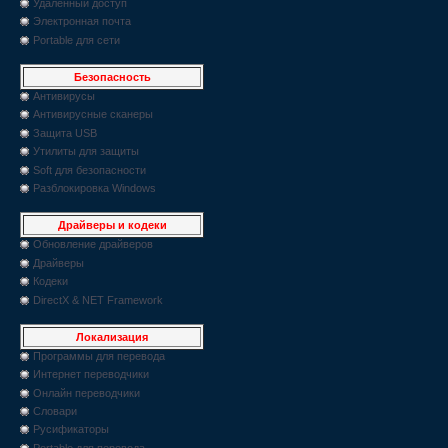
Удаленный доступ
Электронная почта
Portable для сети
Безопасность
Антивирусы
Антивирусные сканеры
Защита USB
Утилиты для защиты
Soft для безопасности
Разблокировка Windows
Драйверы и кодеки
Обновление драйверов
Драйверы
Кодеки
DirectX & NET Framework
Локализация
Программы для перевода
Интернет переводчики
Онлайн переводчики
Словари
Русификаторы
Portable для перевода