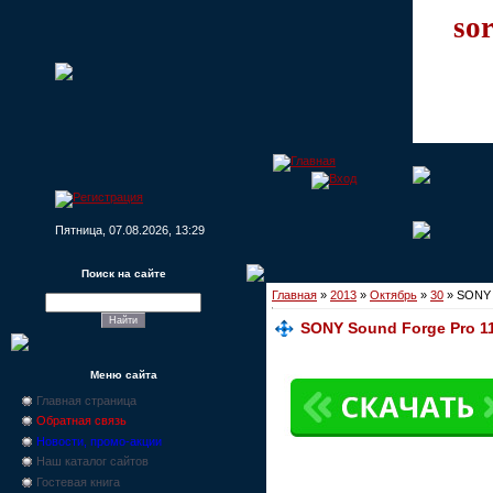
sor
Пятница, 07.08.2026, 13:29
Поиск на сайте
Главная
»
2013
»
Октябрь
»
30
» SONY S
SONY Sound Forge Pro 11.
Меню сайта
Главная страница
Обратная связь
Новости, промо-акции
Наш каталог сайтов
Гостевая книга