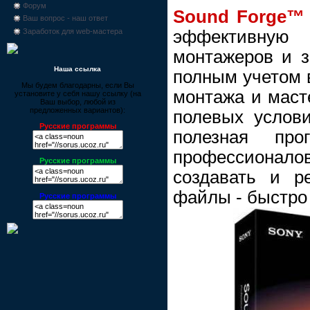
Форум
Sound Forge™ 
Ваш вопрос - наш ответ
эффективную
Заработок для web-мастера
монтажеров и з
Наша ссылка
полным учетом в
Мы будем благодарны, если Вы
монтажа и масте
установите у себя нашу ссылку (на
Ваш выбор, любой из
предложенных вариантов):
полевых услови
Русские программы
полезная пр
профессионало
Русские программы
создавать и ре
файлы - быстро 
Русские программы