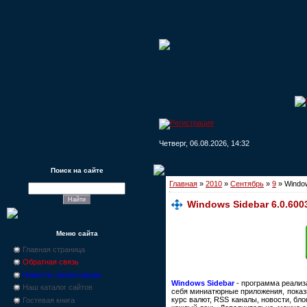
Четверг, 06.08.2026, 14:32
Поиск на сайте
Главная
»
2010
»
Сентябрь
»
9
» Windo
Windows Sidebar 6.0.60
Меню сайта
Главная страница
Обратная связь
Новости, промо-акции
Windows Sidebar
- программа реализа
Наш каталог сайтов
себя миниатюрные приложения, показ
курс валют, RSS каналы, новости, бл
Гостевая книга