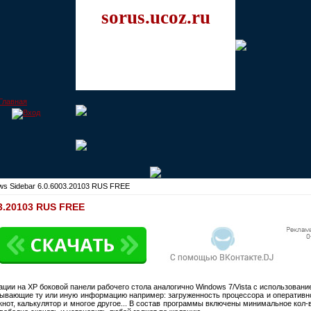
sorus.ucoz.ru
ws Sidebar 6.0.6003.20103 RUS FREE
03.20103 RUS FREE
ции на ХР боковой панели рабочего стола аналогично Windows 7/Vista с использовани
ывающие ту или иную информацию например: загруженность процессора и оперативн
окнот, калькулятор и многое другое... В состав программы включены минимальное кол