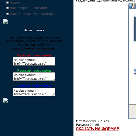
каждый день. Дополнительно, можно с
Форум
Ваш вопрос - наш ответ
Заработок для web-мастера
Наша ссылка
Мы будем благодарны, если Вы
установите у себя нашу ссылку (на
Ваш выбор, любой из
предложенных вариантов):
Русские программы
Русские программы
Русские программы
ОС:
Windows XP SP3
Размер:
22 Мб
СКАЧАТЬ НА ФОРУМЕ