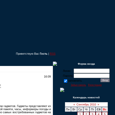
Приветствую Вас
Гость
|
RSS
Форма входа
Логин:
Пароль:
16:09
запомнить
Забыл пароль
|
Регистрация
Календарь новостей
«
Сентябрь 2010
»
ем гаджетов. Гаджеты представляют из
ой памяти, часы, информеры погоды и
Пн
Вт
Ср
Чт
Пт
Сб
Вс
-во самых востребованных гаджетов на
1
2
3
4
5