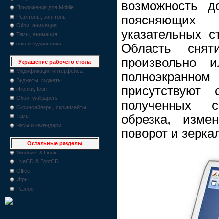
возможность д
Приложения для Mobile
поясняющих 
Реалтоны, рингтоны
Обои, анимация
указательных с
Темы, анимация
sms и будильники
Область снят
произвольно 
Украшение рабочего стола
Модификация интерфейса
полноэкранно
Виджеты, гаджеты
присутствуют 
Иконки, Icon
Обои, wallpapers
полученных с
Скринсейверы, скринмейты
обрезка, изме
Темы
Часы и календари
поворот и зерка
Остальные разделы
Windows & Linux
LiveCD & BootCD
Office
Игры
Разное