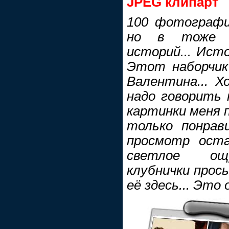
JPEG клипарт
100 фотографи
но в тоже в
историй... Ист
Этот наборчик
Валентина... Х
надо говорить
картинки меня 
только понрави
просмотр оста
светлое ощу
клубнички прось
её здесь... Это