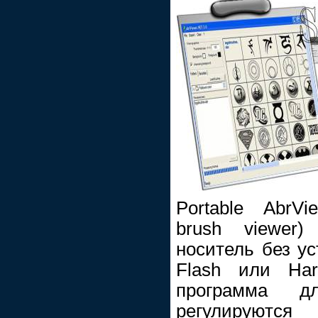
Portable AbrVi
brush viewer)
носитель без ус
Flash или Har
программа д
регулируютс