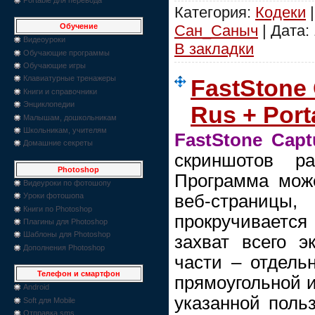
Категория:
Кодеки
|
Сан_Саныч
| Дата:
Обучение
Видеоуроки
В закладки
Обучающие программы
Обучающие игры
Клавиатурные тренажеры
FastStone 
Книги и справочники
Энциклопедии
Rus + Port
Малышам, дошкольникам
Школьникам, учителям
FastStone Capt
Домашние секреты
скриншотов ра
Photoshop
Программа мож
Видеуроки по фотошопу
веб-страни
Уроки фотошопа
Книги по Photoshop
прокручивается
Плагины для Photoshop
Шаблоны для Photoshop
захват всего э
Дополнения Photoshop
части – отдельн
Телефон и смартфон
прямоугольной и
Android
указанной поль
Soft для Mobile
Отправка sms