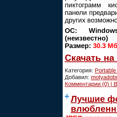
пиктограмм ки
панели предвари
других возможно
ОС: Window
(неизвестно)
Размер:
30.3 М
Скачать на
Категория:
Portable
Добавил:
motyadob
Комментарии (0) | 
Лучшие ф
влюблен