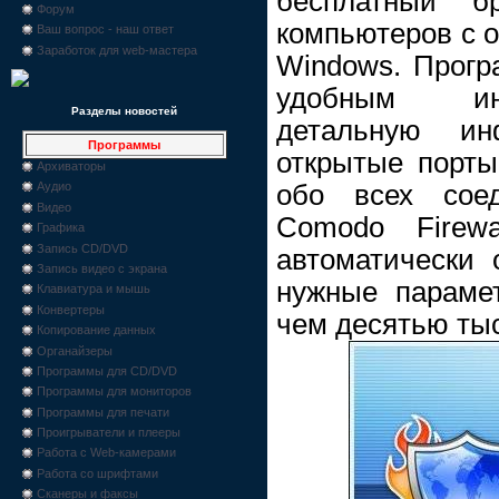
бесплатный б
Форум
компьютеров с 
Ваш вопрос - наш ответ
Заработок для web-мастера
Windows. Прогр
удобным ин
Разделы новостей
детальную ин
Программы
открытые порты,
Архиваторы
обо всех соед
Аудио
Видео
Comodo Firewa
Графика
Запись CD/DVD
автоматически 
Запись видео с экрана
нужные параме
Клавиатура и мышь
Конвертеры
чем десятью ты
Копирование данных
Органайзеры
Программы для CD/DVD
Программы для мониторов
Программы для печати
Проигрыватели и плееры
Работа с Web-камерами
Работа со шрифтами
Сканеры и факсы