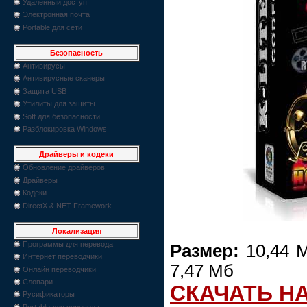
Удаленный доступ
Электронная почта
Portable для сети
Безопасность
Антивирусы
Антивирусные сканеры
Защита USB
Утилиты для защиты
Soft для безопасности
Разблокировка Windows
Драйверы и кодеки
Обновление драйверов
Драйверы
Кодеки
DirectX & NET Framework
Локализация
Программы для перевода
Размер:
10,44 М
Интернет переводчики
7,47 Мб
Онлайн переводчики
Словари
СКАЧАТЬ Н
Русификаторы
Portable для перевода