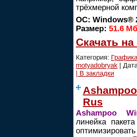
трёхмерной ком
ОС: Windows® 2
Размер:
51.6 Мб
Скачать на
Категория:
График
motyadobryak
| Дат
| В закладки
Ashampoo 
Rus
Ashampoo Win
линейка пакета
оптимизировать