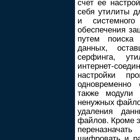
счет ее настрой
себя утилиты дл
и системного
обеспечения з
путем поиска
данных, остав
cepфингa, ут
интернет-со
настройки про
одновременно 
также модули 
ненужных фaйлoв
удаления дан
файлов. Кроме э
переназначат
шифровать и р