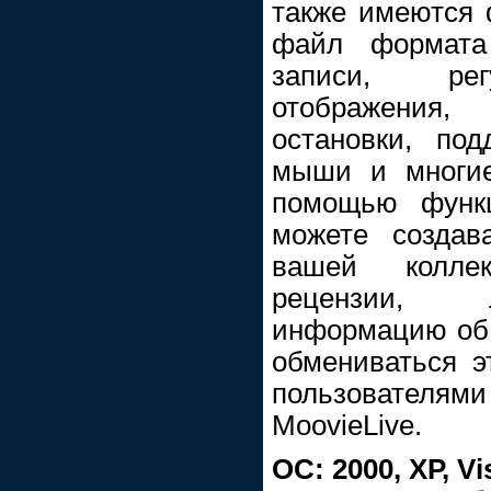
также имеются 
файл формата
записи, рег
отображения,
остановки, под
мыши и многие
помощью функц
можете создав
вашей колле
рецензии, 
информацию об 
обмениваться 
пользователя
MoovieLive.
ОС: 2000, ХР, Vis