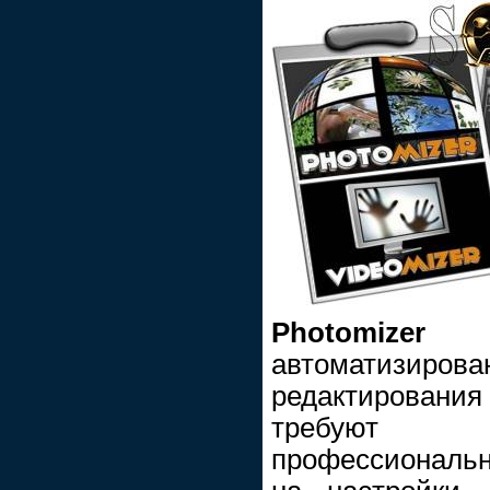
Photomizer
эт
автоматизиро
редактирования
требуют ш
профессиональн