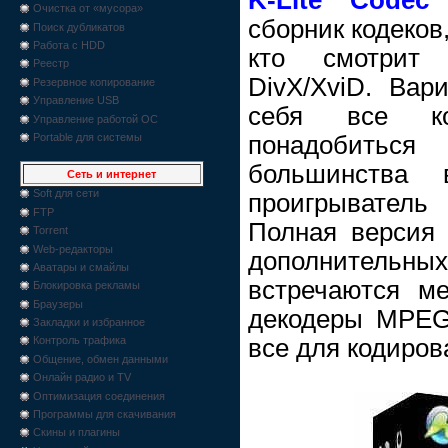
Очистка от «мусора»
сборник кодеков
Поиск дубликатов
Работа с HDD
кто смотрит
Реестр
DivX/XviD. Вар
Резервное копирование
Управление USB
себя все ко
Управление работой ОС
понадобитьс
Portable для системы
большинства 
Сеть и интернет
Soft для сети
проигрыватель
FTP
Полная версия (
Torrent
Web-редакторы
дополнитель
Аватары и смайлы
встречаются м
Блокировка рекламы
Браузеры
декодеры MPEG-
Закладки и избранное
все для кодиров
Контроль трафика
Общение, обмен данными
Онлайн радио и TV
Оптимизация соединения
Программы для скачивания
Скины и плагины