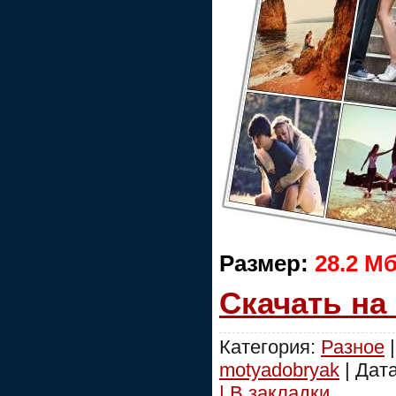
Размер:
28.2 М
Скачать на
Категория:
Разное
|
motyadobryak
| Дат
| В закладки