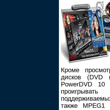
Кроме просмот
дисков (DVD и
PowerDVD 10 M
проигрыват
поддерживаемых
также MPEG1 