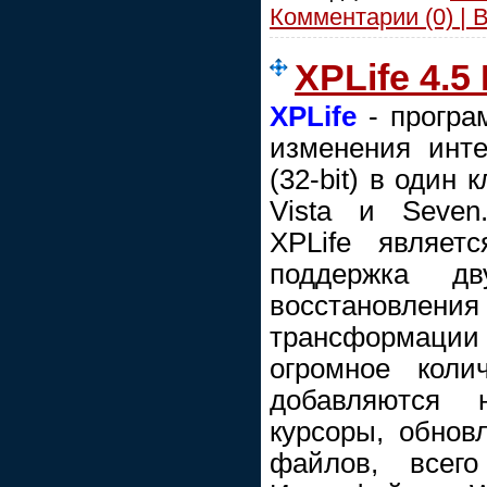
Комментарии (0) | 
XPLife 4.
XPLife
- програ
изменения инт
(32-bit) в один 
Vista и Seven
XPLife являет
поддержка дв
восстановл
трансформаци
огромное колич
добавляются 
курсоры, обнов
файлов, всего