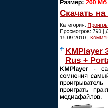
Размер:
260 Mб
Скачать на
Категория:
Проигры
Просмотров: 798 |
15.09.2010
|
Коммен
KMPlayer 3
Rus + Port
KMPlayer
- са
сомнения самы
проигрывате
проиграть пра
медиафайлов.