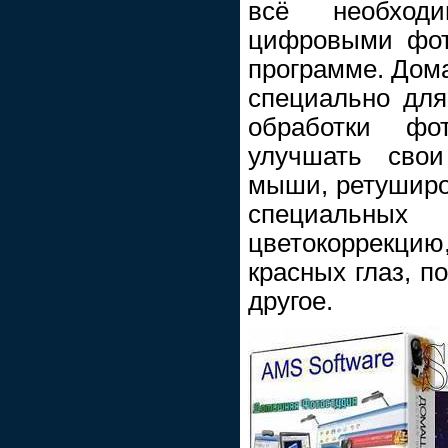
всё необхо
цифровыми фот
программе. Дом
специально для
обработки фо
улучшать сво
мыши, ретуширо
специальных
цветокоррекц
красных глаз, п
другое.