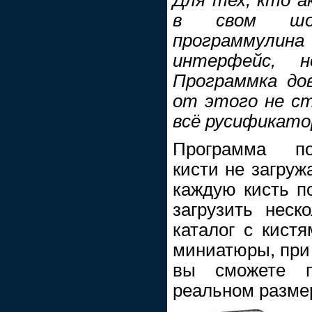
Для тех, кто а
в свом шоп
программулина
интерфейс, н
Программка дов
от этого не ста
всё русификатор
Программа по
кисти не загруж
каждую кисть п
загрузить нес
каталог с кист
миниатюры, при 
вы сможете п
реальном разме