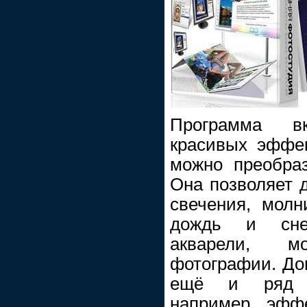
Программа в
красивых эффе
можно преобра
Она позволяет 
свечения, молн
дождь и сне
акварели, м
фотографии. До
ещё и ряд у
например, эфф