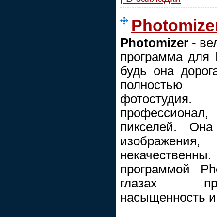
Photomizer
Photomizer
- ве
программа для
будь она дорог
полностью 
фотостудия
профессионал,
пикселей. Она
изображения,
некачественн
программой Ph
глазах при
насыщенность и