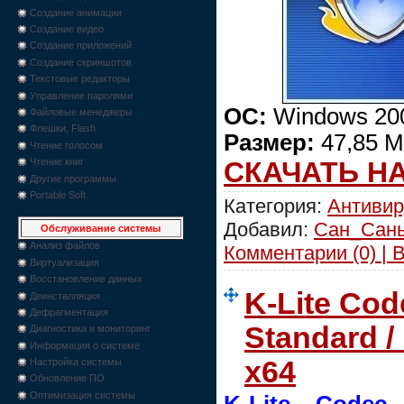
Создание анимации
Создание видео
Создание приложений
Создание скриншотов
Текстовые редакторы
Управление паролями
ОС:
Windows 200
Файловые менеджеры
Флешки, Flash
Размер:
47,85 М
Чтение голосом
СКАЧАТЬ Н
Чтение книг
Другие программы
Portable Soft
Категория:
Антиви
Добавил:
Сан_Сан
Обслуживание системы
Анализ файлов
Комментарии (0) | 
Виртуализация
Восстановление данных
K-Lite Cod
Деинсталляция
Дефрагментация
Standard / 
Диагностика и мониторинг
Информация о системе
x64
Настройка системы
Обновление ПО
Оптимизация системы
K-Lite Codec