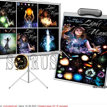
ил:
motyadobryak
| Дата:
01.09.2010
|
Комментарии (0) | В закладки