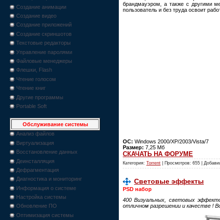
брандмауэром, а также с другими м
Создание анимации
пользователь и без труда освоит рабо
Создание видео
Создание приложений
Создание скриншотов
Текстовые редакторы
Управление паролями
Файловые менеджеры
Флешки, Flash
Чтение голосом
Чтение книг
Другие программы
Portable Soft
Обслуживание системы
Анализ файлов
ОС:
Windows 2000/XP/2003/Vista/7
Виртуализация
Размер:
7,25 Мб
Восстановление данных
СКАЧАТЬ НА ФОРУМЕ
Деинсталляция
Категория:
Torrent
| Просмотров: 655 | Добави
Дефрагментация
Диагностика и мониторинг
Световые эффекты
Информация о системе
PSD набор
Настройка системы
400 Визуальных, световых эффектов
отличном разрешении и качестве ! В
Обновление ПО
Оптимизация системы