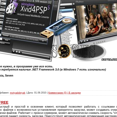
 нужно, в программе уже все есть.
требуется наличие .NET Framework 3.0 (в Windows 7 есть изначально)
sta, Seven
 Добавил:
motyadobryak
| Дата:
01.09.2010
|
Комментарии (0) | В закладки
 FREE
стрый и простой в освоении клиент, который позволяет работать с ссылками фо
х файлов с возможностью установления приоритета загрузки, может создавать очер
ачки файлов. Работает с прокси-сервером, может автоматически снижать скорость "о
зователя падает скорость загрузки. Присутствует автоматическая оптимизация настрое