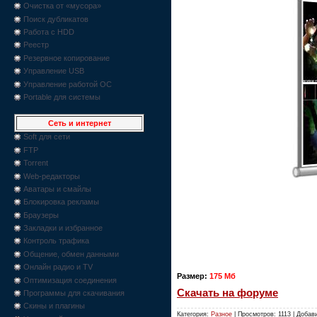
Очистка от «мусора»
Поиск дубликатов
Работа с HDD
Реестр
Резервное копирование
Управление USB
Управление работой ОС
Portable для системы
Сеть и интернет
Soft для сети
FTP
Torrent
Web-редакторы
Аватары и смайлы
Блокировка рекламы
Браузеры
Закладки и избранное
Контроль трафика
Общение, обмен данными
Онлайн радио и TV
Размер:
175 Мб
Оптимизация соединения
Скачать на форуме
Программы для скачивания
Скины и плагины
Категория:
Разное
| Просмотров: 1113 | Добав