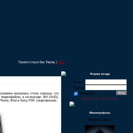
Приветствую Вас
Гость
|
RSS
Форма входа
Логин:
Пароль:
ограмма оказалась столь хороша, что
запомнить
идеофайлы, а на выходе: AVI (XviD),
Забыл пароль
|
Регистрация
Phone, iPod и Sony PSP, смартфонов).
Минипрофиль
Привет: Гость