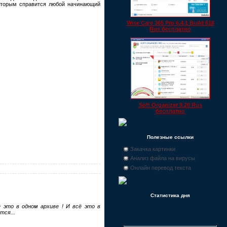
которым справится любой начинающий
Wise Care 365 Pro 6.4.1 Build 618
Rus бесплатно
Soft Organizer 9.20 Rus
бесплатно
Полезные ссылки
Закачка картинки
Анализ файла на вирусы
Онлайн перевод текста
Статистика дня
ё это в одном архиве ! И всё это в
тся...