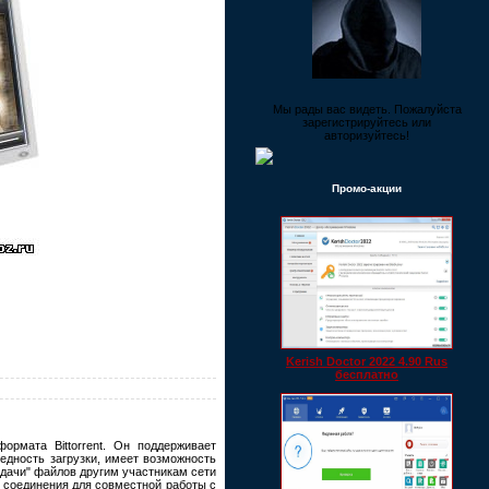
Мы рады вас видеть. Пожалуйста
зарегистрируйтесь или
авторизуйтесь!
Промо-акции
Kerish Doctor 2022 4.90 Rus
бесплатно
рмата Bittorrent. Он поддерживает
едность загрузки, имеет возможность
тдачи" файлов другим участникам сети
к соединения для совместной работы с