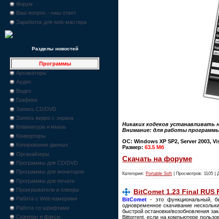
Форум
Ваш вопрос - наш ответ
Заработок для web-мастера
Разделы новостей
Программы
Архиваторы
Аудио
Видео
Графика
Запись CD/DVD
Запись видео с экрана
Никаких кодеков устанавливать не
Клавиатура и мышь
Внимание: для работы программы 
Конвертеры
ОС: Windows XP SP2, Server 2003, Vi
Копирование данных
Размер:
63.5 Мб
Органайзеры
Скачать на форуме
Программы для CD/DVD
Программы для мониторов
Категория:
Portable Soft
| Просмотров: 1105 |
Программы для печати
Проигрыватели и плееры
BitComet 1.23 Final RUS
Работа с Web-камерами
BitComet
- это функциональный, бы
одновременное скачивание нескольки
Работа со шрифтами
быстрой остановки/возобновления зак
Сканеры и факсы
Bittorrent, если на компьютере поль