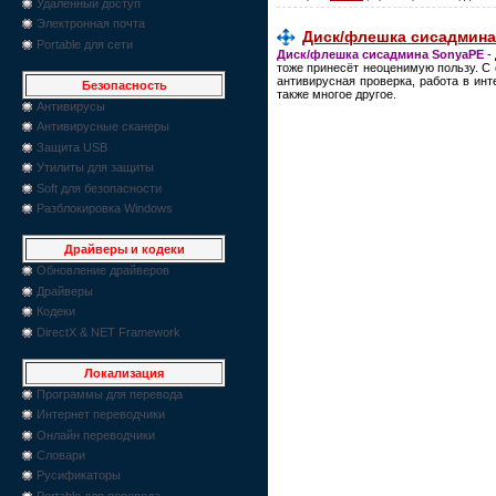
Удаленный доступ
Электронная почта
Диск/флешка сисадмина 
Portable для сети
Диск/флешка сисадмина SonyaPE
-
тоже принесёт неоценимую пользу. С
антивирусная проверка, работа в инт
Безопасность
также многое другое.
Антивирусы
Антивирусные сканеры
Защита USB
Утилиты для защиты
Soft для безопасности
Разблокировка Windows
Драйверы и кодеки
Обновление драйверов
Драйверы
Кодеки
DirectX & NET Framework
Локализация
Программы для перевода
Интернет переводчики
Онлайн переводчики
Словари
Русификаторы
Portable для перевода