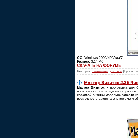
ОС:
Windows 2000/XP/Vista/7
Размер:
3,14 Мб
СКАЧАТЬ НА ФОРУМЕ
Категория:
Школьникам, учителям
| Просмотро
Мастер Визиток 2.35 Rus
Мастер Визиток
- программа для бы
практически самые идеально разные 
красивой визитки довольно завести к
возможность распечатать весьма любо