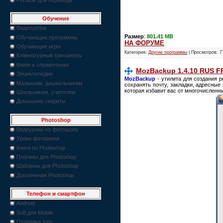
Обучение
Видеоуроки
Размер
:
801.41 MB
Обучающие программы
НА ФОРУМЕ
Обучающие игры
Категория:
Другие программы
| Просмотров: 7
Клавиатурные тренажеры
Книги и справочники
MozBackup 1.4.10 RUS FR
Энциклопедии
MozBackup
- утилита для создания ре
Малышам, дошкольникам
сохранять почту, закладки, адресные
которая избавит вас от многочисленн
Школьникам, учителям
Домашние секреты
Photoshop
Видеуроки по фотошопу
Уроки фотошопа
Книги по Photoshop
Плагины для Photoshop
Шаблоны для Photoshop
Дополнения Photoshop
Телефон и смартфон
Android
Soft для Mobile
Отправка sms