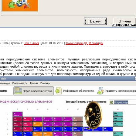
: 1964 | Добавил:
Сан_Саныч
| Дата:
01.09.2010
|
Комментарии (0) | В закладки
ая периодическая система элементов, лучшая реализация периодической сис
ентах (более 20 типов данных о каждом химическом элементе), и встроенный хи
акции любой сложности, решать химические задачи. Программа включает в себя ряд
ойствам химических элементов, возможность отображения ряда химической ак
0 различных видах, инструмент для перевода температур из одной шкалы в другие и д