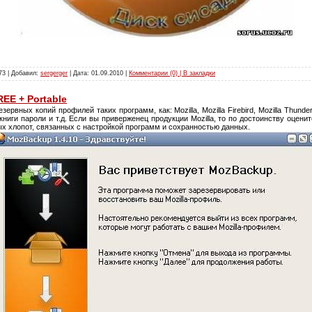
73 | Добавил:
sergerger
| Дата:
01.09.2010
|
Комментарии (0) | В закладки
EE + Portable
зервных копий профилей таких программ, как: Mozilla, Mozilla Firebird, Mozilla Thund
 книги пароли и т.д. Если вы приверженец продукции Mozilla, то по достоинству оцен
ых хлопот, связанных с настройкой программ и сохранностью данных.