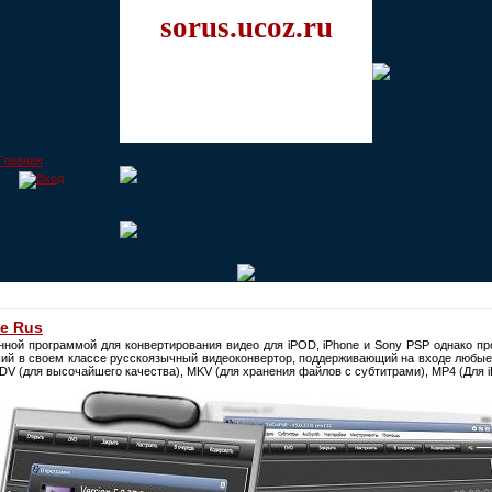
sorus.ucoz.ru
le Rus
ной программой для конвертирования видео для iPOD, iPhone и Sony PSP однако пр
ший в своем классе русскоязычный видеоконвертор, поддерживающий на входе любые в
DV (для высочайшего качества), MKV (для хранения файлов с субтитрами), MP4 (Для i