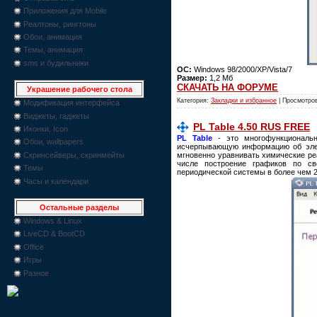
Приложения для Mobile
Реалтоны, рингтоны
Обои, анимация
Темы, анимация
sms и будильники
ОС:
Windows 98/2000/XP/Vista/7
Размер:
1,2 Мб
СКАЧАТЬ НА ФОРУМЕ
Украшение рабочего стола
Категория:
Закладки и избранное
| Просмотров
Модификация интерфейса
Виджеты, гаджеты
PL Table 4.50 RUS FREE
Иконки, Icon
PL Table
- это многофункциональн
Обои, wallpapers
исчерпывающую информацию об элем
мгновенно уравнивать химические ре
Скринсейверы, скринмейты
числе построение графиков по св
Темы
периодической системы в более чем 2
Часы и календари
Остальные разделы
Windows & Linux
LiveCD & BootCD
Office
Игры
Разное