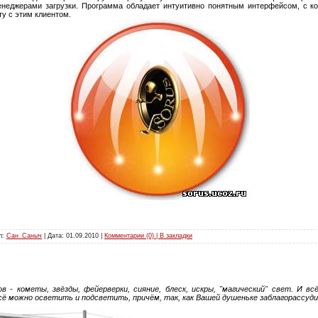
енеджерами загрузки. Программа обладает интуитивно понятным интерфейсом, с 
ту с этим клиентом.
л:
Сан_Саныч
| Дата:
01.09.2010
|
Комментарии (0) | В закладки
 - кометы, звёзды, фейерверки, сияние, блеск, искры, "магический" свет. И вс
сё можно осветить и подсветить, причём, так, как Вашей душеньке заблагорассуди