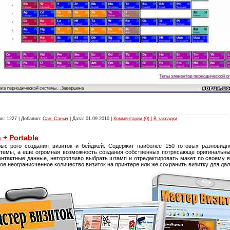
в: 1227 | Добавил:
Сан_Саныч
| Дата:
01.09.2010
|
Комментарии (0) | В закладки
 + Portable
строго создания визиток и бейджей. Содержит наиболее 150 готовых разновидн
темы, а еще огромная возможность создания собственных потрясающе оригинальны
онтактные данные, неторопливо выбрать штамп и отредактировать макет по своему в
е неогранисченное количество визиток на принтере или же сохранить визитку для да