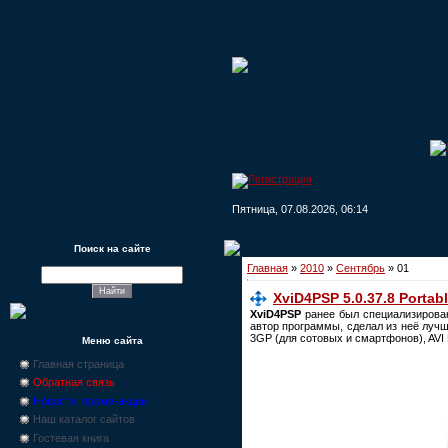
Пятница, 07.08.2026, 06:14
Поиск на сайте
Главная
»
2010
»
Сентябрь
»
01
XviD4PSP 5.0.37.8 Portab
XviD4PSP
ранее был специализирован
автор программы, сделал из неё луч
3GP (для сотовых и смартфонов), AVI 
Меню сайта
Главная страница
Обратная связь
Новости, промо-акции
Наш каталог сайтов
Гостевая книга