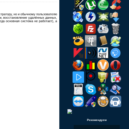
тратору, но и обычному пользователю
и, восстановление удалённых данных,
гда основная система не работает), а
Рекомендуем