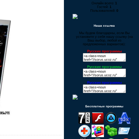
Онлайн всего:
1
Гостей:
1
Пользователей:
0
Наша ссылка
Мы будем благодарны, если Вы
установите у себя нашу ссылку (на
Ваш выбор, любой из
предложенных вариантов):
Русские программы
Русские программы
Русские программы
Бесплатные программы