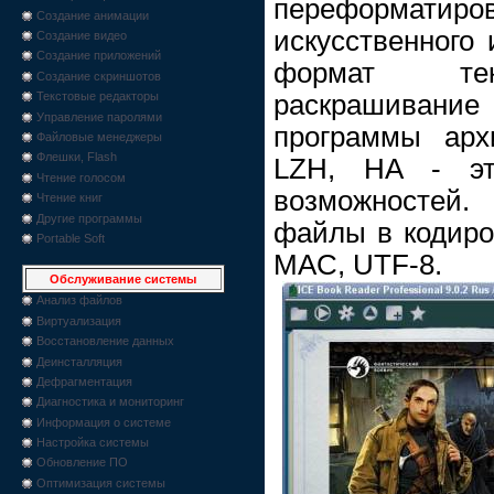
переформатиро
Создание анимации
искусственного
Создание видео
Создание приложений
формат текс
Создание скриншотов
раскрашивание 
Текстовые редакторы
Управление паролями
программы арх
Файловые менеджеры
Флешки, Flash
LZH, HA - э
Чтение голосом
возможностей.
Чтение книг
Другие программы
файлы в кодиров
Portable Soft
MAC, UTF-8.
Обслуживание системы
Анализ файлов
Виртуализация
Восстановление данных
Деинсталляция
Дефрагментация
Диагностика и мониторинг
Информация о системе
Настройка системы
Обновление ПО
Оптимизация системы