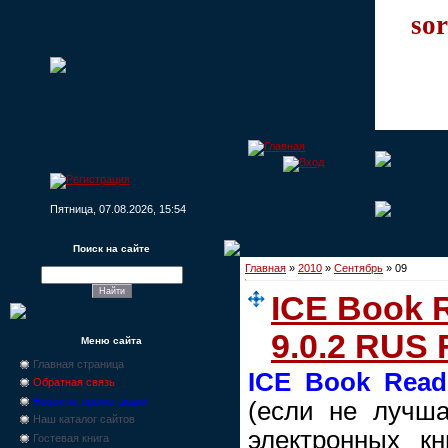
sor
Пятница, 07.08.2026, 15:54
Поиск на сайте
Главная
»
2010
»
Сентябрь
»
09
ICE Book R
9.0.2 RUS 
Меню сайта
Главная страница
ICE Book Read
Обратная связь
Новости, промо-акции
(если не лучша
Наш каталог сайтов
электронных кн
Гостевая книга