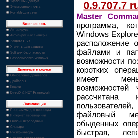
Удаленный доступ
0.9.707.7 r
Электронная почта
Portable для сети
Master Comma
программа, ко
Безопасность
Антивирусы
Windows Explore
Антивирусные сканеры
расположение о
Защита USB
Утилиты для защиты
файлами и пап
Soft для безопасности
Разблокировка Windows
возможности по
коротких опер
Драйверы и кодеки
Обновление драйверов
имеет мень
Драйверы
возможноcтей 
Кодеки
DirectX & NET Framework
рассчитана
пользователе
Локализация
Программы для перевода
файловый ме
Интернет переводчики
обыденных опер
Онлайн переводчики
Словари
быстрая, лег
Русификаторы
Portable для перевода