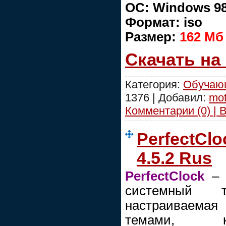
ОС: Windows 98
Формат: iso
Размер:
162 Мб
Скачать на
Категория:
Обучаю
1376 | Добавил:
mot
Комментарии (0) | 
PerfectClo
4.5.2 Rus
PerfectClock
– 
системный 
настраиваема
темами, ко