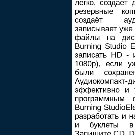
легко, создаёт 
резервные коп
создаёт ауд
записывает уже
файлы на диск
Burning Studio 
записать HD - и
1080p), если 
были сохране
Аудиокомпакт-
эффективно и 
программным о
Burning StudioE
разработать и н
и буклеты в
Запишите CD, DV