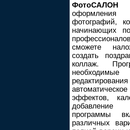
ФотоСАЛОН
-
оформления
фотографий, к
начинающих по
профессионало
сможете нало
создать поздр
коллаж. Про
необходи
редактировани
автоматическо
эффектов, кал
добавление 
программы вк
различных вар