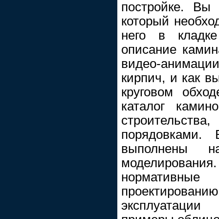
постройке. Вы
который необхо
него в кладке
описание камин
видео-анимаци
кирпич, и как в
круговом обхо
каталог камин
строительс
порядовками.
выполнены н
моделировани
нормативн
проектиров
эксплуатаци