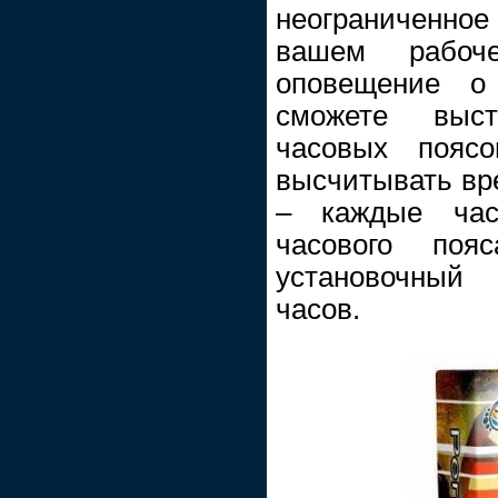
неограниченно
вашем рабоче
оповещение о
сможете выс
часовых поясо
высчитывать вре
– каждые час
часового поя
установочны
часов.