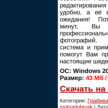
редактирован
удобно, а её 
ожидания! Пот
минут, Вы н
профессиональ
фотографий. 
система и при
помогут Вам п
настоящие шеде
ОС: Windows 20
Размер:
43 Мб /
Скачать на
Категория:
График
motyadobryak
| Дат