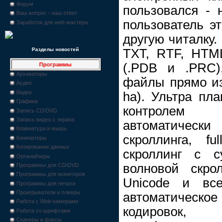
Форум
пользовался - 
Ваш вопрос - наш ответ
пользователь э
Заработок для web-мастера
другую читалку.
TXT, RTF, HTM
Разделы новостей
(.PDB и .PRC)
Программы
Архиваторы
файлы прямо из а
Аудио
Видео
ha). Ультра пл
Графика
контролем с
Запись CD/DVD
Запись видео с экрана
автоматически
Клавиатура и мышь
скроллинга, ful
Конвертеры
Копирование данных
скроллинг с с
Органайзеры
волновой скро
Программы для CD/DVD
Программы для мониторов
Unicode и все
Программы для печати
Проигрыватели и плееры
автоматическо
Работа с Web-камерами
кодировок
Работа со шрифтами
Сканеры и факсы