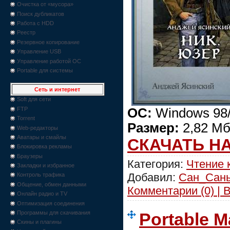
Очистка от «мусора»
Поиск дубликатов
Работа с HDD
Реестр
Резервное копирование
Управление USB
Управление работой ОС
Portable для системы
Сеть и интернет
Soft для сети
ОС:
Windows 98/
FTP
Torrent
Размер:
2,82 Мб
Web-редакторы
Аватары и смайлы
СКАЧАТЬ Н
Блокировка рекламы
Браузеры
Категория:
Чтение 
Закладки и избранное
Добавил:
Сан_Сан
Контроль трафика
Общение, обмен данными
Комментарии (0) | 
Онлайн радио и TV
Оптимизация соединения
Программы для скачивания
Portable 
Скины и плагины