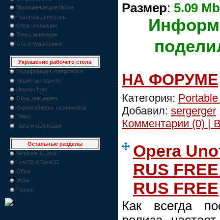
Размер
:
5.09 Mb
Приложения для Mobile
Реалтоны, рингтоны
Информ
Обои, анимация
Темы, анимация
подели
sms и будильники
Украшение рабочего стола
Модификация интерфейса
НА ФОРУМЕ
Виджеты, гаджеты
Иконки, Icon
Категория:
Portable
Обои, wallpapers
Добавил:
sergerger
Скринсейверы, скринмейты
Темы
Комментарии (0) | 
Часы и календари
Остальные разделы
Opera Unof
Windows & Linux
LiveCD & BootCD
RUS FREE 
Office
Игры
RUS FREE
Разное
Как всегда по
релиза настае