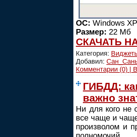
ОС:
Windows XP
Размер:
22 Мб
СКАЧАТЬ Н
Категория:
Виджеты
Добавил:
Сан_Сан
Комментарии (0) | 
ГИБДД: как
важно зна
Ни для кого не 
все чаще и чаще
произволом и 
полномочий 