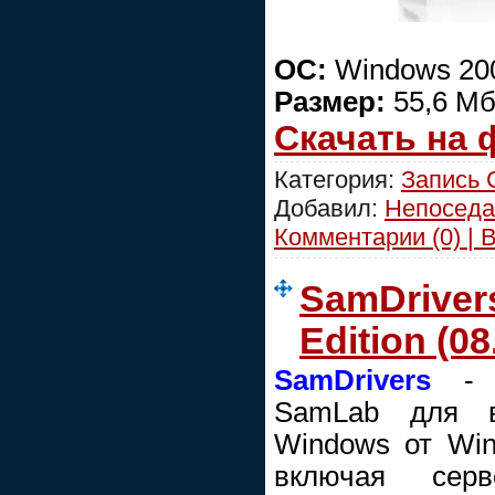
ОС:
Windows 200
Размер:
55,6 Мб
Скачать на
Категория:
Запись
Добавил:
Непоседа
Комментарии (0) | 
SamDrivers
Edition (0
SamDrivers
- с
SamLab для в
Windows от Wi
включая сер