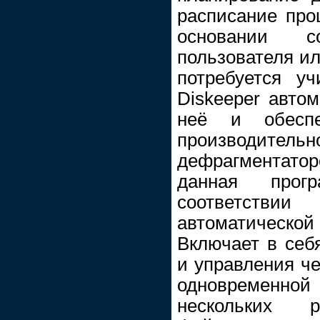
расписание про
основании с
пользователя ил
потребуется уч
Diskeeper автом
неё и обесп
производител
дефрагментатор
данная прог
соответств
автоматичес
Включает в себ
и управления че
одновремен
нескольких 