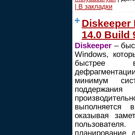
| В закладки
Diskeeper 
14.0 Build
Diskeeper
– быс
Windows, котор
быстрее вс
дефрагментац
минимум сис
поддержан
производитель
выполняется 
оказывая заме
пользовател
планирование д