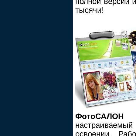
полной версии и
тысячи!
ФотоСАЛОН
и
настраиваемы
освоении. Раб