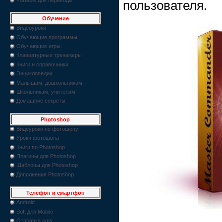
пользователя.
Обучение
Видеоуроки
Обучающие программы
Обучающие игры
Клавиатурные тренажеры
Книги и справочники
Энциклопедии
Малышам, дошкольникам
Школьникам, учителям
Домашние секреты
Photoshop
Видеуроки по фотошопу
Уроки фотошопа
Книги по Photoshop
Плагины для Photoshop
Шаблоны для Photoshop
Дополнения Photoshop
Телефон и смартфон
Android
Soft для Mobile
Отправка sms