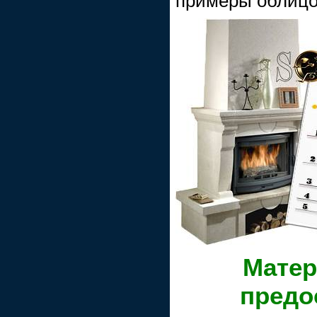
примеры облицо
Матер
предо