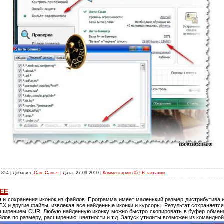
 814 | Добавил:
Сан_Саныч
| Дата:
27.09.2010
|
Комментарии (0) | В закладки
REE
я и сохранения иконок из файлов. Программа имеет маленький размер дистрибутива и 
X и другие файлы, извлекая все найденные иконки и курсоры. Результат сохраняется
асширением CUR. Любую найденную иконку можно быстро скопировать в буфер обмена
лов по размеру, расширению, цветности и т.д. Запуск утилиты возможен из командной