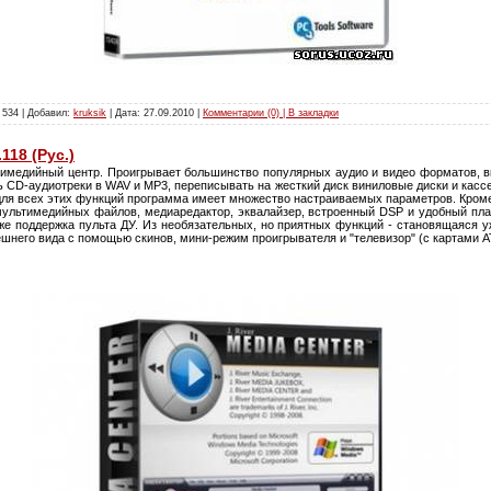
 534 | Добавил:
kruksik
| Дата:
27.09.2010
|
Комментарии (0) | В закладки
.118 (Рус.)
медийный центр. Проигрывает большинство популярных аудио и видео форматов, в
 CD-аудиотреки в WAV и MP3, переписывать на жесткий диск виниловые диски и кассе
 для всех этих функций программа имеет множество настраиваемых параметров. Кроме
ультимедийных файлов, медиаредактор, эквалайзер, встроенный DSP и удобный пл
кже поддержка пульта ДУ. Из необязательных, но приятных функций - становящаяся у
него вида с помощью скинов, мини-режим проигрывателя и "телевизор" (c картами AT