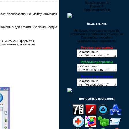
Онлайн всего:
6
Гостей:
6
Пользователей:
0
вает преобразование между файлами
Наша ссылка
клипов в один файл, извлекать аудио
Мы будем благодарны, если Вы
установите у себя нашу ссылку (на
Ваш выбор, любой из
предложенных вариантов):
-4), WMV, ASF форматы
 фрагмента для вырезки
Русские программы
Русские программы
Русские программы
Бесплатные программы