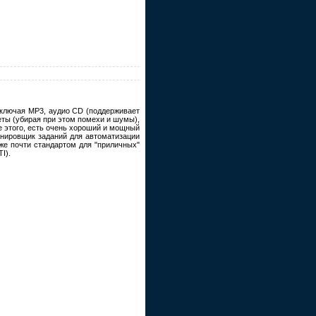
ключая MP3, аудио CD (поддерживает
ты (убирая при этом помехи и шумы),
 этого, есть очень хороший и мощный
анировщик заданий для автоматизации
же почти стандартом для "приличных"
I).