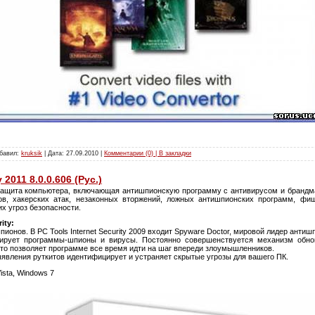
обавил:
kruksik
| Дата:
27.09.2010
|
Комментарии (0) | В закладки
 2011 8.0.0.606 (Рус.)
защита компьютера, включающая антишпионскую программу с антивирусом и брандм
ов, хакерских атак, незаконных вторжений, ложных антишпионских программ, фи
х угроз безопасности.
ity:
онов. В PC Tools Internet Security 2009 входит Spyware Doctor, мировой лидер анти
кирует программы-шпионы и вирусы. Постоянно совершенствуется механизм обно
что позволяет программе все время идти на шаг впереди злоумышленников.
явления руткитов идентифицирует и устраняет скрытые угрозы для вашего ПК.
ista, Windows 7