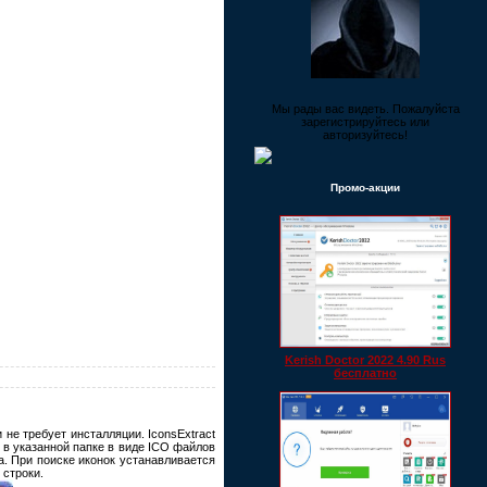
Мы рады вас видеть. Пожалуйста
зарегистрируйтесь или
авторизуйтесь!
Промо-акции
Kerish Doctor 2022 4.90 Rus
бесплатно
не требует инсталляции. IconsExtract
 в указанной папке в виде ICO файлов
. При поиске иконок устанавливается
 строки.