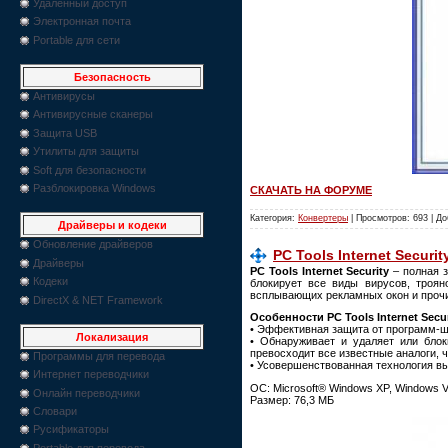
Удаленный доступ
Электронная почта
Portable для сети
Безопасность
Антивирусы
Антивирусные сканеры
Защита USB
Утилиты для защиты
Soft для безопасности
Разблокировка Windows
СКАЧАТЬ НА ФОРУМЕ
Категория:
Конвертеры
| Просмотров: 693 | Д
Драйверы и кодеки
Обновление драйверов
PC Tools Internet Security
Драйверы
PC Tools Internet Security
– полная 
Кодеки
блокирует все виды вирусов, троян
всплывающих рекламных окон и прочи
DirectX & NET Framework
Особенности PC Tools Internet Secur
• Эффективная защита от программ-шпи
Локализация
• Обнаруживает и удаляет или бло
превосходит все известные аналоги, 
Программы для перевода
• Усовершенствованная технология вы
Интернет переводчики
ОС: Microsoft® Windows XP, Windows V
Онлайн переводчики
Размер: 76,3 МБ
Словари
Русификаторы
Portable для перевода