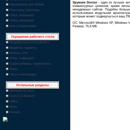
Spyware Doctor
- один из лучших ан
Приложения для Mobile
клавиатурных шпионов, кражи личны
ненадежных сайтов. Подобно больши
Реалтоны, рингтоны
использована модульная архитектур
Обои, анимация
которым может подвергнуться ваш ПК
Темы, анимация
ОС: Microsoft® Windows XP, Windows V
sms и будильники
Размер: 75,8 МБ
Украшение рабочего стола
Модификация интерфейса
Виджеты, гаджеты
Иконки, Icon
Обои, wallpapers
Скринсейверы, скринмейты
Темы
Часы и календари
Остальные разделы
Windows & Linux
LiveCD & BootCD
Office
Игры
Разное