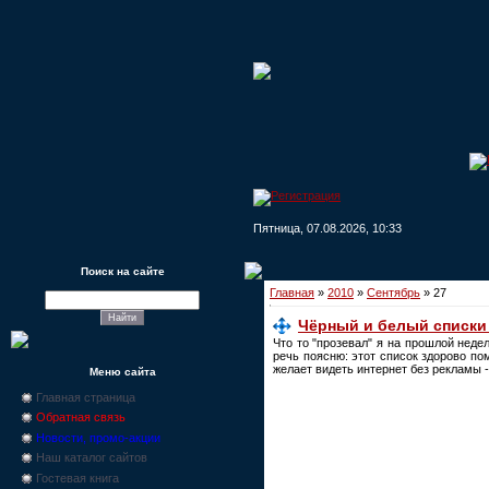
Пятница, 07.08.2026, 10:33
Поиск на сайте
Главная
»
2010
»
Сентябрь
»
27
Чёрный и белый списки 
Что то "прозевал" я на прошлой неде
речь поясню: этот список здорово по
желает видеть интернет без рекламы 
Меню сайта
Главная страница
Обратная связь
Новости, промо-акции
Наш каталог сайтов
Гостевая книга