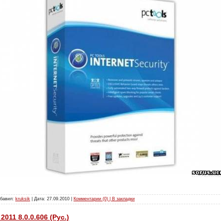
обавил:
kruksik
| Дата:
27.09.2010
|
Комментарии (0) | В закладки
011 8.0.0.606 (Рус.)