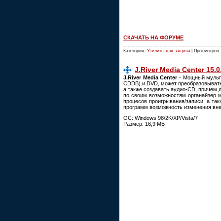
СКАЧАТЬ НА ФОРУМЕ
Категория:
Утилиты для защиты
| Просмотров:
J.River Media Center 15.0
J.River Media Center
- Мощный мульти
CDDB) и DVD, может преобразовывать
а также создавать аудио-CD, причем
по своим возможностям органайзер м
процесов проигрывания/записи, а та
программ возможность изменения внеш
ОС: Windows 98/2K/XP/Vista/7
Размер: 16,9 МБ