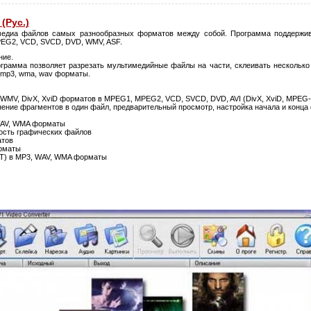
 (Рус.)
медиа файлов самых разнообразных форматов между собой. Программа поддержи
EG2, VCD, SVCD, DVD, WMV, ASF.
ние.
грамма позволяет разрезать мультимедийные файлы на части, склеивать несколько 
 mp3, wma, wav форматы.
, WMV, DivX, XviD форматов в MPEG1, MPEG2, VCD, SVCD, DVD, AVI (DivX, XviD, MPEG
нение фрагментов в один файл, предварительный просмотр, настройка начала и конца
 WAV, WMA форматы
ность графических файлов
атов
орматы
AT) в MP3, WAV, WMA форматы