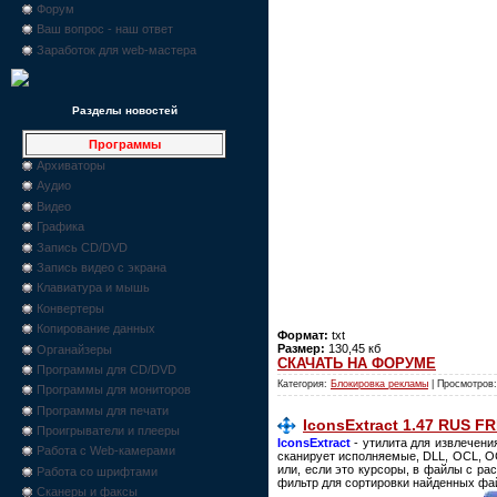
Форум
Ваш вопрос - наш ответ
Заработок для web-мастера
Разделы новостей
Программы
Архиваторы
Аудио
Видео
Графика
Запись CD/DVD
Запись видео с экрана
Клавиатура и мышь
Конвертеры
Копирование данных
Формат:
txt
Размер:
130,45 кб
Органайзеры
СКАЧАТЬ НА ФОРУМЕ
Программы для CD/DVD
Категория:
Блокировка рекламы
| Просмотров:
Программы для мониторов
Программы для печати
IconsExtract 1.47 RUS F
Проигрыватели и плееры
IconsExtract
- утилита для извлечени
Работа с Web-камерами
сканирует исполняемые, DLL, OCL, OC
или, если это курсоры, в файлы с р
Работа со шрифтами
фильтр для сортировки найденных фай
Сканеры и факсы