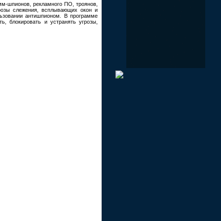
мм-шпионов, рекламного ПО, троянов,
грозы слежения, всплывающих окон и
льзовании антишпионом. В программе
ь, блокировать и устранять угрозы,