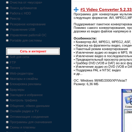
Очистка от «мусора»
Поиск дубликатов
#1 Video Converter 5.2.33
Работа с HDD
Программа для конвертации мульти
следующих форматов: AVI, MPEG1,MP
Реестр
Резервное копирование
Поддерживает пакетное конвертирова
Помимо самого конвертирования, про
Управление USB
дорожки из видео файлов напрямую в
Управление работой ОС
Особенности:
Portable для системы
• Конвертер AVI, MPEG1, MPEG2, ASF
• Нарезка на фрагменты видео, соеди
• Пакетный режим конвертирования
Сеть и интернет
• Извлечение аудио из видео в MP3,
• Извлечение видео в последователь
Soft для сети
• Предварительный просмотр результ
FTP
• Граббер DVD (VOB и DAT) во все ф
• Извлечение аудио из DVD (VOB и D
Torrent
• Поддержка PAL и NTSC видео
Web-редакторы
и др...
Аватары и смайлы
ОС: Windows 98/ME/2000/XP/Vista/7
Размер: 6,36 МБ
Блокировка рекламы
Браузеры
Закладки и избранное
Контроль трафика
Общение, обмен данными
Онлайн радио и TV
Оптимизация соединения
Программы для скачивания
Скины и плагины