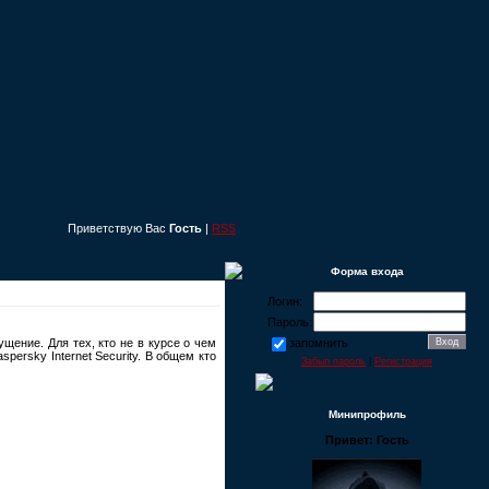
Приветствую Вас
Гость
|
RSS
Форма входа
Логин:
Пароль:
щение. Для тех, кто не в курсе о чем
запомнить
ersky Internet Security. В общем кто
Забыл пароль
|
Регистрация
Минипрофиль
Привет: Гость