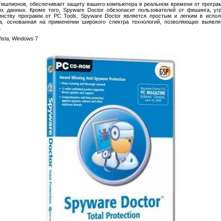
тишпионов, обеспечивает защиту вашего компьютера в реальном времени от програ
х данных. Кроме того, Spyware Doctor обезопасит пользователей от фишинга, у
нству программ от PC Tools, Spyware Doctor является простым и легким в испо
а, основанная на применении широкого спектра технологий, позволяющих выявлят
.
ista, Windows 7