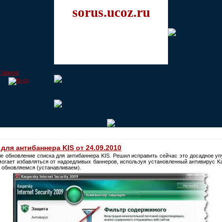
sorus.ucoz.ru
для антибаннера KIS от 24.09.2010
ле обновление списка для антибаннера KIS. Решил исправить сейчас это досадное упу
могает избавляться от надоедливых баннеров, используя установленный антивирус Kasp
- обновляемся (устанавливаем).