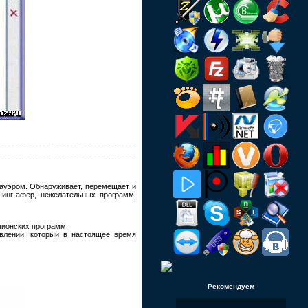
ауэром. Обнаруживает, перемещает и
шинг-афер, нежелательных программ,
шпионских программ.
влений, который в настоящее время
Рекомендуем