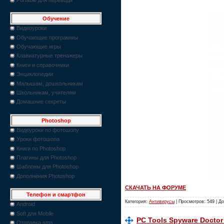
Обучение
Видеоуроки
Обучающие программы
Обучающие игры
Клавиатурные тренажеры
Книги и справочники
Энциклопедии
Малышам, дошкольникам
Школьникам, учителям
Домашние секреты
Photoshop
Видеуроки по фотошопу
Уроки фотошопа
Книги по Photoshop
Плагины для Photoshop
Шаблоны для Photoshop
Дополнения Photoshop
СКАЧАТЬ НА ФОРУМЕ
Телефон и смартфон
Категория:
Антивирусы
| Просмотров: 549 | Д
Android
Soft для Mobile
PC Tools Spyware Doctor 2
Отправка sms