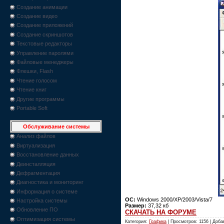
Создание анимации
Создание видео
Создание приложений
Создание скриншотов
Текстовые редакторы
Управление паролями
Файловые менеджеры
Флешки, Flash
Чтение голосом
Чтение книг
Другие программы
Portable Soft
Обслуживание системы
Анализ файлов
Виртуализация
Восстановление данных
Деинсталляция
Дефрагментация
Диагностика и мониторинг
Информация о системе
ОС:
Windows 2000/XP/2003/Vista/7
Настройка системы
Размер:
37,32 кб
Обновление ПО
СКАЧАТЬ НА ФОРУМЕ
Оптимизация системы
Категория:
Графика
| Просмотров: 1156 | Доб