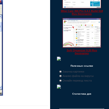
Wise Care 365 Pro 6.4.1 Build 618
Rus бесплатно
Soft Organizer 9.20 Rus
бесплатно
Полезные ссылки
Закачка картинки
Анализ файла на вирусы
Онлайн перевод текста
Статистика дня