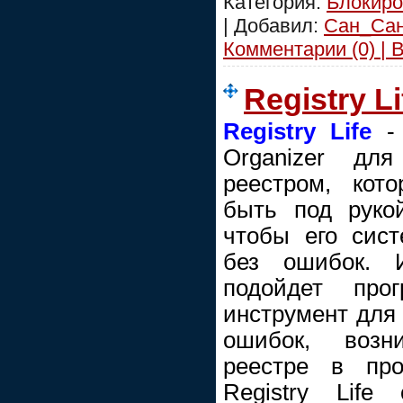
Категория:
Блокиро
| Добавил:
Сан_Са
Комментарии (0) | 
Registry L
Registry Life
- 
Organizer дл
реестром, кот
быть под рукой
чтобы его сист
без ошибок. 
подойдет прог
инструмент для
ошибок, воз
реестре в про
Registry Life