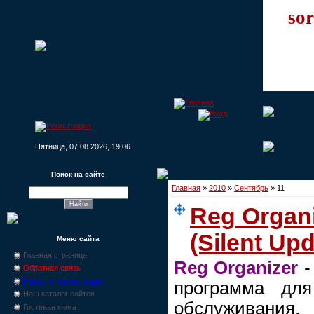
sor
Пятница, 07.08.2026, 19:06
Поиск на сайте
Главная
»
2010
»
Сентябрь
»
11
Reg Organi
(Silent Upd
Меню сайта
Главная страница
Reg Organizer
-
Обратная связь
Новости, промо-акции
программа для
Наш каталог сайтов
обслуживани
Гостевая книга