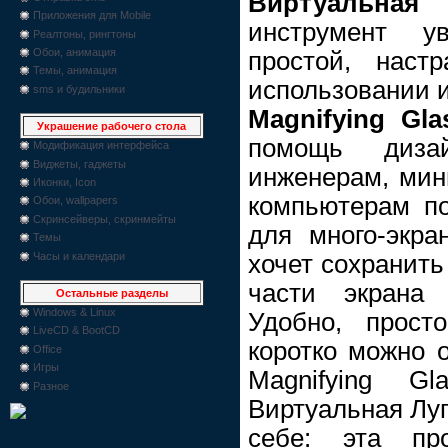
Виртуальна
Приложения для Mobile
инструмент у
Реалтоны, рингтоны
Обои, анимация
простой, наст
Темы, анимация
использовании и
sms и будильники
Magnifying Gla
Украшение рабочего стола
помощь дизай
Модификация интерфейса
Виджеты, гаджеты
инженерам, ми
Иконки, Icon
компьютерам по
Обои, wallpapers
Скринсейверы, скринмейты
для много-экра
Темы
Часы и календари
хочет сохранить
части экрана
Остальные разделы
Windows & Linux
Удобно, прост
LiveCD & BootCD
коротко можно о
Office
Игры
Magnifying G
Разное
Виртуальная Луп
себе: эта пр