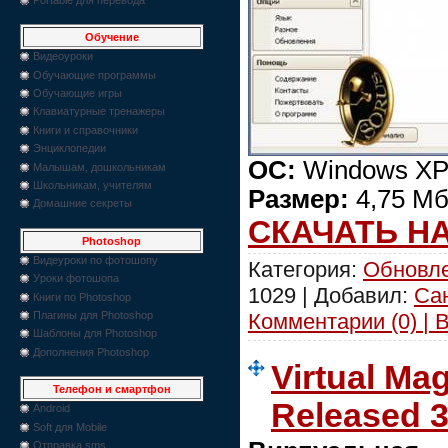
Обучение
Видеоуроки
Обучающие программы
Обучающие игры
Клавиатурные тренажеры
Книги и справочники
Энциклопедии
ОС:
Windows XP/
Малышам, дошкольникам
Школьникам, учителям
Размер:
4,75 М
Домашние секреты
СКАЧАТЬ Н
Photoshop
Видеуроки по фотошопу
Категория:
Обновле
Уроки фотошопа
1029 | Добавил:
Са
Книги по Photoshop
Комментарии (0) | 
Плагины для Photoshop
Шаблоны для Photoshop
Дополнения Photoshop
Virtual Ma
Телефон и смартфон
Released 3
Android
Soft для Mobile
Отправка sms