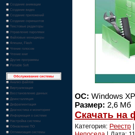
Создание анимации
Создание видео
Создание приложений
Создание скриншотов
Текстовые редакторы
Управление паролями
Файловые менеджеры
Флешки, Flash
Чтение голосом
Чтение книг
Другие программы
Portable Soft
Обслуживание системы
Анализ файлов
Виртуализация
Восстановление данных
ОС:
Windows XP/
Деинсталляция
Размер:
2,6 Мб
Дефрагментация
Диагностика и мониторинг
Скачать на
Информация о системе
Настройка системы
Категория:
Реестр
|
Обновление ПО
Непоседа
| Дата:
1
Оптимизация системы