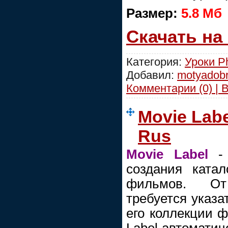
Размер:
5.8 Мб
Скачать на
Категория:
Уроки P
Добавил:
motyadob
Комментарии (0) | 
Movie Labe
Rus
Movie Label
- 
создания ката
фильмов. От
требуется указа
его коллекции ф
Label автомати