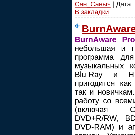
Сан_Саныч
| Дата:
В закладки
BurnAware 
BurnAware Prof
небольшая и п
программа дл
музыкальных к
Blu-Ray и H
пригодится как
так и новичкам
работу со всем
(включая C
DVD+R/RW, BD
DVD-RAM) и ап