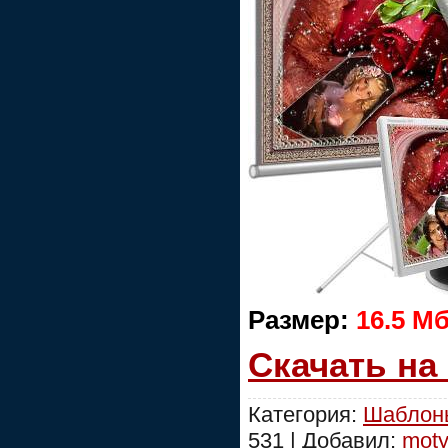
Размер:
16.5 M
Скачать на
Категория:
Шаблоны
531 | Добавил:
moty