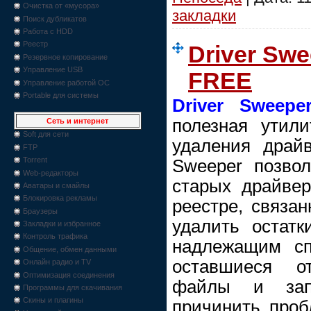
Очистка от «мусора»
закладки
Поиск дубликатов
Работа с HDD
Реестр
Driver Swe
Резервное копирование
Управление USB
FREE
Управление работой ОС
Portable для системы
Driver Sweepe
полезная утили
Сеть и интернет
Soft для сети
удаления драйв
FTP
Torrent
Sweeper позвол
Web-редакторы
старых драйвер
Аватары и смайлы
Блокировка рекламы
реестре, связа
Браузеры
удалить остат
Закладки и избранное
Контроль трафика
надлежащим сп
Общение, обмен данными
оставшиеся о
Онлайн радио и TV
Оптимизация соединения
файлы и зап
Программы для скачивания
Скины и плагины
причинить проб