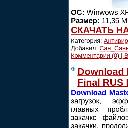
ОС:
Winwows XP/
Размер:
11,35 М
СКАЧАТЬ Н
Категория:
Антиви
Добавил:
Сан_Сан
Комментарии (0) | 
Download M
Final RUS
Download Mast
загрузок, э
главных проб
закачке файло
закачки, продол