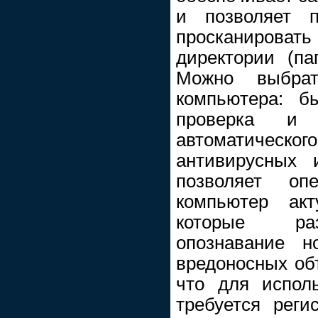
и позволяет п
просканиров
директории (па
Можно выбра
компьютера: б
проверка и 
автоматиче
антивирусных 
позволяет оп
компьютер акт
которые раз
опознавание н
вредоносных объ
что для испол
требуется регис