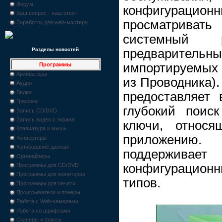
Форум
конфигурацион
Ваш вопрос - наш ответ
просматрива
Заработок для web-мастера
системный р
предварит
Разделы новостей
импортируемых r
Программы
Архиваторы
из Проводника).
Аудио
Видео
предоставляет 
Графика
глубокий поис
Запись CD/DVD
Запись видео с экрана
ключи, относя
Клавиатура и мышь
приложению.
Конвертеры
Копирование данных
поддерживае
Органайзеры
конфигурацион
Программы для CD/DVD
Программы для мониторов
типов.
Программы для печати
Проигрыватели и плееры
Работа с Web-камерами
Работа со шрифтами
Сканеры и факсы