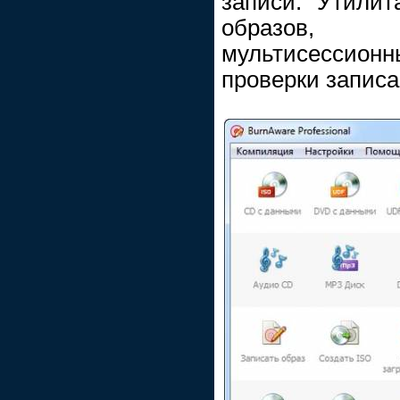
записи. Утилит
образов, 
мультисессион
проверки записа