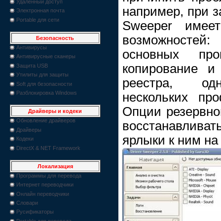
Удаленный доступ
например, при з
Электронная почта
Portable для сети
Sweeper имеет
возможностей:
Безопасность
Антивирусы
основных прои
Антивирусные сканеры
копирование и 
Защита USB
Утилиты для защиты
реестра, од
Soft для безопасности
Разблокировка Windows
нескольких пр
Опции резервно
Драйверы и кодеки
Обновление драйверов
восстанавлива
Драйверы
ярлыки к ним на
Кодеки
DirectX & NET Framework
Локализация
Программы для перевода
Интернет переводчики
Онлайн переводчики
Словари
Русификаторы
Portable для перевода