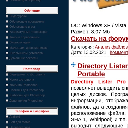
Обучение
Видеоуроки
Обучающие программы
ОС: Windows XP / Vista / 
Обучающие игры
Размер: 8,07 Мб
Клавиатурные тренажеры
Скачать на фору
Книги и справочники
Энциклопедии
Категория:
Анализ файлов
Малышам, дошкольникам
Дата:
13.02.2021
|
Коммента
Школьникам, учителям
Домашние секреты
Directory Liste
Photoshop
Portable
Видеуроки по фотошопу
Уроки фотошопа
Directory Lister Pro
Книги по Photoshop
позволяет выводить сп
Плагины для Photoshop
целых дисков. Прогр
Шаблоны для Photoshop
информации, отобража
Дополнения Photoshop
файлов, дата создания
Телефон и смартфон
расположение файла, 
Android
SHA-1, Whirlpool) и т
Soft для Mobile
выводит следующие ст
Отправка sms