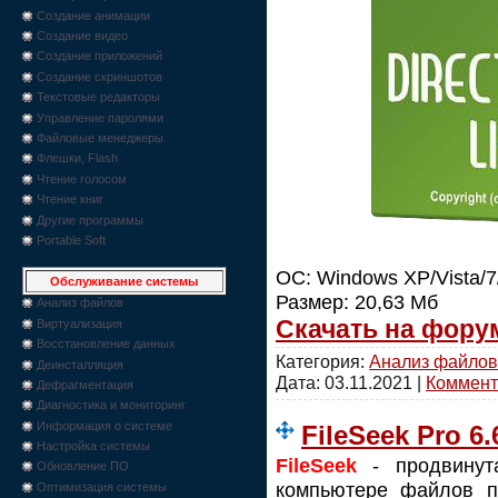
Создание анимации
Создание видео
Создание приложений
Создание скриншотов
Текстовые редакторы
Управление паролями
Файловые менеджеры
Флешки, Flash
Чтение голосом
Чтение книг
Другие программы
Portable Soft
ОС: Windows XP/Vista/7
Обслуживание системы
Размер: 20,63 Мб
Анализ файлов
Скачать на фору
Виртуализация
Восстановление данных
Категория:
Анализ файлов
Деинсталляция
Дата:
03.11.2021
|
Коммента
Дефрагментация
Диагностика и мониторинг
Информация о системе
FileSeek Pro 6.
Настройка системы
FileSeek
- продвинут
Обновление ПО
компьютере файлов п
Оптимизация системы