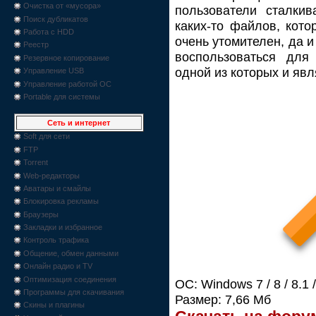
Очистка от «мусора»
пользователи сталкив
Поиск дубликатов
каких-то файлов, кото
Работа с HDD
очень утомителен, да 
Реестр
воспользоваться для
Резервное копирование
одной из которых и явл
Управление USB
Управление работой ОС
Portable для системы
Сеть и интернет
Soft для сети
FTP
Torrent
Web-редакторы
Аватары и смайлы
Блокировка рекламы
Браузеры
Закладки и избранное
Контроль трафика
Общение, обмен данными
Онлайн радио и TV
Оптимизация соединения
ОС: Windows 7 / 8 / 8.1 
Программы для скачивания
Размер: 7,66 Мб
Скины и плагины