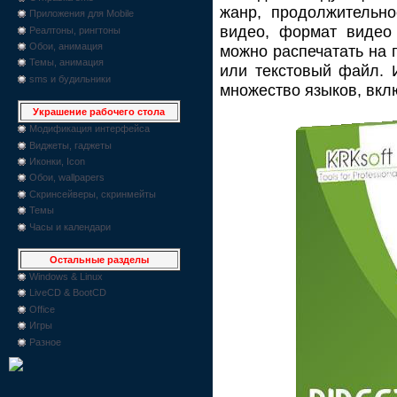
жанр, продолжительно
Приложения для Mobile
видео, формат видео 
Реалтоны, рингтоны
Обои, анимация
можно распечатать на 
Темы, анимация
или текстовый файл. 
sms и будильники
множество языков, вкл
Украшение рабочего стола
Модификация интерфейса
Виджеты, гаджеты
Иконки, Icon
Обои, wallpapers
Скринсейверы, скринмейты
Темы
Часы и календари
Остальные разделы
Windows & Linux
LiveCD & BootCD
Office
Игры
Разное