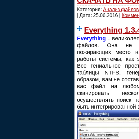
СКАЧАТЬ НА ФО
Категория:
Анализ файлов
| Дата:
25.06.2016
|
Коммент
Everything 1.3.
Everything
- великолеп
файлов. Она не с
пожирающих место н
работы системы, как 
Все гениальное прост
таблицы NTFS, гене
образом, вам не соста
вас файл на любом 
сканировать неск
осуществлять поиск п
быть интегрированной 