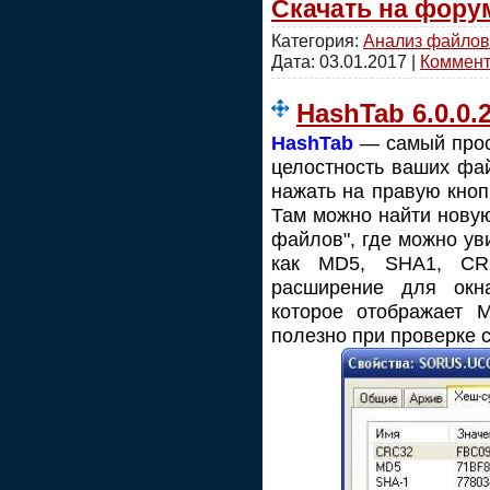
Скачать на фору
Категория:
Анализ файлов
Дата:
03.01.2017
|
Коммента
HashTab 6.0.0
HashTab
— самый прос
целостность ваших фа
нажать на правую кноп
Там можно найти нову
файлов", где можно ув
как MD5, SHA1, CR
расширение для окн
которое отображает 
полезно при проверке 