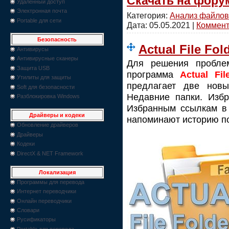
Скачать на фору
Удаленный доступ
Электронная почта
Категория:
Анализ файлов
Portable для сети
Дата:
05.05.2021
|
Коммента
Безопасность
Actual File Fol
Антивирусы
Антивирусные сканеры
Для решения пробле
Защита USB
программа
Actual Fil
Утилиты для защиты
предлагает две нов
Soft для безопасности
Недавние папки. Избр
Разблокировка Windows
Избранным ссылкам в 
Драйверы и кодеки
напоминают историю по
Обновление драйверов
Драйверы
Кодеки
DirectX & NET Framework
Локализация
Программы для перевода
Интернет переводчики
Онлайн переводчики
Словари
Русификаторы
Portable для перевода