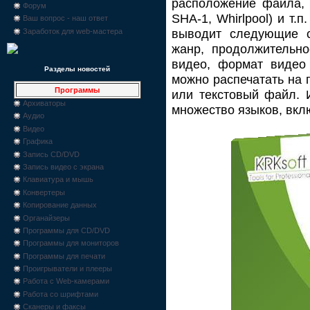
расположение файла, 
Форум
SHA-1, Whirlpool) и т
Ваш вопрос - наш ответ
выводит следующие ст
Заработок для web-мастера
жанр, продолжительно
видео, формат видео 
Разделы новостей
можно распечатать на 
Программы
или текстовый файл. 
Архиваторы
множество языков, вкл
Аудио
Видео
Графика
Запись CD/DVD
Запись видео с экрана
Клавиатура и мышь
Конвертеры
Копирование данных
Органайзеры
Программы для CD/DVD
Программы для мониторов
Программы для печати
Проигрыватели и плееры
Работа с Web-камерами
Работа со шрифтами
Сканеры и факсы