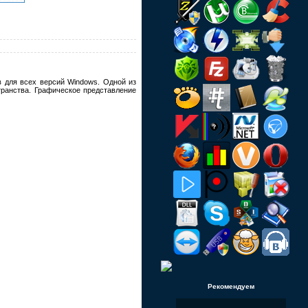
в для всех версий Windows. Одной из
ранства. Графическое представление
Рекомендуем