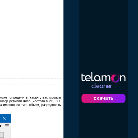
ожет определить, какая у вас модель
омер ревизии чипа, частота в 2D, 3D-
а именно ее тип, объем, разрядность