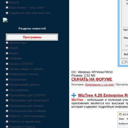
Форум
Ваш вопрос - наш ответ
Заработок для web-мастера
Разделы новостей
Программы
Архиваторы
Аудио
Видео
Графика
Запись CD/DVD
Запись видео с экрана
ОС: Windows XP/Vista/7/8/10
Клавиатура и мышь
Размер: 2,52 Мб
СКАЧАТЬ НА ФОРУМЕ
Конвертеры
Копирование данных
Категория:
Информация о системе
| Просмотр
Органайзеры
WizTree 4.26 Enterprise R
Программы для CD/DVD
WizTree
- небольшая и полезная ути
Программы для мониторов
приложения является его высокая п
Программы для печати
которая содержит подробную информ
Проигрыватели и плееры
Работа с Web-камерами
Работа со шрифтами
Сканеры и факсы