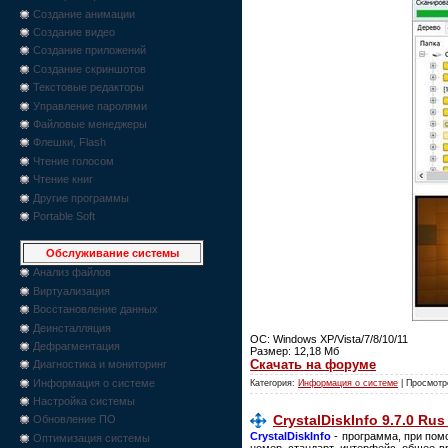
Создание анимации
Создание видео
Создание приложений
Создание скриншотов
Текстовые редакторы
Управление паролями
Файловые менеджеры
Флешки, Flash
Чтение голосом
Чтение книг
Другие программы
Portable Soft
Обслуживание системы
Анализ файлов
Виртуализация
Восстановление данных
Деинсталляция
ОС: Windows XP/Vista/7/8/10/11
Дефрагментация
Размер: 12,18 Мб
Скачать на форуме
Диагностика и мониторинг
Информация о системе
Категория:
Информация о системе
| Просмотр
Настройка системы
CrystalDiskInfo 9.7.0 Rus
Обновление ПО
CrystalDiskInfo
- программа, при пом
Оптимизация системы
номер, стандарт, интерфейс, общее в