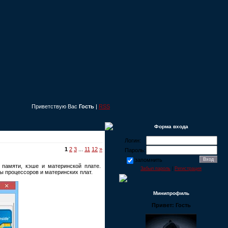
Приветствую Вас
Гость
|
RSS
Форма входа
Логин:
1
2
3
...
11
12
»
Пароль:
запомнить
памяти, кэше и материнской плате.
Забыл пароль
|
Регистрация
 процессоров и материнских плат.
Минипрофиль
Привет: Гость