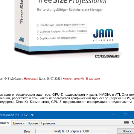
ов: 648 | Добавил:
Непоседа
| Дата:
28.07.2021
|
Комментарии (0) | В закладки
мации о графическом адаптере. GPU-Z поддерживает и карты NVIDIA, и ATI. Она пом
чения, расскажет о том, какой используется графический процессор (версия BIOS, н
поддержке DirectX). Кроме этого, GPU-Z предоставляет информацию о видеопамяти, 