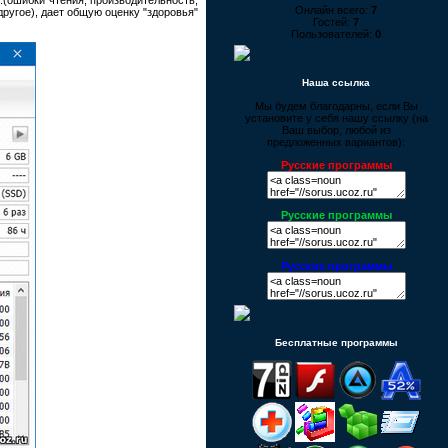
Онлайн всего:
7
ругое), дает общую оценку "здоровья"
Гостей:
7
Пользователей:
0
Наша ссылка
Мы будем благодарны, если Вы
установите у себя нашу ссылку (на
Ваш выбор, любой из
предложенных вариантов):
Русские программы
Русские программы
Русские программы
Бесплатные программы