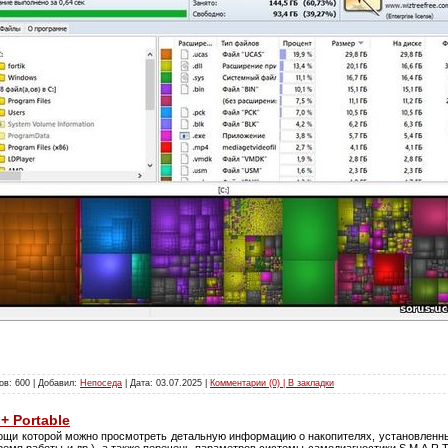
ов: 600 | Добавил:
Непоседа
| Дата:
03.07.2025
|
Комментарии (0) | В закладки
 + Portable
ощи которой можно просмотреть детальную информацию о накопителях, установленн
ремя работы и др.), а также перечень параметров системы самодиагностики S.M.A.R.T