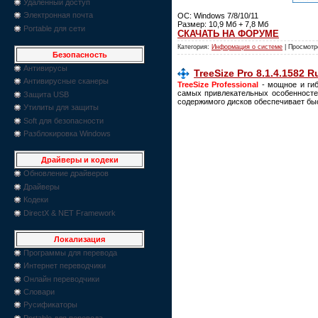
Удаленный доступ
Электронная почта
ОС: Windows 7/8/10/11
Размер: 10,9 Мб + 7,8 Мб
Portable для сети
СКАЧАТЬ НА ФОРУМЕ
Категория:
Информация о системе
| Просмотр
Безопасность
Антивирусы
TreeSize Pro 8.1.4.1582 R
Антивирусные сканеры
TreeSize Professional
- мощное и гиб
самых привлекательных особенносте
Защита USB
содержимого дисков обеспечивает бы
Утилиты для защиты
Soft для безопасности
Разблокировка Windows
Драйверы и кодеки
Обновление драйверов
Драйверы
Кодеки
DirectX & NET Framework
Локализация
Программы для перевода
Интернет переводчики
Онлайн переводчики
Словари
Русификаторы
Portable для перевода