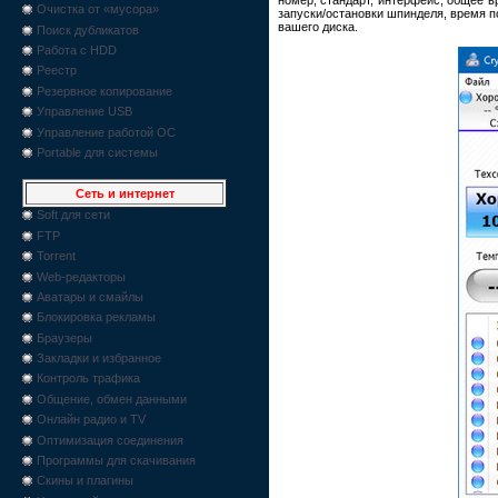
Очистка от «мусора»
запуски/остановки шпинделя, время п
вашего диска.
Поиск дубликатов
Работа с HDD
Реестр
Резервное копирование
Управление USB
Управление работой ОС
Portable для системы
Сеть и интернет
Soft для сети
FTP
Torrent
Web-редакторы
Аватары и смайлы
Блокировка рекламы
Браузеры
Закладки и избранное
Контроль трафика
Общение, обмен данными
Онлайн радио и TV
Оптимизация соединения
Программы для скачивания
Скины и плагины