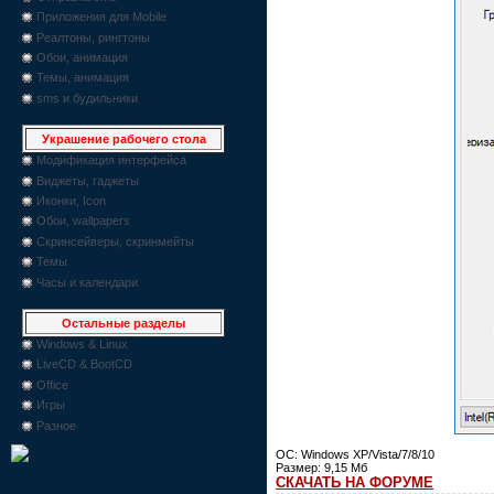
Приложения для Mobile
Реалтоны, рингтоны
Обои, анимация
Темы, анимация
sms и будильники
Украшение рабочего стола
Модификация интерфейса
Виджеты, гаджеты
Иконки, Icon
Обои, wallpapers
Скринсейверы, скринмейты
Темы
Часы и календари
Остальные разделы
Windows & Linux
LiveCD & BootCD
Office
Игры
Разное
ОС: Windows XP/Vista/7/8/10
Размер: 9,15 Мб
СКАЧАТЬ НА ФОРУМЕ