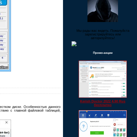
Мы рады вас видеть. Пожалуйста
зарегистрируйтесь или
авторизуйтесь!
Промо-акции
Kerish Doctor 2022 4.90 Rus
бесплатно
естком диске. Особенностью данного
ствию с главной файловой таблицей,