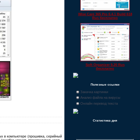
Wise Care 365 Pro 6.4.1 Build 618
Rus бесплатно
Soft Organizer 9.20 Rus
бесплатно
Полезные ссылки
Закачка картинки
Анализ файла на вирусы
Онлайн перевод текста
Статистика дня
ых в компьютере (прошивка, серийный
.(ошибки чтения, производительность,