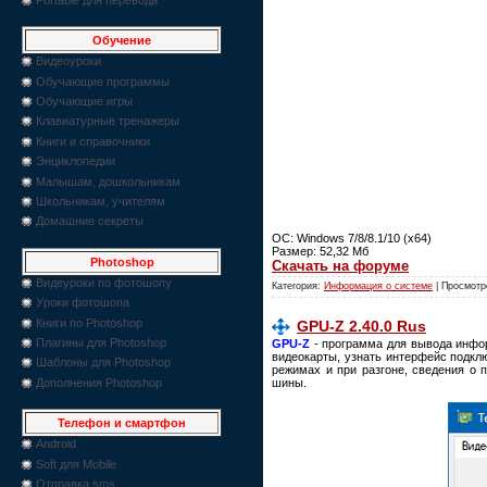
Обучение
Видеоуроки
Обучающие программы
Обучающие игры
Клавиатурные тренажеры
Книги и справочники
Энциклопедии
Малышам, дошкольникам
Школьникам, учителям
Домашние секреты
ОС: Windows 7/8/8.1/10 (x64)
Размер: 52,32 Мб
Photoshop
Скачать на форуме
Видеуроки по фотошопу
Категория:
Информация о системе
| Просмотр
Уроки фотошопа
Книги по Photoshop
GPU-Z 2.40.0 Rus
Плагины для Photoshop
GPU-Z
- программа для вывода инфор
видеокарты, узнать интерфейс подклю
Шаблоны для Photoshop
режимах и при разгоне, сведения о 
шины.
Дополнения Photoshop
Телефон и смартфон
Android
Soft для Mobile
Отправка sms