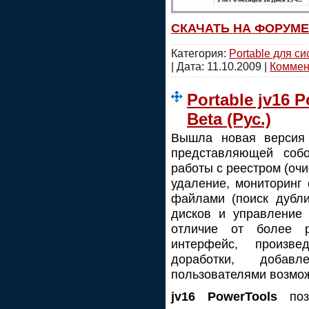
СКАЧАТЬ НА ФОРУМЕ
Категория:
Portable для с
| Дата:
11.10.2009
|
Коммент
Portable jv16 P
Beta (Рус.)
Вышла новая верси
представляющей соб
работы с реестром (очис
удаление, мониторинг 
файлами (поиск дубли
дисков и управление 
отличие от более 
интерфейс, произв
доработки, добавл
пользователями возмо
jv16 PowerTools
позв