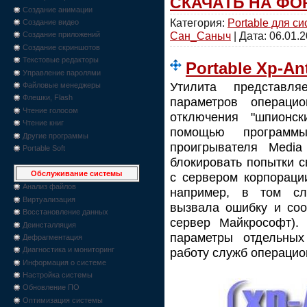
СКАЧАТЬ НА ФО
Создание анимации
Категория:
Portable для с
Создание видео
Сан_Саныч
| Дата:
06.01.
Создание приложений
Создание скриншотов
Текстовые редакторы
Portable Xp-Ant
Управление паролями
Утилита представля
Файловые менеджеры
Флешки, Flash
параметров операци
Чтение голосом
отключения "шпионс
Чтение книг
помощью программ
Другие программы
проигрывателя Media P
Portable Soft
блокировать попытки 
Обслуживание системы
с сервером корпораци
Анализ файлов
например, в том сл
Виртуализация
вызвала ошибку и соо
Восстановление данных
сервер Майкрософт).
Деинсталляция
параметры отдельных
Дефрагментация
работу служб операцио
Диагностика и мониторинг
Информация о системе
Настройка системы
Обновление ПО
Оптимизация системы