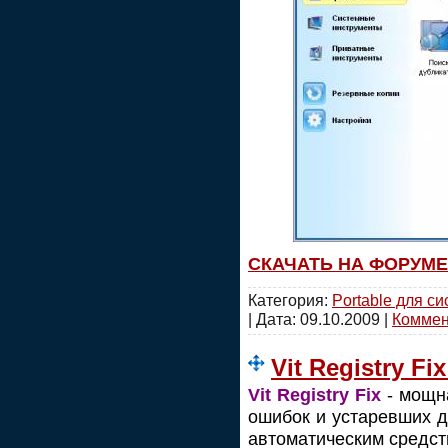
СКАЧАТЬ НА ФОРУМЕ
Категория:
Portable для с
| Дата:
09.10.2009
|
Коммент
Vit Registry Fi
Vit Registry Fix
- мощна
ошибок и устаревших 
автоматическим средст