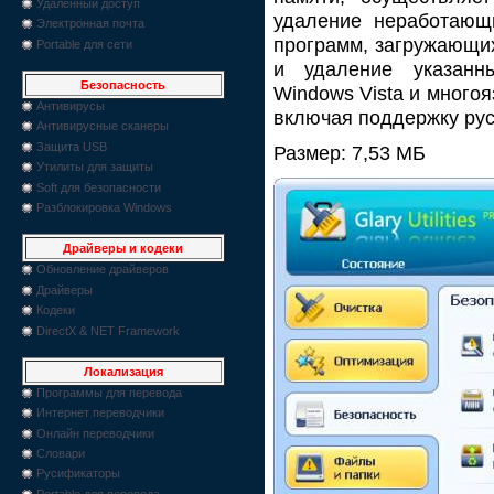
Удаленный доступ
удаление неработающи
Электронная почта
программ, загружающих
Portable для сети
и удаление указанн
Безопасность
Windows Vista и много
Антивирусы
включая поддержку рус
Антивирусные сканеры
Защита USB
Размер: 7,53 МБ
Утилиты для защиты
Soft для безопасности
Разблокировка Windows
Драйверы и кодеки
Обновление драйверов
Драйверы
Кодеки
DirectX & NET Framework
Локализация
Программы для перевода
Интернет переводчики
Онлайн переводчики
Словари
Русификаторы
Portable для перевода