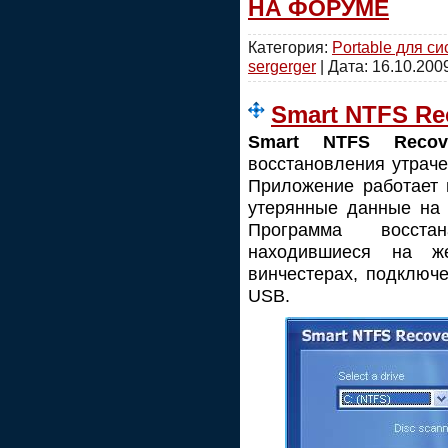
НА ФОРУМЕ
Категория:
Portable для с
sergerger
| Дата:
16.10.200
Smart NTFS Rec
Smart NTFS Reco
восстановления утрач
Приложение работает 
утерянные данные на 
Программа восста
находившиеся на же
винчестерах, подключ
USB.