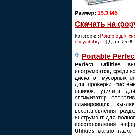
Размер:
15.3 Мб
Скачать на фор
Категория:
Portable для с
motyadobryak
| Дата:
25.09
Portable Perfect
Perfect Utilities
вкл
инструментов, среди к
диска от мусорных фа
для проверки систем
ошибок, утилита дл
оптимизатор операти
планировщик выклю
восстановления разд
инструмент для полно
восстановления ин
Utilities
можно также о