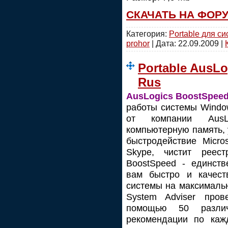
СКАЧАТЬ НА ФОР
Категория:
Portable для с
prohor
| Дата:
22.09.2009
|
Portable AusLo
Rus
AusLogics BoostSpee
работы системы Windo
от компании AusLo
компьютерную память, 
быстродействие Micros
Skype, чистит реес
BoostSpeed - единств
вам быстро и качест
системы на максималь
System Adviser про
помощью 50 разли
рекомендации по каж