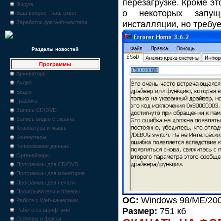
перезагрузке. Кроме э
Форум
о некоторых запущ
Ваш вопрос - наш ответ
инсталляции, но требуе
Заработок для web-мастера
Разделы новостей
Программы
Архиваторы
Аудио
Видео
Графика
Запись CD/DVD
Запись видео с экрана
Клавиатура и мышь
Конвертеры
Копирование данных
Органайзеры
Программы для CD/DVD
Программы для мониторов
Программы для печати
Проигрыватели и плееры
ОС:
Windows 98/ME/200
Работа с Web-камерами
Размер:
751 кб
Работа со шрифтами
Сканеры и факсы