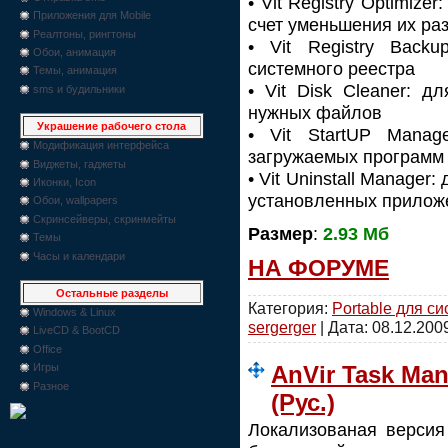
• Vit Registry Optimiz
Приложения для Mobile
счет уменьшения их ра
Реалтоны, рингтоны
• Vit Registry Back
Обои, анимация
системного реестра
Темы, анимация
• Vit Disk Cleaner: 
sms и будильники
нужных файлов
Украшение рабочего стола
• Vit StartUP Manag
Модификация интерфейса
загружаемых программ 
Виджеты, гаджеты
• Vit Uninstall Manager
Иконки, Icon
установленных прилож
Обои, wallpapers
Скринсейверы, скринмейты
Размер
:
2.93 Мб
Темы
Часы и календари
НА ФОРУМЕ
Остальные разделы
Категория:
Portable для с
Windows & Linux
sergerger
| Дата:
08.12.200
LiveCD & BootCD
Office
AnVir Task Man
Игры
Разное
(Рус.)
Локализованая верси