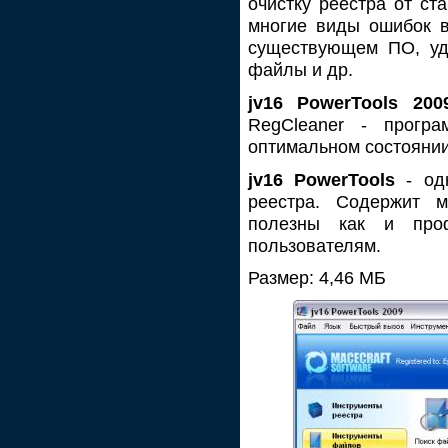
очистку реестра от ст
многие виды ошибок в
существующем ПО, уд
файлы и др.
jv16 PowerTools 200
RegCleaner - прогр
оптимальном состоянии
jv16 PowerTools
- одн
реестра. Содержит м
полезны как и про
пользователям.
Размер: 4,46 МБ