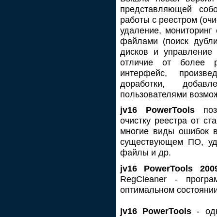
представляющей соб
работы с реестром (очис
удаление, мониторинг 
файлами (поиск дубли
дисков и управление 
отличие от более 
интерфейс, произв
доработки, добавл
пользователями возмо
jv16 PowerTools
позв
очистку реестра от ст
многие виды ошибок в
существующем ПО, уд
файлы и др.
jv16 PowerTools 200
RegCleaner - прогр
оптимальном состоянии
jv16 PowerTools
- од