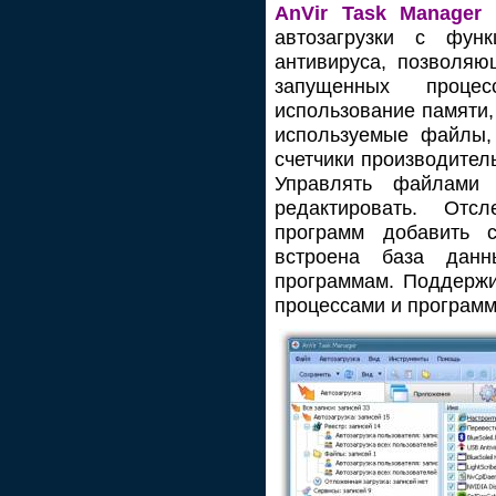
AnVir Task Manager
-
автозагрузки с функ
антивируса, позволя
запущенных процес
использование памяти, 
используемые файлы, 
счетчики производител
Управлять файлами а
редактировать. Отс
программ добавить с
встроена база дан
программам. Поддержи
процессами и программ