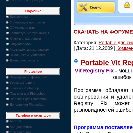
Обучение
Видеоуроки
Обучающие программы
Обучающие игры
СКАЧАТЬ НА ФОРУМЕ
Клавиатурные тренажеры
Книги и справочники
Категория:
Portable для с
Энциклопедии
| Дата:
21.12.2009
|
Коммент
Малышам, дошкольникам
Школьникам, учителям
Portable Vit Reg
Домашние секреты
Vit Registry Fix
- мощн
Photoshop
ошибок 
Видеуроки по фотошопу
Уроки фотошопа
Книги по Photoshop
Программа обладает 
Плагины для Photoshop
сканирования и удале
Шаблоны для Photoshop
Registry Fix може
Дополнения Photoshop
разновидностей ошибок
Телефон и смартфон
Android
Программа поставляе
Soft для Mobile
Отправка sms