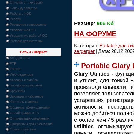
Очистка от «мусора»
Поиск дубликатов
Работа с HDD
Реестр
Размер
:
906 Кб
Резервное копирование
Управление USB
НА ФОРУМЕ
Управление работой ОС
Portable для системы
Категория:
Portable для с
sergerger
| Дата:
28.12.200
Сеть и интернет
Soft для сети
Portable Glary U
FTP
Torrent
Glary Utilities
- функци
Web-редакторы
и утилит, для тонкой 
Аватары и смайлы
Блокировка рекламы
производительности
Браузеры
позволяет пользовател
Закладки и избранное
устаревших регистрац
Контроль трафика
активности, посредст
Общение, обмен данными
можно добиться полно
Онлайн радио и TV
Оптимизация соединения
с более чем 45 разли
Программы для скачивания
Utilities
оптимизирует 
Скины и плагины
памяти, осуществляе