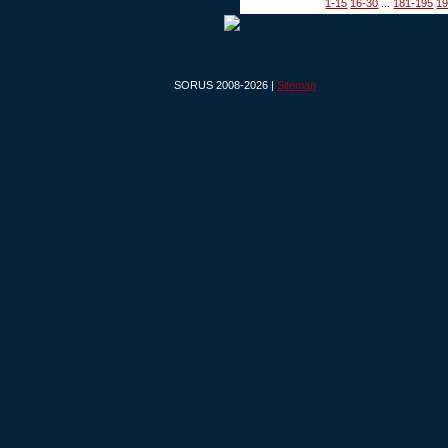
1-15
16-30
...
181-195
19
SORUS 2008-2026 |
Sitemap