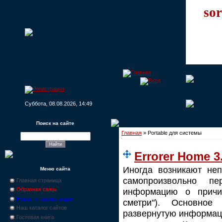
sor
Суббота, 08.08.2026, 14:49
Поиск на сайте
Главная
»
Portable для системы
Errorer Home 3
Иногда возникают неп
Меню сайта
самопроизвольно пе
Главная страница
информацию о причи
Обратная связь
Новости, промо-акции
сметри"). Основно
Наш каталог сайтов
развернутую информац
Гостевая книга