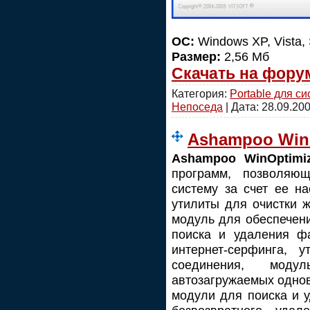
OC:
Windows XP, Vista, 
Размер:
2,56 Мб
Скачать на фору
Категория:
Portable для с
Непоседа
| Дата:
28.09.20
Ashampoo WinO
Ashampoo WinOptimiz
программ, позволяющ
систему за счет ее на
утилиты для очистки ж
модуль для обеспечен
поиска и удаления ф
интернет-cepфингa, у
соединения, моду
автозагружаемых однов
модули для поиска и 