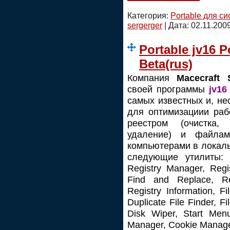
Категория:
Portable для с
sergerger
| Дата:
02.11.200
Portable jv16 P
Beta(rus)
Компания
Macecraft 
своей программы
jv16
самых известных и, не
для оптимизациии раб
реестром (очистка, 
удаление) и файлам
компьютерами в локаль
следующие утилиты: S
Registry Manager, Regis
Find and Replace, Reg
Registry Information, Fi
Duplicate File Finder, Fi
Disk Wiper, Start Menu
Manager, Cookie Manager