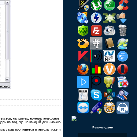
екстов, например, номера телефонов,
арь на год, где на каждый день можно
Рекомендуем
мма сама пропишется в автозапуске и