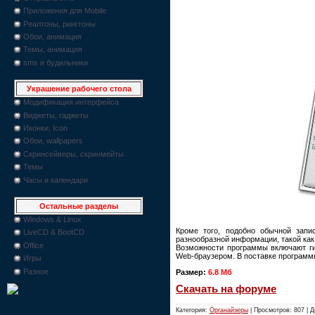
Приложения для Mobile
Реалтоны, рингтоны
Обои, анимация
Темы, анимация
sms и будильники
Украшение рабочего стола
Модификация интерфейса
Виджеты, гаджеты
Иконки, Icon
Обои, wallpapers
Скринсейверы, скринмейты
Темы
Часы и календари
Остальные разделы
Windows & Linux
Кроме того, подобно обычной запи
LiveCD & BootCD
разнообразной информации, такой как 
Office
Возможности программы включают гиб
Web-браузером. В поставке программ
Игры
Разное
Размер:
6.8 Мб
Скачать на форуме
Категория:
Органайзеры
| Просмотров: 807 | 