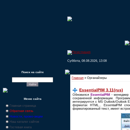
Суббота, 08.08.2026, 13:08
Поиск на сайте
Главная
»
Органайзеры
EssentialPIM 3.11(rus)
Обновился
EssentialPIM
- менеджер 
сохраненной информации. Программ
Меню сайта
интегрируется с MS Outlook/Outlook 
форматах HTML... EssentialPIM сп
Главная страница
форматированный текст, имеет встрое
Обратная связь
Новости, промо-акции
Наш каталог сайтов
Гостевая книга