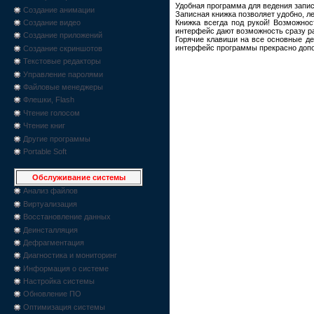
Удобная программа для ведения запис
Создание анимации
Записная книжка позволяет удобно, 
Книжка всегда под рукой! Возможнос
Создание видео
интерфейс дают возможность сразу ра
Создание приложений
Горячие клавиши на все основные де
интерфейс программы прекрасно допо
Создание скриншотов
Текстовые редакторы
Управление паролями
Файловые менеджеры
Флешки, Flash
Чтение голосом
Чтение книг
Другие программы
Portable Soft
Обслуживание системы
Анализ файлов
Виртуализация
Восстановление данных
Деинсталляция
Дефрагментация
Диагностика и мониторинг
Информация о системе
Настройка системы
Обновление ПО
Оптимизация системы