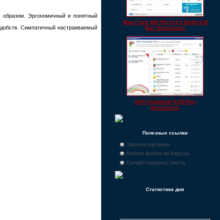
ас образом. Эргономичный и понятный
Wise Care 365 Pro 6.4.1 Build 618
еудобств. Симпатичный настраиваемый
Rus бесплатно
Soft Organizer 9.20 Rus
бесплатно
Полезные ссылки
Закачка картинки
Анализ файла на вирусы
Онлайн перевод текста
Статистика дня