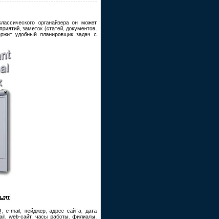
лассического органайзера он может
риятий, заметок (статей, документов,
держит удобный планировщик задач с
 e-mail, пейджер, адрес сайта, дата
il, web-сайт, часы работы, филиалы,