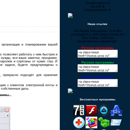
Онлайн всего:
2
Гостей:
2
Пользователей:
0
Наша ссылка
Мы будем благодарны, если Вы
установите у себя нашу ссылку (на
Ваш выбор, любой из
предложенных вариантов):
организации и планировании вашей
Русские программы
о позволяет работать с ним быстрее и
нужды, все ваши заметки, праздники,
паролем и спрятаны от чужих глаз. И
Русские программы
ые задачи, будете предупреждены о
, прекрасно подходят для хранения
Русские программы
ацию с клиентом электронной почты и
 собственные даты.
аммы...
Бесплатные программы