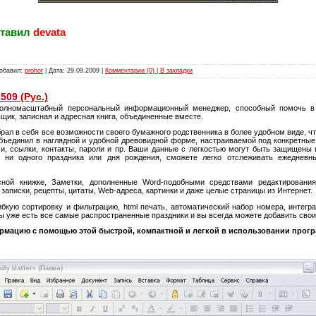
тавил
devata
Добавил:
prohor
| Дата:
29.09.2009
|
Комментарии (0) | В закладки
509 (Рус.)
олномасштабный персональный информационный менеджер, способный помочь в 
вщик, записная и адресная книга, объединенные вместе.
рал в себя все возможности своего бумажного родственника в более удобном виде, чт
бъединил в наглядной и удобной древовидной форме, настраиваемой под конкретные 
чи, ссылки, контакты, пароли и пр. Ваши данные с легкостью могут быть защищены 
 ни одного праздника или дня рождения, сможете легко отслеживать ежедневн
сной книжке, Заметки, дополненные Word-подобными средствами редактирования
записки, рецепты, цитаты, Web-адреса, картинки и даже целые страницы из Интернет.
кую сортировку и фильтрацию, html печать, автоматический набор номера, интегр
ы уже есть все самые распространенные праздники и вы всегда можете добавить свои
мацию с помощью этой быстрой, компактной и легкой в использовании прогр