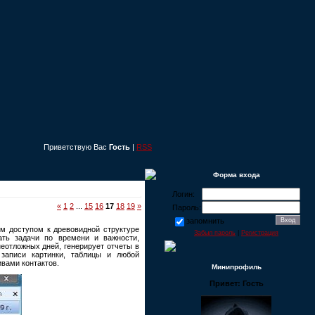
Приветствую Вас
Гость
|
RSS
Форма входа
Логин:
«
1
2
...
15
16
17
18
19
»
Пароль:
запомнить
м доступом к древовидной структуре
Забыл пароль
|
Регистрация
ать задачи по времени и важности,
неотложных дней, генерирует отчеты в
 записи картинки, таблицы и любой
вами контактов.
Минипрофиль
Привет: Гость