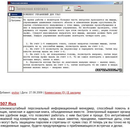
 Добавил:
prohor
| Дата:
27.09.2009
|
Комментарии (0) | В закладки
1507 Rus
олномасштабный персональный информационный менеджер, способный помочь в 
вщик, записная и адресная книга, объединенные вместе. Электронный вариант орган
лее удобном виде, что позволяет работать с ним быстрее и проще. Его интуитивны
ваемой под конкретные нужды, все ваши заметки, праздники, памятные даты, списк
ю могут быть защищены паролем и спрятаны от чужих глаз. И теперь уж вы точно не пр
ь ежедневные задачи, будете предупреждены о приближающихся встречах и делах.