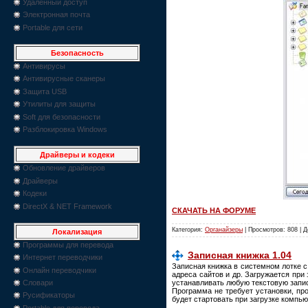
Удаленный доступ
Электронная почта
Portable для сети
Безопасность
Антивирусы
Антивирусные сканеры
Защита USB
Утилиты для защиты
Soft для безопасности
Разблокировка Windows
Драйверы и кодеки
Обновление драйверов
Драйверы
Кодеки
DirectX & NET Framework
СКАЧАТЬ НА ФОРУМЕ
Категория:
Органайзеры
| Просмотров: 808 | 
Локализация
Программы для перевода
Записная книжка 1.04
Интернет переводчики
Записная книжка в системном лотке 
Онлайн переводчики
адреса сайтов и др. Загружается при
устанавливать любую текстовую запис
Словари
Программа не требует установки, пр
Русификаторы
будет стартовать при загрузке компью
Portable для перевода