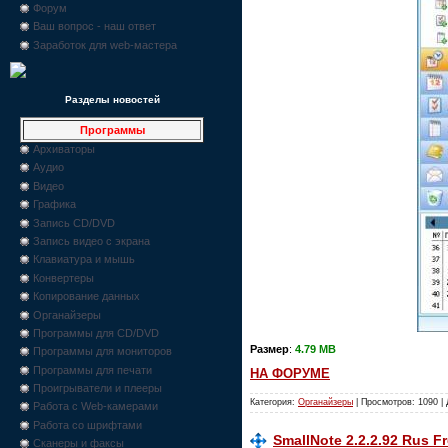
Форум
Ваш вопрос - наш ответ
Заработок для web-мастера
Разделы новостей
Программы
Архиваторы
Аудио
Видео
Графика
Запись CD/DVD
Запись видео с экрана
Клавиатура и мышь
Конвертеры
Копирование данных
Органайзеры
Программы для CD/DVD
Размер
:
4.79 MB
Программы для мониторов
Программы для печати
НА ФОРУМЕ
Проигрыватели и плееры
Категория:
Органайзеры
| Просмотров: 1090 |
Работа с Web-камерами
Работа со шрифтами
SmallNote 2.2.2.92 Rus Fre
Сканеры и факсы