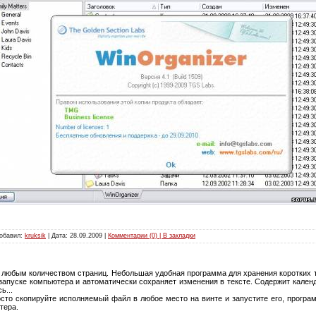
Добавил:
kruksik
| Дата:
28.09.2009
|
Комментарии (0) | В закладки
с любым количеством страниц. Небольшая удобная программа для хранения коротких т
 запуске компьютера и автоматически сохраняет изменения в тексте. Содержит календ
ь...
осто скопируйте исполняемый файл в любое место на винте и запустите его, програ
тера.