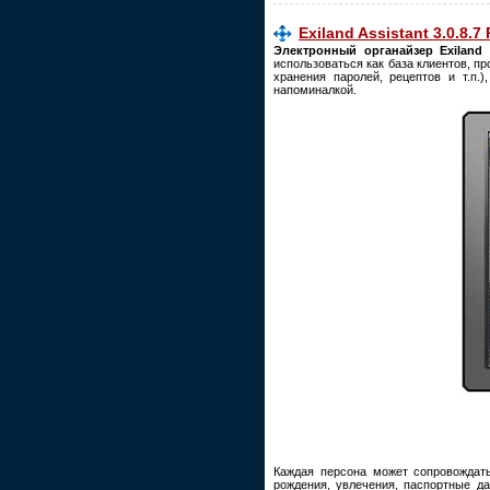
Exiland Assistant 3.0.8.7
Электронный органайзер Exiland 
использоваться как база клиентов, п
хранения паролей, рецептов и т.п.
напоминалкой.
Каждая персона может сопровождатьс
рождения, увлечения, паспортные да