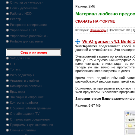
Очистка от «мусора»
Размер: 2Мб
Поиск дубликатов
Материал любезно предос
Работа с HDD
Реестр
СКАЧАТЬ НА ФОРУМЕ
Резервное копирование
Управление USB
Категория:
Органайзеры
| Просмотров: 901 | 
Управление работой ОС
WinOrganizer v4.1 Build 1
Portable для системы
WinOrganizer
представляет собой п
деловой и личной жизни. Это планиро
Сеть и интернет
Электронный вариант органайзера воб
Soft для сети
проще. Его интуитивный интерфейс о
памятные даты, списки задач, встре
FTP
теперь уж вы точно не пропустите
Torrent
приближающихся встречах и делах.
Web-редакторы
Кроме того, подобно обычной запи
Аватары и смайлы
разнообразной информации, такой как 
Блокировка рекламы
Возможности программы включают гиб
Браузеры
Web-браузером. В поставке программ
Закладки и избранное
Запомните всю Вашу важную инфор
Контроль трафика
Размер: 6,67 МБ
Общение, обмен данными
Онлайн радио и TV
Оптимизация соединения
Программы для скачивания
Скины и плагины