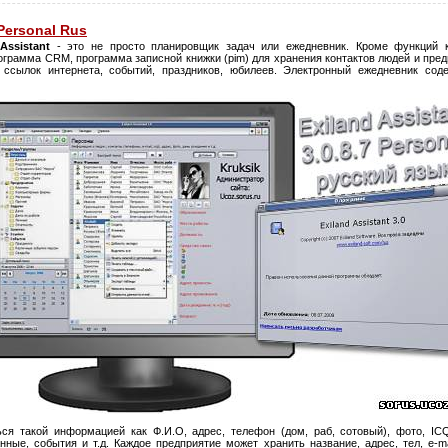
 Personal Rus
Assistant
- это не просто планировщик задач или ежедневник. Кроме функций к
рограмма CRM, программа записной книжки (pim) для хранения контактов людей и предп
), ссылок интернета, событий, праздников, юбилеев. Электронный ежедневник со
я такой информацией как Ф.И.О, адрес, телефон (дом, раб, сотовый), фото, ICQ,
нные, события и т.д. Каждое предприятие может хранить название, адрес, тел, e-ma