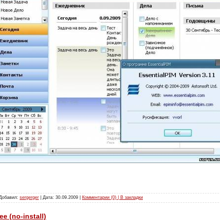
 Добавил:
sergerger
| Дата:
30.09.2009
|
Комментарии (0) | В закладки
e (no-install)