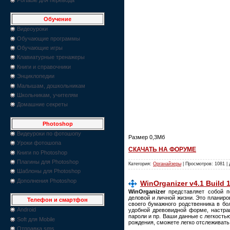
Обучение
Видеоуроки
Обучающие программы
Обучающие игры
Клавиатурные тренажеры
Книги и справочники
Энциклопедии
Малышам, дошкольникам
Школьникам, учителям
Домашние секреты
Photoshop
Видеуроки по фотошопу
Размер 0,3Мб
Уроки фотошопа
СКАЧАТЬ НА ФОРУМЕ
Книги по Photoshop
Плагины для Photoshop
Категория:
Органайзеры
| Просмотров: 1081 |
Шаблоны для Photoshop
Дополнения Photoshop
WinOrganizer v4.1 Build 
WinOrganizer
представляет собой п
деловой и личной жизни. Это планиро
Телефон и смартфон
своего бумажного родственника в бо
Android
удобной древовидной форме, настраи
пароли и пр. Ваши данные с легкость
Soft для Mobile
рождения, сможете легко отслеживат
Отправка sms