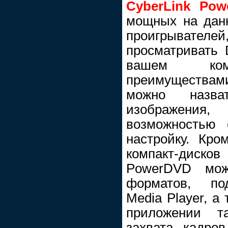
CyberLink Pow
мощных на дан
проигрыват
просматривать 
вашем комп
преимуществам
можно назва
изображения,
возможностью 
настройку. Кр
компакт-диск
PowerDVD мож
форматов, по
Media Player, 
приложении т
захвата кадро