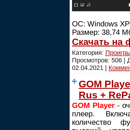
ОС: Windows XP/
Размер: 38,74 М
Скачать на
Категория:
Проигры
Просмотров: 506 |
02.04.2021
|
Коммен
GOM Player
Rus + RePa
GOM Player
- о
плеер. Вклю
количество фу