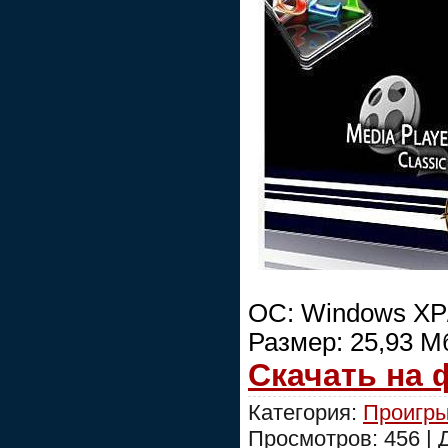
ОС: Windows XP/V
Размер: 25,93 М
Скачать на
Категория:
Проигры
Просмотров: 456 |