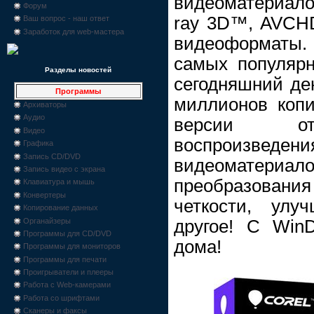
видеоматериал
Форум
ray 3D™, AVCH
Ваш вопрос - наш ответ
Заработок для web-мастера
видеоформаты.
самых популярн
Разделы новостей
сегодняшний де
Программы
миллионов копи
Архиваторы
Аудио
версии отн
Видео
воспроизве
Графика
Запись CD/DVD
видеоматер
Запись видео с экрана
преобразовани
Клавиатура и мышь
Конвертеры
четкости, улу
Копирование данных
Органайзеры
другое! С Win
Программы для CD/DVD
дома!
Программы для мониторов
Программы для печати
Проигрыватели и плееры
Работа с Web-камерами
Работа со шрифтами
Сканеры и факсы