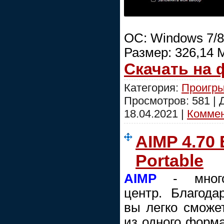
ОС: Windows 7/8
Размер: 326,14 
Скачать на
Категория:
Проигры
Просмотров: 581 |
18.04.2021
|
Коммен
AIMP 4.70 
Portable
AIMP
- многоф
центр. Благода
вы легко сможе
из одного форма