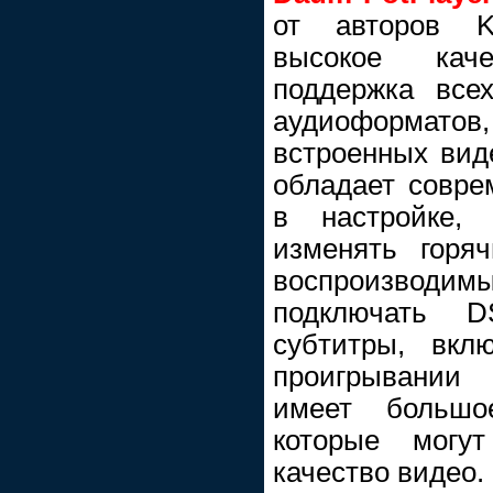
от авторов K
высокое каче
поддержка все
аудиоформат
встроенных виде
обладает совре
в настройке, 
изменять горя
воспроизводимы
подключать DS
субтитры, вкл
проигрывании 
имеет большое
которые могут
качество видео.