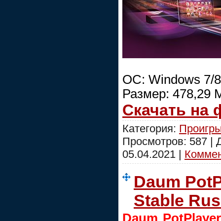
ОС: Windows 7/8
Размер: 478,29 
Скачать на
Категория:
Проигры
Просмотров: 587 |
05.04.2021
|
Коммен
Daum PotPl
Stable Ru
Daum PotPlaye