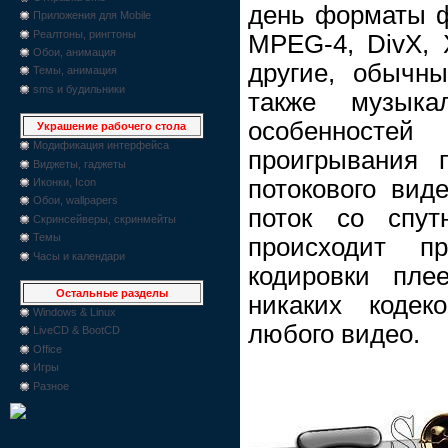
день форматы 
Приложения для Mobile
Реалтоны, рингтоны
MPEG-4, DivX, 
Обои, анимация
другие, обычн
Темы, анимация
sms и будильники
также музык
особенностей
Украшение рабочего стола
Модификация интерфейса
проигрывания 
Виджеты, гаджеты
потокового вид
Иконки, Icon
Обои, wallpapers
поток со спут
Скринсейверы, скринмейты
Темы
происходит п
Часы и календари
кодировки пле
Остальные разделы
никаких кодек
Windows & Linux
любого видео.
LiveCD & BootCD
Office
Игры
Разное