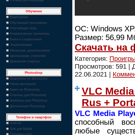
Обучение
Видеоуроки
Обучающие программы
ОС: Windows XP/
Обучающие игры
Клавиатурные тренажеры
Размер: 56,99 М
Книги и справочники
Скачать на
Энциклопедии
Малышам, дошкольникам
Школьникам, учителям
Категория:
Проигры
Домашние секреты
Просмотров: 591 |
22.06.2021
|
Коммен
Photoshop
Видеуроки по фотошопу
Уроки фотошопа
VLC Media 
Книги по Photoshop
Плагины для Photoshop
Rus + Port
Шаблоны для Photoshop
Дополнения Photoshop
VLC Media Play
Телефон и смартфон
способный вос
Android
любые сущест
Soft для Mobile
Отправка sms