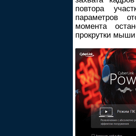
повтора участ
параметров от
момента остан
прокрутки мыши 