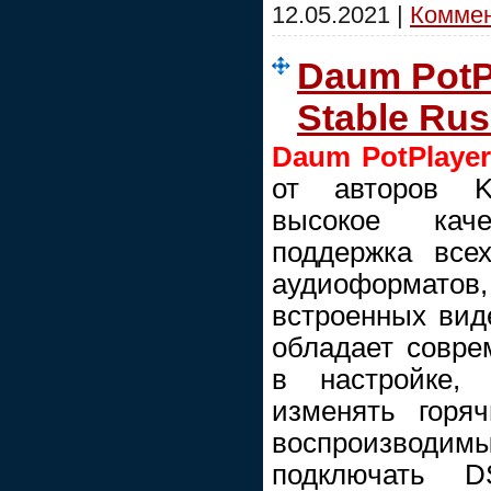
12.05.2021
|
Коммен
Daum PotPl
Stable Ru
Daum PotPlaye
от авторов K
высокое каче
поддержка все
аудиоформат
встроенных виде
обладает совре
в настройке, 
изменять горя
воспроизводимы
подключать DS