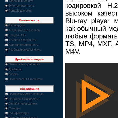
Удаленный доступ
кодировкой H.
Электронная почта
Portable для сети
высоком качес
Blu-ray player
Безопасность
Антивирусы
как обычный ме
Антивирусные сканеры
любые форматы
Защита USB
Утилиты для защиты
TS, MP4, MXF, 
Soft для безопасности
M4V.
Разблокировка Windows
Драйверы и кодеки
Обновление драйверов
Драйверы
Кодеки
DirectX & NET Framework
Локализация
Программы для перевода
Интернет переводчики
Онлайн переводчики
Словари
Русификаторы
Portable для перевода