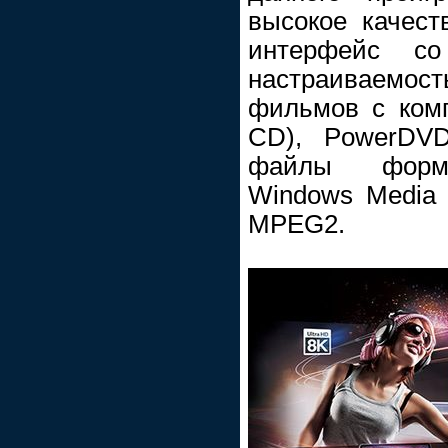
высокое качест
интерфейс с
настраиваемо
фильмов с комп
CD), PowerDVD
файлы форма
Windows Media 
MPEG2.