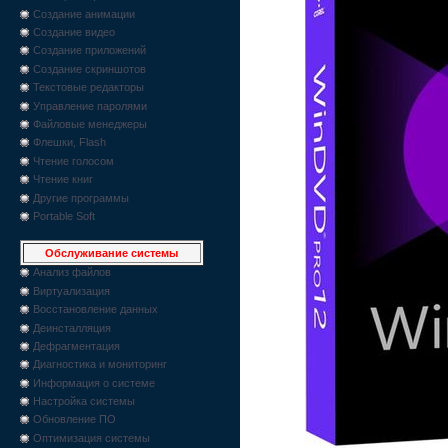
Создание анимации
Создание видео
Создание приложений
Создание скриншотов
Текстовые редакторы
Управление паролями
Файловые менеджеры
Флешки, Flash
Чтение голосом
Чтение книг
Другие программы
Portable Soft
Обслуживание системы
Анализ файлов
Виртуализация
Восстановление данных
Деинсталляция
Дефрагментация
Диагностика и мониторинг
Информация о системе
Настройка системы
Обновление ПО
Оптимизация системы