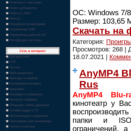
Очистка от «мусора»
Поиск дубликатов
ОС: Windows 7/8
Работа с HDD
Реестр
Размер: 103,65 
Резервное копирование
Скачать на
Управление USB
Управление работой ОС
Категория:
Проигры
Portable для системы
Просмотров: 268 |
Сеть и интернет
18.07.2021
|
Коммен
Soft для сети
FTP
Torrent
AnyMP4 Blu
Web-редакторы
Аватары и смайлы
Rus
Блокировка рекламы
Браузеры
AnyMP4 Blu-r
Закладки и избранное
Контроль трафика
кинотеатр у Ва
Общение, обмен данными
воспроизводит
Онлайн радио и TV
Оптимизация соединения
папки и IS
Программы для скачивания
ограничений, 
Скины и плагины