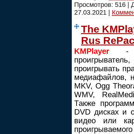
Просмотров: 516 |
27.03.2021
|
Коммен
The KMPlay
Rus RePa
KMPlayer
- э
проигрывате
проигрывать пр
медиафайлов, н
MKV, Ogg Theor
WMV, RealMedi
Также програм
DVD дисках и с
видео или ка
проигрываемого