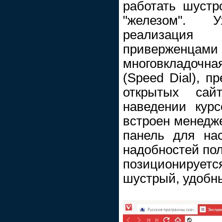
работать шуст
"железом". 
реализация
приверженца
многовкладочная
(Speed Dial), п
открытых сай
наведении курс
встроен менедже
панель для нас
надобностей пол
позиционирует
шустрый, удобн