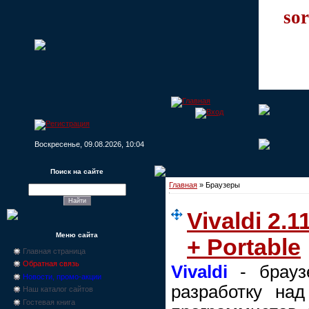
sor
Воскресенье, 09.08.2026, 10:04
Поиск на сайте
Главная
»
Браузеры
Vivaldi 2.1
Меню сайта
+ Portable
Главная страница
Обратная связь
Vivaldi
- брауз
Новости, промо-акции
разработку на
Наш каталог сайтов
Гостевая книга