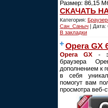
Размер: 86,15 М
СКАЧАТЬ Н
Категория:
Браузе
Сан_Саныч
| Дата:
В закладки
Opera GX 6
Opera GX
- эт
браузера Ope
дополнением к г
в себя уникал
помогут вам по
просмотра веб-с