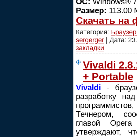
OC:
Windows® 7/
Размер:
113.00
Скачать на
Категория:
Браузе
sergerger
| Дата:
23
закладки
Vivaldi 2.8
+ Portable
Vivaldi
- брауз
разработку на
программистов,
Течнером, со
главой Opera 
утверждают, чт