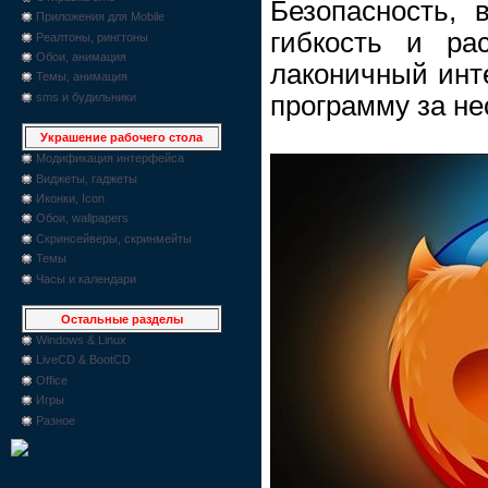
Безопасность, 
Приложения для Mobile
гибкость и ра
Реалтоны, рингтоны
Обои, анимация
лаконичный инт
Темы, анимация
программу за не
sms и будильники
Украшение рабочего стола
Модификация интерфейса
Виджеты, гаджеты
Иконки, Icon
Обои, wallpapers
Скринсейверы, скринмейты
Темы
Часы и календари
Остальные разделы
Windows & Linux
LiveCD & BootCD
Office
Игры
Разное