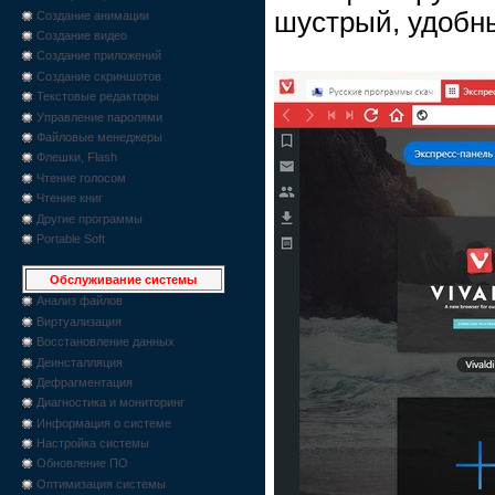
шустрый, удобн
Создание анимации
Создание видео
Создание приложений
Создание скриншотов
Текстовые редакторы
Управление паролями
Файловые менеджеры
Флешки, Flash
Чтение голосом
Чтение книг
Другие программы
Portable Soft
Обслуживание системы
Анализ файлов
Виртуализация
Восстановление данных
Деинсталляция
Дефрагментация
Диагностика и мониторинг
Информация о системе
Настройка системы
Обновление ПО
Оптимизация системы