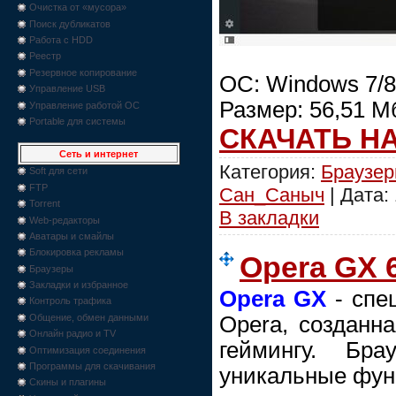
Очистка от «мусора»
Поиск дубликатов
Работа с HDD
Реестр
Резервное копирование
ОС: Windows 7/8/
Управление USB
Размер: 56,51 М
Управление работой ОС
Portable для системы
СКАЧАТЬ Н
Сеть и интернет
Категория:
Браузе
Soft для сети
FTP
Сан_Саныч
| Дата:
Torrent
В закладки
Web-редакторы
Аватары и смайлы
Блокировка рекламы
Opera GX 6
Браузеры
Закладки и избранное
Opera GX
- спе
Контроль трафика
Opera, созданн
Общение, обмен данными
Онлайн радио и TV
геймингу. Бр
Оптимизация соединения
Программы для скачивания
уникальные функ
Скины и плагины