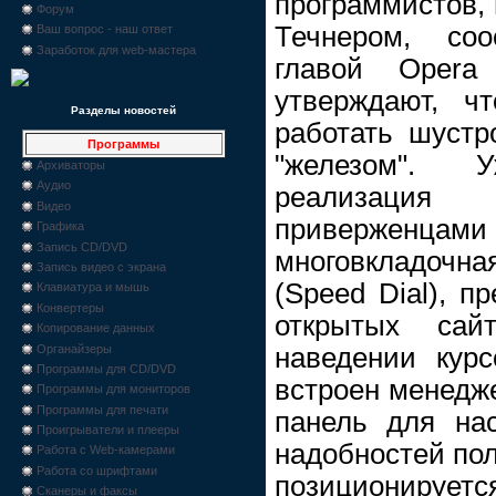
программистов,
Форум
Течнером, со
Ваш вопрос - наш ответ
Заработок для web-мастера
главой Opera 
утверждают, чт
Разделы новостей
работать шуст
Программы
"железом". 
Архиваторы
Аудио
реализация
Видео
приверженца
Графика
Запись CD/DVD
многовкладочная
Запись видео с экрана
(Speed Dial), п
Клавиатура и мышь
Конвертеры
открытых сай
Копирование данных
Органайзеры
наведении курс
Программы для CD/DVD
встроен менедже
Программы для мониторов
Программы для печати
панель для нас
Проигрыватели и плееры
надобностей пол
Работа с Web-камерами
Работа со шрифтами
позиционирует
Сканеры и факсы