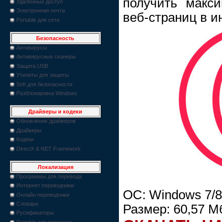
получить макс
Удаленный доступ
Электронная почта
веб-страниц в и
Portable для сети
Безопасность
Антивирусы
Антивирусные сканеры
Защита USB
Утилиты для защиты
Soft для безопасности
Разблокировка Windows
Драйверы и кодеки
Обновление драйверов
Драйверы
Кодеки
DirectX & NET Framework
Локализация
Программы для перевода
Интернет переводчики
ОС: Windows 7/8/
Онлайн переводчики
Словари
Размер: 60,57 М
Русификаторы
Portable для перевода