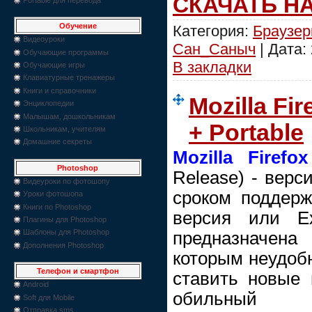
СКАЧАТЬ Н
Обучение
Категория:
Браузе
Видеоуроки
Сан_Саныч
| Дата:
Обучающие программы
В закладки
Обучающие игры
Клавиатурные тренажеры
Книги и справочники
Mozilla Fi
Энциклопедии
Малышам, дошкольникам
+ Portable
Школьникам, учителям
Домашние секреты
Mozilla Firefo
Photoshop
Release) - верс
Видеуроки по фотошопу
сроком поддерж
Уроки фотошопа
Книги по Photoshop
версия или Ex
Плагины для Photoshop
Шаблоны для Photoshop
предназначен
Дополнения Photoshop
которым неудоб
Телефон и смартфон
ставить новые 
Android
обильный п
Soft для Mobile
Отправка sms