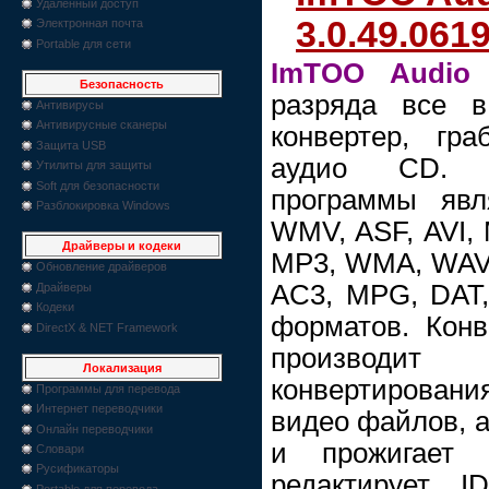
Удаленный доступ
3.0.49.061
Электронная почта
Portable для сети
ImTOO Audio 
Безопасность
разряда все 
Антивирусы
Антивирусные сканеры
конвертер, гр
Защита USB
аудио CD. О
Утилиты для защиты
Soft для безопасности
программы явл
Разблокировка Windows
WMV, ASF, AVI,
Драйверы и кодеки
MP3, WMA, WAV,
Обновление драйверов
AC3, MPG, DAT,
Драйверы
Кодеки
форматов. Кон
DirectX & NET Framework
производи
Локализация
конвертирован
Программы для перевода
Интернет переводчики
видео файлов, а
Онлайн переводчики
и прожигает
Словари
Русификаторы
редактирует I
Portable для перевода