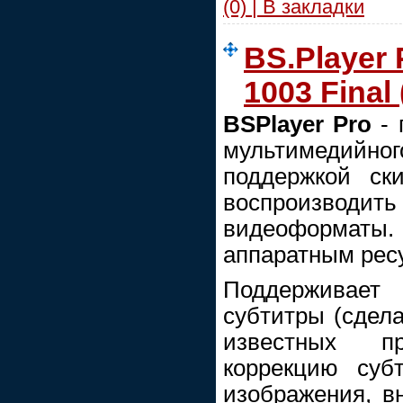
(0) | В закладки
BS.Player 
1003 Final 
BSPlayer Pro
- 
мультимедий
поддержкой ски
воспроизводит
видеоформаты. 
аппаратным рес
Поддерживает
субтитры (сдела
известных пр
коррекцию суб
изображения, в