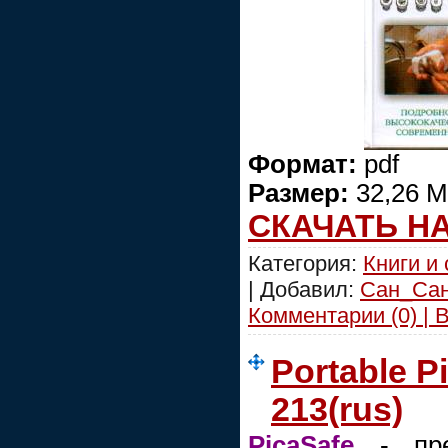
Формат:
pdf
Размер:
32,26 
СКАЧАТЬ Н
Категория:
Книги и
| Добавил:
Сан_Са
Комментарии (0) | 
Portable P
213(rus)
PicaSafe
- пре