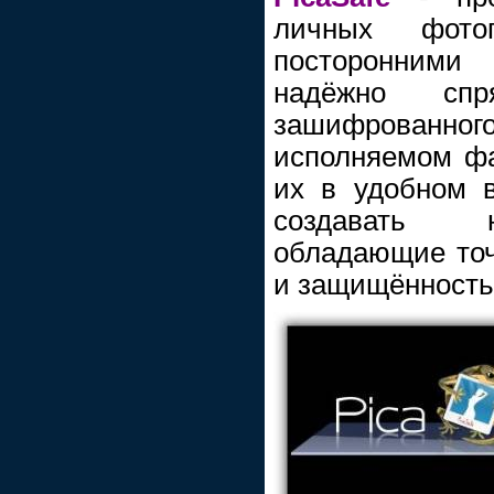
личных фото
посторонним
надёжно спр
зашифрованног
исполняемом фа
их в удобном 
создавать 
обладающие точ
и защищённость