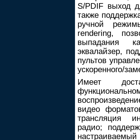
S/PDIF выход 
также поддержка
ручной режимы
rendering, по
выпадания ка
эквалайзер, по
пультов управле
ускоренного/зам
Имеет дос
функциональ
воспроизведение
видео формато
трансляция и
радио; поддерж
настраива