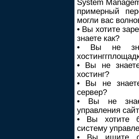
System Managem
примерный пер
могли вас волно
• Вы хотите зар
знаете как?
• Вы не зна
хостинггплощад
• Вы не знает
хостинг?
• Вы не знает
сервер?
• Вы не знае
управления сай
• Вы хотите б
систему управл
• Вы ищите с