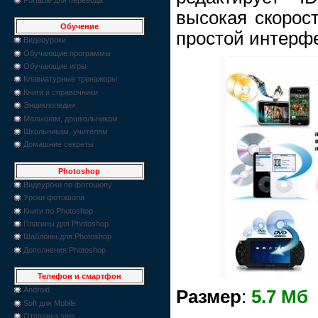
высокая скорост
Обучение
простой интерф
Видеоуроки
Обучающие программы
Обучающие игры
Клавиатурные тренажеры
Книги и справочники
Энциклопедии
Малышам, дошкольникам
Школьникам, учителям
Домашние секреты
Photoshop
Видеуроки по фотошопу
Уроки фотошопа
Книги по Photoshop
Плагины для Photoshop
Шаблоны для Photoshop
Дополнения Photoshop
Телефон и смартфон
Android
Размер
:
5.7 Мб
Soft для Mobile
Отправка sms