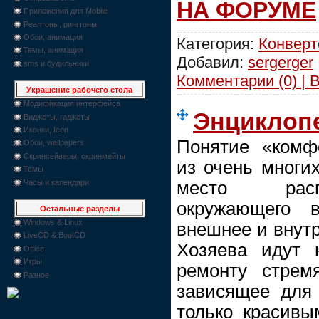
НА ФОРУМЕ
Приложения для Mobile
Реалтоны, рингтоны
Обои, анимация
Категория:
Конвер
Темы, анимация
Добавил:
sergerger
sms и будильники
Комментарии (0) | 
Украшение рабочего стола
Модификация интерфейса
Энциклоп
Виджеты, гаджеты
Иконки, Icon
Понятие «комф
Обои, wallpapers
Скринсейверы, скринмейты
из очень многих
Темы
Часы и календари
место расп
окружающего 
Остальные разделы
Windows & Linux
внешнее и внутр
LiveCD & BootCD
Хозяева идут 
Office
Игры
ремонту стрем
Разное
зависящее для
только красивы