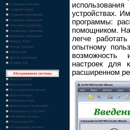
использова
Создание анимации
Создание видео
устройствах. И
Создание приложений
программы: ра
Создание скриншотов
Текстовые редакторы
помощником. Н
Управление паролями
Файловые менеджеры
легче работат
Флешки, Flash
опытному польз
Чтение голосом
Чтение книг
возможность и
Другие программы
настроек для 
Portable Soft
расширенном ре
Обслуживание системы
Анализ файлов
Виртуализация
Восстановление данных
Деинсталляция
Дефрагментация
Диагностика и мониторинг
Информация о системе
Настройка системы
Обновление ПО
Оптимизация системы