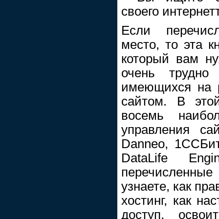
своего интернет
Если перечис
место, то эта к
который вам ну
очень трудно
имеющихся на 
сайтом. В это
восемь наибо
управления сай
Danneo, 1ССБитр
DataLife En
перечисленные
узнаете, как пр
хостинг, как на
доступ, освои