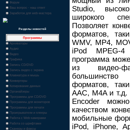
мощный из лин
Форум
Studio, высок
Ваш вопрос - наш ответ
Заработок для web-мастера
широкого сп
Позволяет кон
Разделы новостей
форматов, так
Программы
WMV, MP4, MOV
Архиваторы
iPod MPEG-4
Аудио
Видео
программа може
Графика
Запись CD/DVD
из видео-фа
Запись видео с экрана
большинство
Клавиатура и мышь
Конвертеры
форматов, так
Копирование данных
AAC, M4A и т.
Органайзеры
Программы для CD/DVD
Encoder можн
Программы для мониторов
качеством конв
Программы для печати
Проигрыватели и плееры
мобильные форм
Работа с Web-камерами
Работа со шрифтами
iPod, iPhone, 
Сканеры и факсы