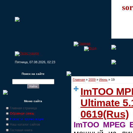
sor
Пятница, 07.08.2026, 02:23
Поиск на сайте
Главная
»
2009
»
Июнь
»
19
ImTOO MP
Ultimate 5.
Меню сайта
Главная страница
0619(Rus)
Обратная связь
Новости, промо-акции
ImTOO MPEG En
Наш каталог сайтов
Гостевая книга