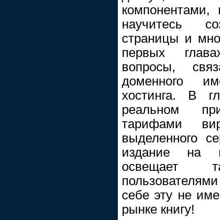
компонентами,
научитесь со
страницы и мног
первых глава
вопросы, свя
доменного и
хостинга. В г
реальном пр
тарифами вир
выделенного се
издание на 
освещает та
пользователями
себе эту не им
рынке книгу!