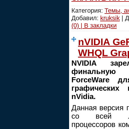
Категория:
Темы, а
Добавил:
kruksik
| 
(0) | В закладки
nVIDIA GeF
WHQL Grap
NVIDIA заре
финальную 
ForceWare д
графических 
nVidia.
Данная версия 
со всей ли
процессоров ко