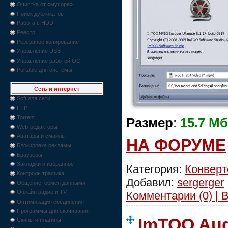
Очистка от «мусора»
Поиск дубликатов
Работа с HDD
Реестр
Резервное копирование
Управление USB
Управление работой ОС
Portable для системы
Сеть и интернет
Soft для сети
FTP
Torrent
Размер
:
15.7 Мб
Web-редакторы
Аватары и смайлы
НА ФОРУМЕ
Блокировка рекламы
Браузеры
Закладки и избранное
Категория:
Конвер
Контроль трафика
Добавил:
sergerger
Общение, обмен данными
Онлайн радио и TV
Комментарии (0) | 
Оптимизация соединения
Программы для скачивания
ImTOO Aud
Скины и плагины