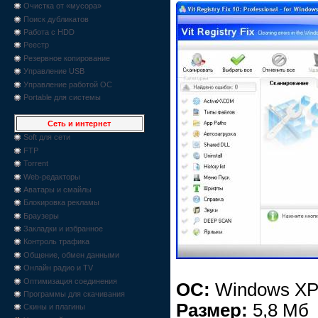
Очистка от «мусора»
Поиск дубликатов
Работа с HDD
Реестр
Резервное копирование
Управление USB
Управление работой ОС
Portable для системы
Сеть и интернет
Soft для сети
FTP
Torrent
Web-редакторы
Аватары и смайлы
Блокировка рекламы
Браузеры
Закладки и избранное
Контроль трафика
Общение, обмен данными
Онлайн радио и TV
Оптимизация соединения
OC:
Windows XP, 
Программы для скачивания
Размер:
5,8 Мб
Скины и плагины