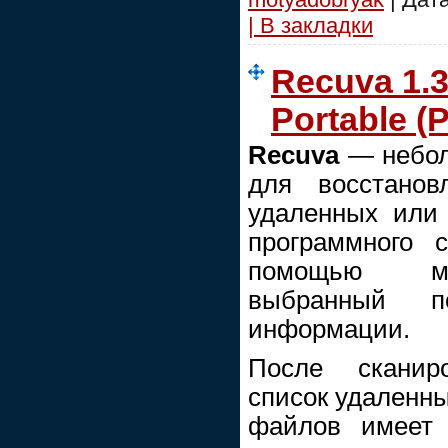
| В закладки
Recuva 1.3
Portable (
Recuva
— небол
для восстанов
удаленных или 
программного 
помощью мо
выбранный по
информации.
После сканир
список удаленны
файлов имеет 