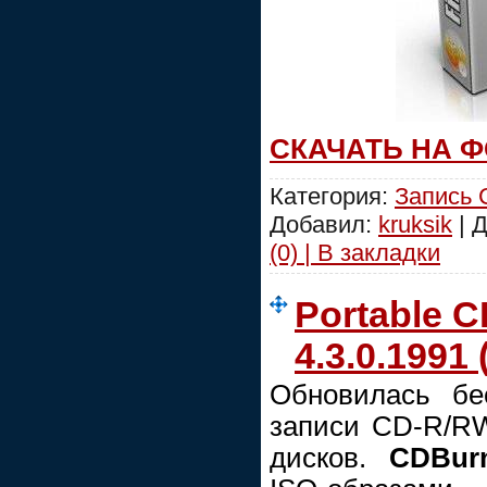
СКАЧАТЬ НА 
Категория:
Запись
Добавил:
kruksik
| 
(0) | В закладки
Portable 
4.3.0.1991 
Обновилась бе
записи CD-R/R
дисков.
CDBur