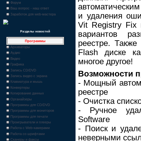
Форум
автоматическим
Ваш вопрос - наш ответ
и удаления оши
Заработок для web-мастера
Vit Registry Fi
вариантов ра
Разделы новостей
реестре. Также
Программы
Архиваторы
Flash диске к
Аудио
Видео
многое другое!
Графика
Запись CD/DVD
Возможности 
Запись видео с экрана
- Мощный автом
Клавиатура и мышь
Конвертеры
реестре
Копирование данных
- Очистка списк
Органайзеры
Программы для CD/DVD
- Ручное уда
Программы для мониторов
Программы для печати
Software
Проигрыватели и плееры
- Поиск и удал
Работа с Web-камерами
Работа со шрифтами
неверными ссы
Сканеры и факсы