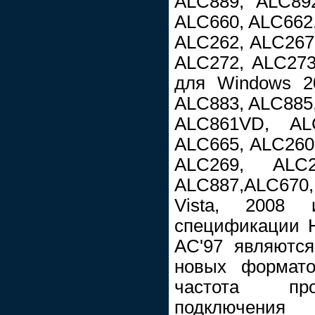
ALC889, ALC89
ALC660, ALC662,
ALC262, ALC267
ALC272, ALC273
для Windows 2
ALC883, ALC885,
ALC861VD, AL
ALC665, ALC260
ALC269, ALC
ALC887,ALC67
Vista, 2008
спецификации Hi
AC'97 являются
новых формато
частота про
подключения