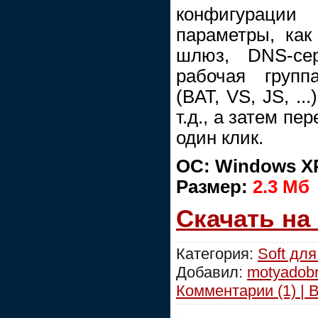
конфигурац
параметры, как 
шлюз, DNS-сер
рабочая групп
(BAT, VS, JS, ..
т.д., а затем п
один клик.
ОС: Windows XP,
Размер:
2.3 Мб
Скачать на
Категория:
Soft для
Добавил:
motyadob
Комментарии (1) | 