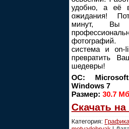
удобно, а её 
ожидания! Пот
минут, Вы н
профессиональ
фотографий. 
система и on-l
превратить Ва
шедевры!
ОС: Microsof
Windows 7
Размер:
30.7 M
Скачать на
Категория:
График
motyadobryak
| Дат