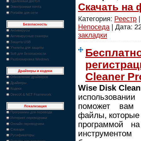
Удаленный доступ
Скачать на
Электронная почта
Portable для сети
Категория:
Реестр
|
Безопасность
Непоседа
| Дата:
2
Антивирусы
закладки
Антивирусные сканеры
Защита USB
Утилиты для защиты
Бесплатно
Soft для безопасности
Разблокировка Windows
регистрац
Драйверы и кодеки
Cleaner Pr
Обновление драйверов
Драйверы
Wise Disk Clean
Кодеки
DirectX & NET Framework
использовани
поможет вам 
Локализация
Программы для перевода
файлы, которые 
Интернет переводчики
программой н
Онлайн переводчики
Словари
инструментом
Русификаторы
Portable для перевода