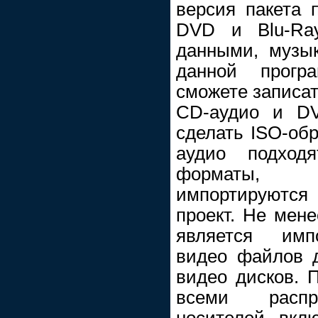
версия пакета 
DVD и Blu-Ra
данными, музы
данной прог
сможете записат
CD-аудио и DV
сделать ISO-обр
аудио подход
форматы, 
импортируютс
проект. Не мен
является имп
видео файлов 
видео дисков. 
всеми распр
носителей, вкл