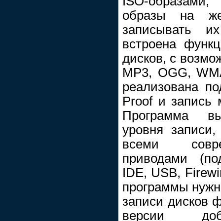
ISO-образами
образы на же
записывать и
встроена функ
дисков, с возмо
MP3, OGG, WMA
реализована по
Proof и запись 
Программа вы
уровня записи,
всеми совр
приводами (по
IDE, USB, Firewi
программы нужн
записи дисков ф
версии доб