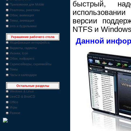
быстрый, на
Приложения для Mobile
Реалтоны, рингтоны
использовании
Обои, анимация
версии поддер
Темы, анимация
sms и будильники
NTFS и Windows
Украшение рабочего стола
Данной инфор
Модификация интерфейса
Виджеты, гаджеты
Иконки, Icon
Обои, wallpapers
Скринсейверы, скринмейты
Темы
Часы и календари
Остальные разделы
Windows & Linux
LiveCD & BootCD
Office
Игры
Разное