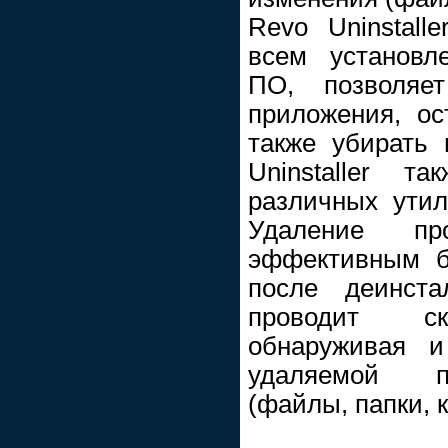
Revo Uninstall
всем установл
ПО, позволяе
приложения, ос
также убирать 
Uninstaller т
различных утил
Удаление пр
эффективным б
после деинста
проводит ск
обнаруживая и
удаляемой п
(файлы, папки, 