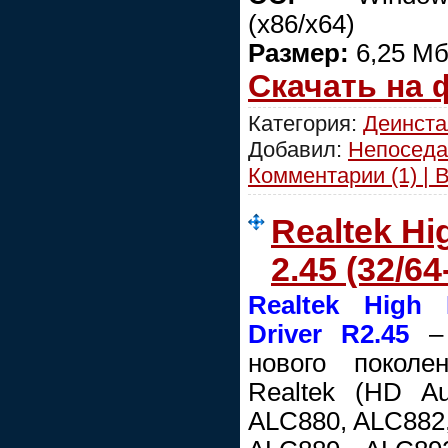
(x86/x64)
Размер:
6,25 Мб
Скачать на
Категория:
Деинст
Добавил:
Непоседа
Комментарии (1) | 
Realtek Hi
2.45 (32/64-
Realtek High 
Driver R2.45
– 
нового поколе
Realtek (HD A
ALC880, ALC882,