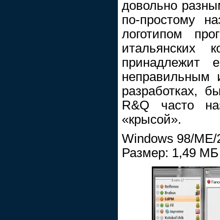
довольно разны
по-простому н
логотипом пр
итальянских к
принадлежит 
неправильным и
разработках, б
R&Q часто на
«крысой».
Windows 98/ME/2
Размер: 1,49 МБ