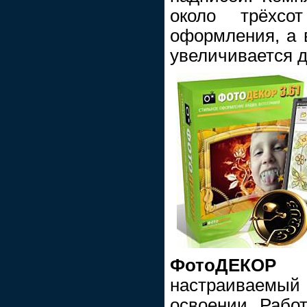
около трёхсо
оформления, а 
увеличивается д
ФотоДЕК
настраиваемы
освоении. Работ