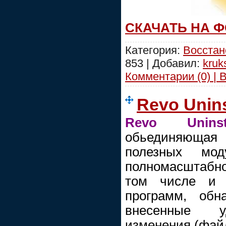
СКАЧАТЬ НА 
Категория:
Восстан
853 | Добавил:
kruk
Комментарии (0) | 
Revo Unins
Revo Uninsta
обьединяющая 
полезных мо
полномасштабно
том числе и 
программ, обн
внесенные у
изменения (файл