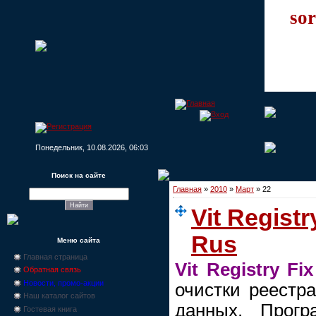
sor
Понедельник, 10.08.2026, 06:03
Поиск на сайте
Главная
»
2010
»
Март
»
22
Vit Registr
Rus
Меню сайта
Главная страница
Vit Registry Fix
Обратная связь
Новости, промо-акции
очистки реестр
Наш каталог сайтов
данных. Прог
Гостевая книга