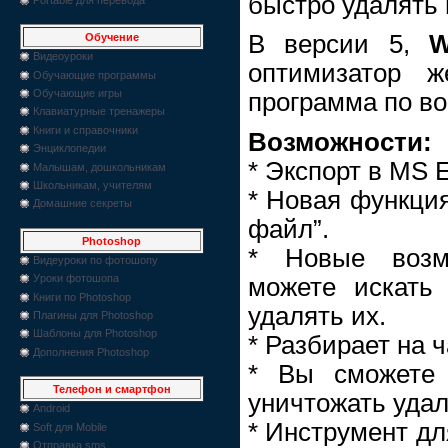
быстро удалять
В версии 5,
W
Обучение
Видеоуроки
оптимизатор ж
Обучающие программы
Обучающие игры
программа по в
Клавиатурные тренажеры
Книги и справочники
Возможности:
Энциклопедии
* Экспорт в MS E
Малышам, дошкольникам
Школьникам, учителям
* Новая функция
Домашние секреты
файл”.
Photoshop
* Новые возм
Видеуроки по фотошопу
Уроки фотошопа
можете искать
Книги по Photoshop
удалять их.
Плагины для Photoshop
Шаблоны для Photoshop
* Разбирает на 
Дополнения Photoshop
* Вы сможете 
Телефон и смартфон
уничтожать уда
Android
* Инструмент дл
Soft для Mobile
Отправка sms