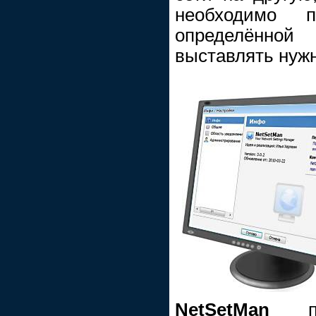
необходимо 
определённо
выставлять нужн
NetSetMan
поз