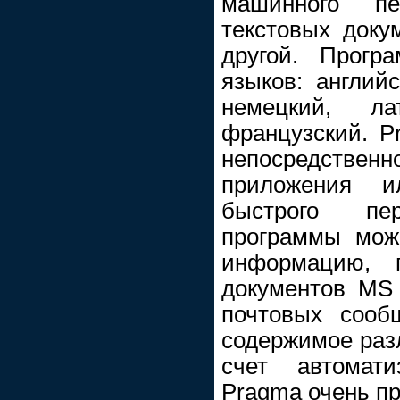
машинного п
текстовых доку
другой. Прогр
языков: английс
немецкий, л
французский. P
непосредстве
приложения 
быстрого п
программы мож
информацию, 
документов MS 
почтовых сооб
содержимое разл
счет автомат
Pragma очень пр