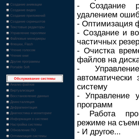
- Создание р
Создание анимации
Создание видео
удалением ошиб
Создание приложений
- Оптимизация 
Создание скриншотов
Текстовые редакторы
- Создание и в
Управление паролями
Файловые менеджеры
частичных резер
Флешки, Flash
- Очистка врем
Чтение голосом
Чтение книг
файлов на диск
Другие программы
- Управлени
Portable Soft
автоматически 
Обслуживание системы
систему
Анализ файлов
Виртуализация
- Управление 
Восстановление данных
Деинсталляция
программ
Дефрагментация
- Работа про
Диагностика и мониторинг
Информация о системе
режиме на съем
Настройка системы
- И другое...
Обновление ПО
Оптимизация системы