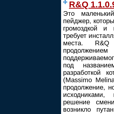
R&Q 1.1.0.
Это маленьки
пейджер, которы
громоздкой и 
требует инстал
места. R&Q 
продолжением
поддерживаемог
под названи
разработкой ко
(Massimo Melin
продолжение, н
исходниками,
решение смени
возникло пута