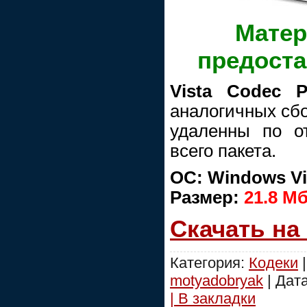
Матер
предост
Vista Codec P
аналогичных сбо
удаленны по о
всего пакета.
ОС: Windows Vi
Размер:
21.8 М
Скачать на
Категория:
Кодеки
|
motyadobryak
| Дат
| В закладки