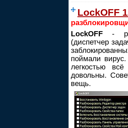
LockOFF 1
разблокировщ
LockOFF
- раз
(диспетчер зада
заблокирован
поймали вирус.
легкостью всё
довольны. Сове
вещь.