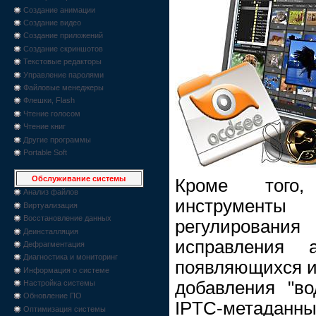
Создание анимации
Создание видео
Создание приложений
Создание скриншотов
Текстовые редакторы
Управление паролями
Файловые менеджеры
Флешки, Flash
Чтение голосом
Чтение книг
Другие программы
Portable Soft
Обслуживание системы
Кроме того,
Анализ файлов
инструмент
Виртуализация
Восстановление данных
регулирован
Деинсталляция
исправления а
Дефрагментация
Диагностика и мониторинг
появляющихся из
Информация о системе
добавления "во
Настройка системы
Обновление ПО
IPTC-метаданны
Оптимизация системы