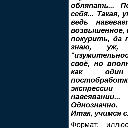
обляпать... 
себя... Такая, 
ведь навева
возвышенное, п
покурить, да 
знаю, уж,
"изумительно
своё, но впо
как один
постобработк
экспресси
навеявании..
Однозначно.
Итак, учимся с
Формат: иллюс