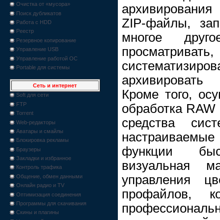
Очистка от «мусора»
архивирования 
Поиск дубликатов
ZIP-файлы, з
Работа с HDD
Реестр
многое друго
Резервное копирование
просматрива
Управление USB
Управление работой ОС
систематизир
Portable для системы
архивировать
Сеть и интернет
Кроме того, ос
Soft для сети
FTP
обработка RAW
Torrent
средства сист
Web-редакторы
Аватары и смайлы
настраиваемы
Блокировка рекламы
функции быст
Браузеры
Закладки и избранное
визуальная м
Контроль трафика
управления 
Общение, обмен данными
Онлайн радио и TV
профайлов, к
Оптимизация соединения
Программы для скачивания
профессиона
Скины и плагины