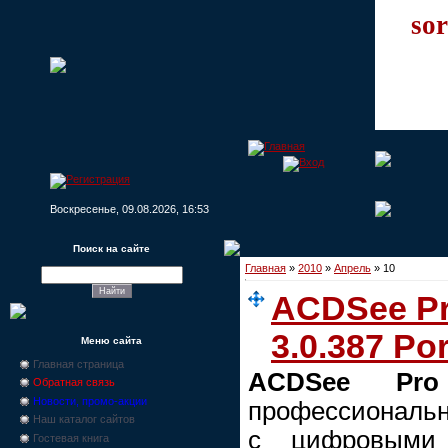
sor
Воскресенье, 09.08.2026, 16:53
Поиск на сайте
Главная
»
2010
»
Апрель
»
10
ACDSee Pr
3.0.387 Po
Меню сайта
Главная страница
ACDSee Pro
Обратная связь
Новости, промо-акции
профессиональн
Наш каталог сайтов
с цифровыми 
Гостевая книга