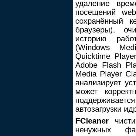
удаление врем
посещений web-
сохранённый к
браузеры), оч
историю рабо
(Windows Medi
Quicktime Playe
Adobe Flash Pla
Media Player Cla
анализирует ус
может коррект
поддержива
автозагрузки ид
FCleaner
чисти
ненужных фа