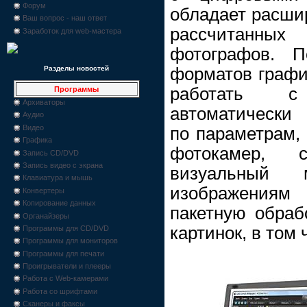
Форум
обладает расши
Ваш вопрос - наш ответ
рассчитанных
Заработок для web-мастера
фотографов. П
форматов графи
Разделы новостей
работать с 
Программы
Архиваторы
автоматически
Аудио
Видео
по параметрам,
Графика
фотокамер, 
Запись CD/DVD
Запись видео с экрана
визуальный 
Клавиатура и мышь
изображениям
Конвертеры
Копирование данных
пакетную обраб
Органайзеры
картинок, в том
Программы для CD/DVD
Программы для мониторов
Программы для печати
Проигрыватели и плееры
Работа с Web-камерами
Работа со шрифтами
Сканеры и факсы