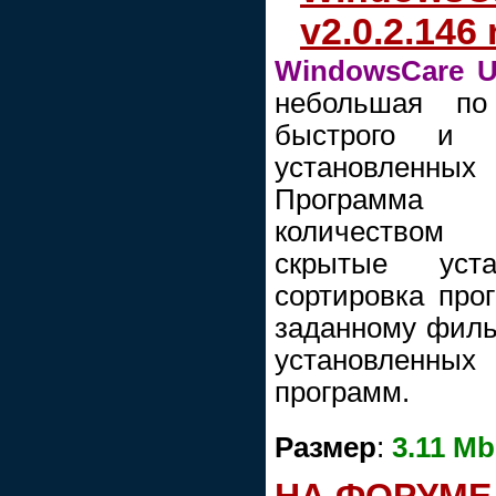
v2.0.2.146 
WindowsCare Un
небольшая по
быстрого и к
установленн
Программа 
количеством
скрытые уста
сортировка про
заданному фильт
установленных
программ.
Размер
:
3.11 Mb
НА ФОРУМЕ