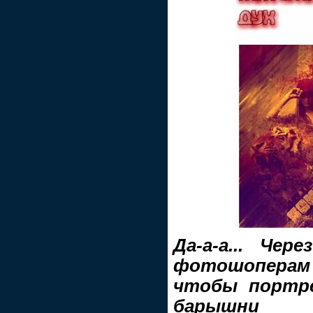
Да-а-а... Чер
фотошоперам 
чтобы портр
барышни р