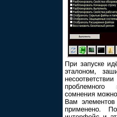
При запуске идё
эталоном, заш
несоответствии
проблемного
сомнения можно 
Вам элементов
применено. По
интерфейс и эт