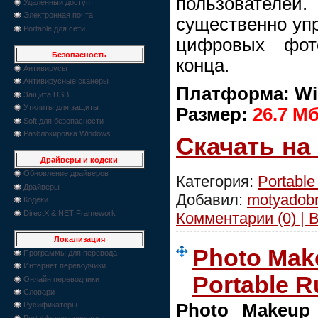
пользовател
Удаленный доступ
Электронная почта
существенно упр
Portable для сети
цифровых фот
Безопасность
конца.
Антивирусы
Антивирусные сканеры
Платформа: Wi
Защита USB
Утилиты для защиты
Размер:
26.7 M
Soft для безопасности
Разблокировка Windows
Скачать на
Драйверы и кодеки
Обновление драйверов
Категория:
Portable
Драйверы
Добавил:
motyadob
Кодеки
DirectX & NET Framework
Комментарии (0) | 
Локализация
Photo Make
Программы для перевода
Интернет переводчики
Portable R
Онлайн переводчики
Словари
Photo Makeup 
Русификаторы
Portable для перевода