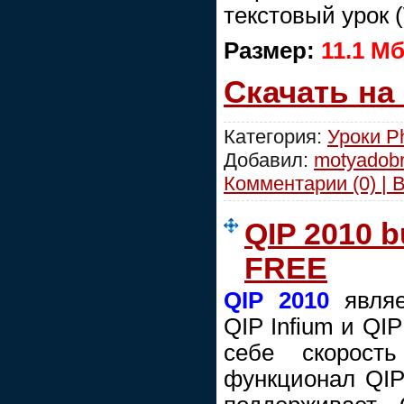
текстовый урок 
Размер:
11.1 М
Скачать на
Категория:
Уроки P
Добавил:
motyadob
Комментарии (0) | 
QIP 2010 b
FREE
QIP 2010
являе
QIP Infium и QIP
себе скорос
функционал QIP 