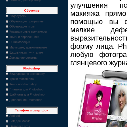
улучшения п
Обучение
макияжа прямо
Видеоуроки
помощью вы см
Обучающие программы
Обучающие игры
мелкие деф
Клавиатурные тренажеры
выразительность
Книги и справочники
Энциклопедии
форму лица. Pho
Малышам, дошкольникам
любую фотогра
Школьникам, учителям
Домашние секреты
глянцевого журн
Photoshop
Видеуроки по фотошопу
Уроки фотошопа
Книги по Photoshop
Плагины для Photoshop
Шаблоны для Photoshop
Дополнения Photoshop
Телефон и смартфон
Android
Soft для Mobile
Отправка sms