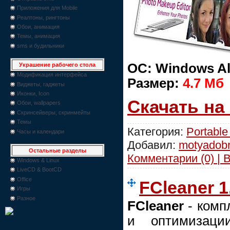
Приложения для Mobile
Реалтоны, рингтоны
Обои, анимация
Темы, анимация
sms и будильники
ОС: Windows Al
Украшение рабочего стола
Модификация интерфейса
Размер:
4.7 Мб
Виджеты, гаджеты
Иконки, Icon
Скачать на
Обои, wallpapers
Скринсейверы, скринмейты
Темы
Категория:
Portable
Часы и календари
Добавил:
motyadob
Остальные разделы
Комментарии (0) | 
Windows & Linux
LiveCD & BootCD
Office
FCleaner 1.
Игры
Разное
FCleaner
- комп
и оптимизаци