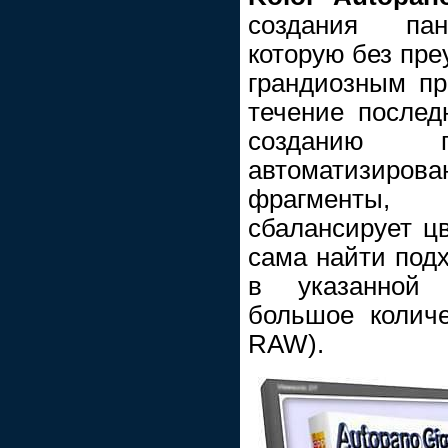
создания пан
которую без пре
грандиозным пр
течение послед
созданию п
автоматизир
фрагменты,
сбалансирует цв
сама найти под
в указанной 
большое колич
RAW).