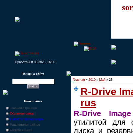
sor
Суббота, 08.08.2026, 16:00
Поиск на сайте
Главная
»
2010
»
Май
»
26
R-Drive Im
rus
Меню сайта
Главная страница
R-Drive Image
Обратная связь
Новости, промо-акции
утилитой для 
Наш каталог сайтов
диска и резерв
Гостевая книга