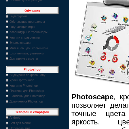
Обучение
Видеоуроки
Обучающие программы
Обучающие игры
Клавиатурные тренажеры
Книги и справочники
Энциклопедии
Малышам, дошкольникам
Школьникам, учителям
Домашние секреты
Photoshop
Видеуроки по фотошопу
Уроки фотошопа
Книги по Photoshop
Плагины для Photoshop
Photoscape
, к
Шаблоны для Photoshop
Дополнения Photoshop
позволяет дела
точные цвета 
Телефон и смартфон
Android
яркость, цв
Soft для Mobile
Отправка sms