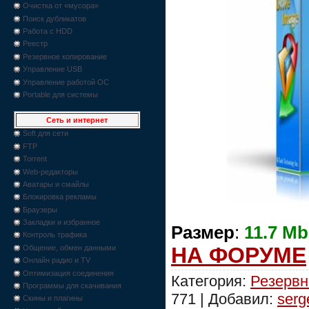
Очистка от «мусора»
Поиск дубликатов
Работа с HDD
Реестр
Резервное копирование
Управление USB
Управление работой ОС
Portable для системы
Сеть и интернет
Soft для сети
FTP
Torrent
Web-редакторы
Аватары и смайлы
Блокировка рекламы
Браузеры
Закладки и избранное
Размер
:
11.7 Mb
Контроль трафика
НА ФОРУМЕ
Общение, обмен данными
Онлайн радио и TV
Оптимизация соединения
Категория:
Резервн
Программы для скачивания
771 | Добавил:
serg
Скины и плагины