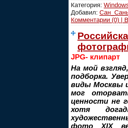
Категория:
Windows
Добавил:
Сан_Сан
Комментарии (0) | 
Российска
фотографи
JPG- клипарт
На мой взгляд
подборка. Уве
виды Москвы и
мог оторват
ценности не г
хотя догад
художественны
фото XIX в