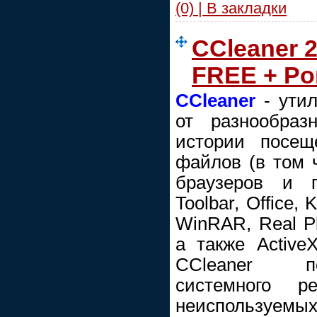
(0) | В закладки
CCleaner 2
FREE + Po
CCleaner
- утил
от разнообразн
истории посещ
файлов (в том ч
браузеров и п
Toolbar, Office,
WinRAR, Real Pl
а также ActiveX
CCleaner по
системного 
неиспользу