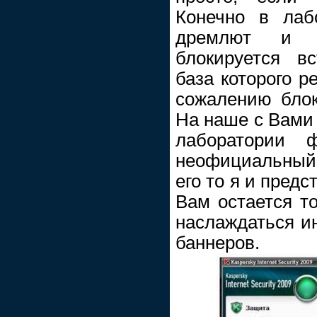
Конечно в лаб
дремлют и б
блокируется в
база которого р
сожалению блок
На наше с Вами 
лаборатории 
неофициальный 
его то я и пред
Вам остается то
наслаждаться и
баннеров.