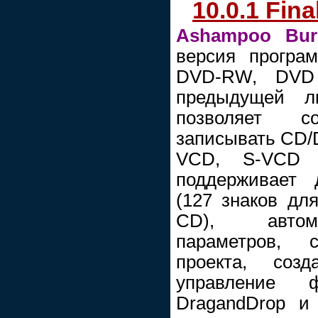
10.0.1 Fina
Ashampoo Bur
версия програ
DVD-RW, DVD
предыдущей ли
позволяет с
записывать CD/
VCD, S-VCD и
поддерживает
(127 знаков дл
CD), автома
параметров, 
проекта, созд
управление
DragandDrop и 