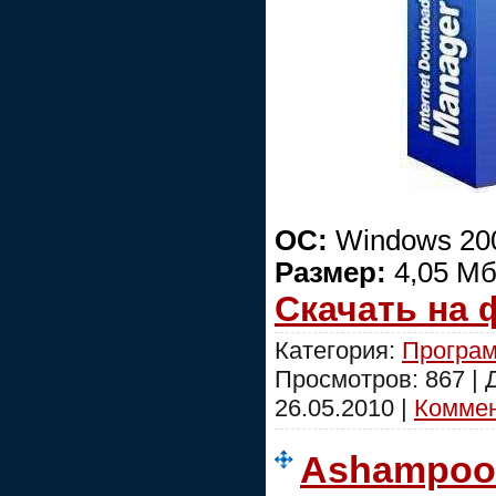
ОС:
Windows 200
Размер:
4,05 М
Скачать на
Категория:
Програм
Просмотров: 867 |
26.05.2010
|
Коммен
Ashampoo 