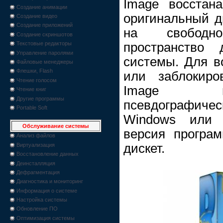
Image восстан
Создание анимации
оригинальный ди
Создание видео
Создание приложений
на свободно
Создание скриншотов
пространство 
Текстовые редакторы
Управление паролями
системы. Для в
Файловые менеджеры
Флешки, Flash
или заблокиро
Чтение голосом
Image пе
Чтение книг
Другие программы
псевдографиче
Portable Soft
Windows или з
Обслуживание системы
версия програ
Анализ файлов
дискет.
Виртуализация
Восстановление данных
Деинсталляция
Дефрагментация
Диагностика и мониторинг
Информация о системе
Настройка системы
Обновление ПО
Оптимизация системы