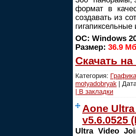
формат в качес
создавать из со
гигапиксельные 
ОС: Windows 20
Размер:
36.9 M
Скачать на
Категория:
График
motyadobryak
| Дат
| В закладки
Aone Ultra
v5.6.0525 (
Ultra Video Joi