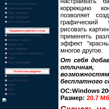
настраивать б
Приложения для Mobile
коррекцию кон
Реалтоны, рингтоны
Обои, анимация
позволяет соз
Темы, анимация
графический 
sms и будильники
рисовать картин
Украшение рабочего стола
применять раз
Модификация интерфейса
Виджеты, гаджеты
эффект "красны
Иконки, Icon
многое другое.
Обои, wallpapers
Скринсейверы, скринмейты
Темы
От себя доба
Часы и календари
отличная,
Остальные разделы
возможностя
Windows & Linux
бесплатного с
LiveCD & BootCD
Office
ОС:Windows 200
Игры
Разное
Размер:
20.7 М
Скачать на