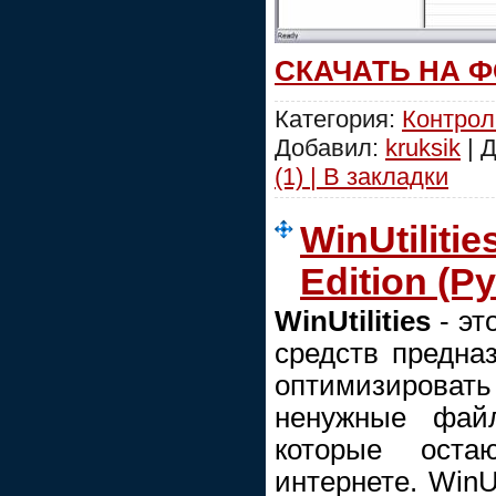
СКАЧАТЬ НА 
Категория:
Контрол
Добавил:
kruksik
| 
(1) | В закладки
WinUtilitie
Edition (Ру
WinUtilities
- э
средств предна
оптимизироват
ненужные фай
которые ост
интернете. WinUt