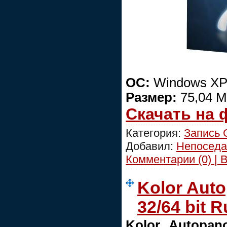
ОС:
Windows XP/
Размер:
75,04 М
Скачать на
Категория:
Запись
Добавил:
Непоседа
Комментарии (0) | 
Kolor Auto
32/64 bit R
Kolor Autopan