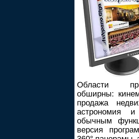
Области пр
обширны: кинем
продажа недви
астрономия и
обычным функц
версия програ
360° панорамы, 