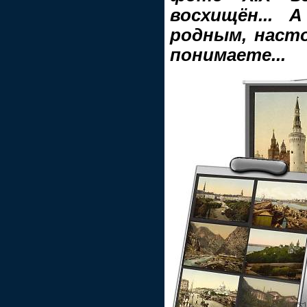
восхищён... 
родным, насто
понимаете...