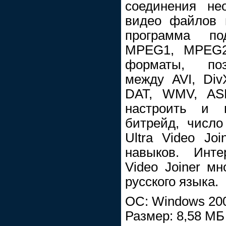
соединения нео
видео файлов 
программа по
MPEG1, MPEG2
форматы, поз
между AVI, Di
DAT, WMV, ASF
настроить и в
битрейд, число
Ultra Video Jo
навыков. Инте
Video Joiner м
русского языка.
ОС: Windows 200
Размер: 8,58 МБ