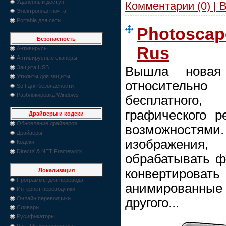
Удаленный доступ
Комментарии (0) | 
Электронная почта
Portable для сети
Photoscape
Безопасность
Rus
Антивирусы
Антивирусные сканеры
Вышла новая
Защита USB
Утилиты для защиты
относительн
Soft для безопасности
Разблокировка Windows
бесплатного,
графического 
Драйверы и кодеки
Обновление драйверов
возможностями.
Драйверы
изображения, 
Кодеки
DirectX & NET Framework
обрабатывать ф
конвертироват
Локализация
Программы для перевода
анимированные
Интернет переводчики
Онлайн переводчики
другого...
Словари
Русификаторы
Portable для перевода