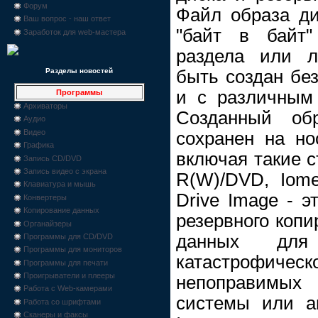
Форум
Файл образа ди
Ваш вопрос - наш ответ
"байт в байт"
Заработок для web-мастера
раздела или л
быть создан без
Разделы новостей
и с различным
Программы
Архиваторы
Созданный об
Аудио
Видео
сохранен на но
Графика
включая такие с
Запись CD/DVD
Запись видео с экрана
R(W)/DVD, Iome
Клавиатура и мышь
Drive Image - э
Конвертеры
Копирование данных
резервного копи
Органайзеры
данных для
Программы для CD/DVD
Программы для мониторов
катастрофич
Программы для печати
Проигрыватели и плееры
непоправимы
Работа с Web-камерами
системы или ап
Работа со шрифтами
Сканеры и факсы